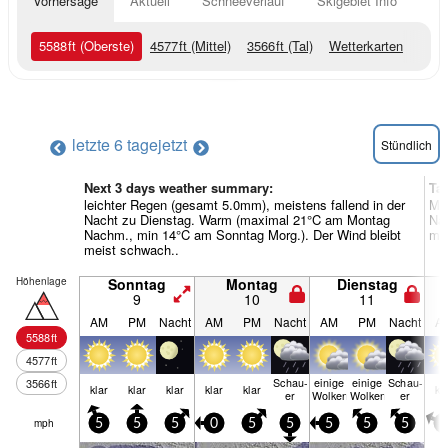
Vorhersage
Aktuell
Schneeverlauf
Skigebiet Info
5588
ft
(Oberste)
4577
ft
(Mittel)
3566
ft
(Tal)
Wetterkarten
letzte 6 tage
jetzt
Stündlich
Next 3 days weather summary:
Ta
leichter Regen (gesamt 5.0mm), meistens fallend in der
Mei
Nacht zu Dienstag. Warm (maximal 21°C am Montag
Nac
Nachm., min 14°C am Sonntag Morg.). Der Wind bleibt
mei
meist schwach..
Höhenlage
Sonntag
Montag
Dienstag
9
10
11
AM
PM
Nacht
AM
PM
Nacht
AM
PM
Nacht
A
5588
ft
4577
ft
Schau­
einige
einige
Schau­
3566
ft
klar
klar
klar
klar
klar
kl
er
Wolken
Wolken
er
mph
5
5
5
0
5
5
5
5
5
5