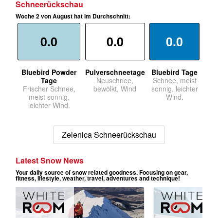
Schneerückschau
Woche 2 von August hat im Durchschnitt:
0.0
0.0
0.0
Bluebird Powder
Pulverschneetage
Bluebird Tage
Tage
Neuschnee,
Schnee, meist
Frischer Schnee,
bewölkt, Wind
sonnig, leichter
meist sonnig,
Wind.
leichter Wind.
Zelenica Schneerückschau