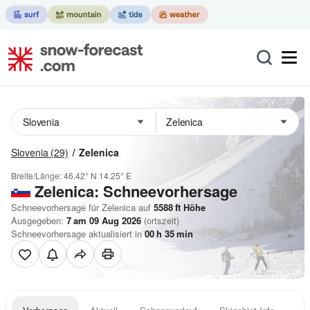
Slovenia
(29)
Zelenica
Breite/Länge:
46.42° N
14.25° E
Zelenica: Schneevorhersage
Schneevorhersage für Zelenica auf
5588
ft
Höhe
Ausgegeben:
7 am 09 Aug 2026
(ortszeit)
Schneevorhersage aktualisiert in
00
h
35
min