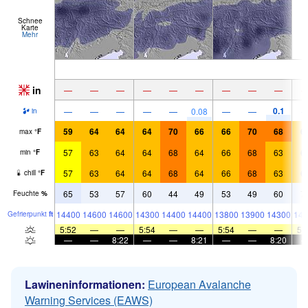
Schnee
Karte
Mehr
in
—
—
—
—
—
—
—
—
—
0.1
—
—
—
—
—
0.08
—
—
in
59
64
64
64
70
66
66
70
68
6
max
°
F
57
63
64
64
68
64
66
68
63
6
min
°
F
57
63
64
64
68
64
66
68
63
6
chill
°
F
65
53
57
60
44
49
53
49
60
7
Feuchte
%
14400
14600
14600
14300
14400
14400
13800
13900
14300
143
Gefrier­punkt
ft
5:52
—
—
5:54
—
—
5:54
—
—
5:
—
—
8:22
—
—
8:21
—
—
8:20
Lawineninformationen:
European Avalanche
Warning Services (EAWS)