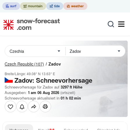
Czech Republic
(107)
Zadov
Breite/Länge:
49.08° N
13.63° E
Zadov: Schneevorhersage
Schneevorhersage für Zadov auf
3297
ft
Höhe
Ausgegeben:
1 am 06 Aug 2026
(ortszeit)
Schneevorhersage aktualisiert in
01
h
02
min