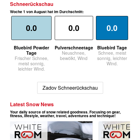
Schneerückschau
Woche 1 von August hat im Durchschnitt:
0.0
0.0
0.0
Bluebird Powder
Pulverschneetage
Bluebird Tage
Tage
Neuschnee,
Schnee, meist
Frischer Schnee,
bewölkt, Wind
sonnig, leichter
meist sonnig,
Wind.
leichter Wind.
Zadov Schneerückschau