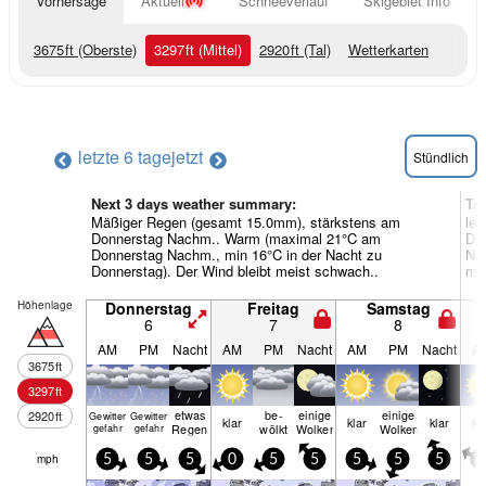
Vorhersage
Aktuell
Schneeverlauf
Skigebiet Info
3675
ft
(Oberste)
3297
ft
(Mittel)
2920
ft
(Tal)
Wetterkarten
letzte 6 tage
jetzt
Stündlich
Next 3 days weather summary:
Ta
Mäßiger Regen (gesamt 15.0mm), stärkstens am
lei
Donnerstag Nachm.. Warm (maximal 21°C am
Di
Donnerstag Nachm., min 16°C in der Nacht zu
Nac
Donnerstag). Der Wind bleibt meist schwach..
mei
Höhenlage
Donnerstag
Freitag
Samstag
6
7
8
AM
PM
Nacht
AM
PM
Nacht
AM
PM
Nacht
A
3675
ft
3297
ft
etwas
be­
einige
einige
2920
ft
Gewitter
Gewitter
klar
klar
klar
kl
Regen
wölkt
Wolken
Wolken
gefahr
gefahr
mph
5
5
5
0
5
5
5
5
5
5