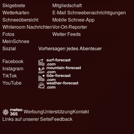
Skigebiete
Mitgliedschaft
Wetterkarten
E-Mail Schneebenachrichtigungen
Schneeübersicht
Mobile Schnee-App
Whiteroom Nachrichten
Vor-Ort-Reporter
Fotos
Wetter Feeds
MeinSchnee
Sozial
Vorhersagen jedes Abenteuer
Facebook
Instagram
TikTok
YouTube
Werbung
Unterstützung
Kontakt
Links auf unserer Seite
Feedback