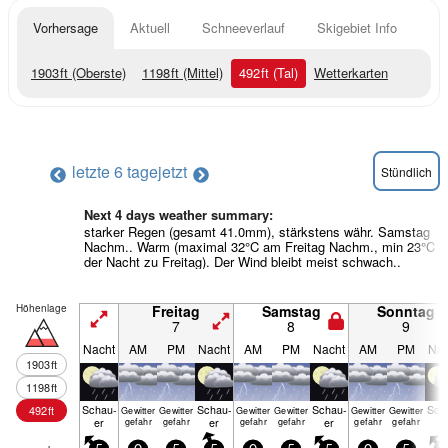
Vorhersage
Aktuell
Schneeverlauf
Skigebiet Info
1903
ft
(Oberste)
1198
ft
(Mittel)
492
ft
(Tal)
Wetterkarten
letzte 6 tage
jetzt
Stündlich
Next 4 days weather summary:
starker Regen (gesamt 41.0mm), stärkstens währ. Samstag
Nachm.. Warm (maximal 32°C am Freitag Nachm., min 23°C i
der Nacht zu Freitag). Der Wind bleibt meist schwach..
Höhenlage
Freitag
Samstag
Sonntag
7
8
9
Nacht
AM
PM
Nacht
AM
PM
Nacht
AM
PM
Nac
1903
ft
1198
ft
Schau­
Schau­
Schau­
Sch
492
ft
Gewitter
Gewitter
Gewitter
Gewitter
Gewitter
Gewitter
er
er
er
e
gefahr
gefahr
gefahr
gefahr
gefahr
gefahr