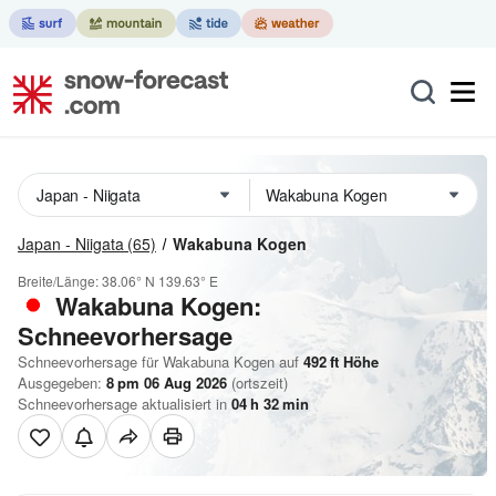
Japan - Niigata
(65)
Wakabuna Kogen
Breite/Länge:
38.06° N
139.63° E
Wakabuna Kogen:
Schneevorhersage
Schneevorhersage für Wakabuna Kogen auf
492
ft
Höhe
Ausgegeben:
8 pm 06 Aug 2026
(ortszeit)
Schneevorhersage aktualisiert in
04
h
32
min