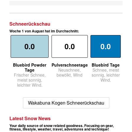
Schneerückschau
Woche 1 von August hat im Durchschnitt:
0.0
0.0
0.0
Bluebird Powder
Pulverschneetage
Bluebird Tage
Tage
Neuschnee,
Schnee, meist
Frischer Schnee,
bewölkt, Wind
sonnig, leichter
meist sonnig,
Wind.
leichter Wind.
Wakabuna Kogen Schneerückschau