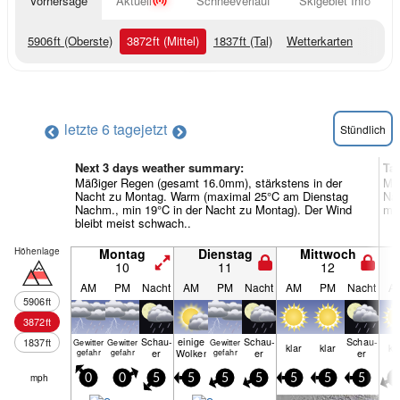
Vorhersage
Aktuell
Schneeverlauf
Skigebiet Info
5906
ft
(Oberste)
3872
ft
(Mittel)
1837
ft
(Tal)
Wetterkarten
letzte 6 tage
jetzt
Stündlich
Next 3 days weather summary:
Ta
Mäßiger Regen (gesamt 16.0mm), stärkstens in der
Me
Nacht zu Montag. Warm (maximal 25°C am Dienstag
Nac
Nachm., min 19°C in der Nacht zu Montag). Der Wind
mei
bleibt meist schwach..
Höhenlage
Montag
Dienstag
Mittwoch
10
11
12
AM
PM
Nacht
AM
PM
Nacht
AM
PM
Nacht
A
5906
ft
3872
ft
Schau­
einige
Schau­
Schau­
1837
ft
Gewitter
Gewitter
Gewitter
klar
klar
kl
er
Wolken
er
er
gefahr
gefahr
gefahr
mph
0
0
5
5
5
5
5
5
5
5