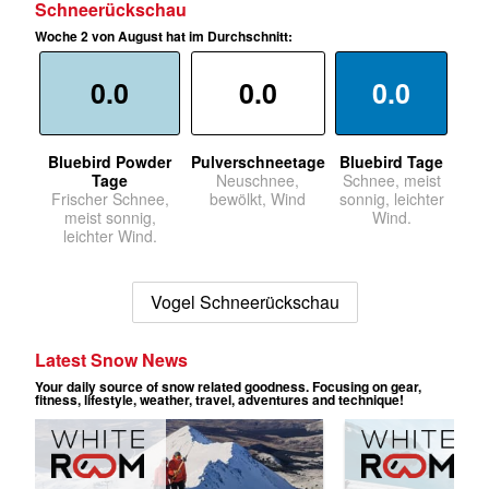
Schneerückschau
Woche 2 von August hat im Durchschnitt:
0.0
0.0
0.0
Bluebird Powder
Pulverschneetage
Bluebird Tage
Tage
Neuschnee,
Schnee, meist
Frischer Schnee,
bewölkt, Wind
sonnig, leichter
meist sonnig,
Wind.
leichter Wind.
Vogel Schneerückschau