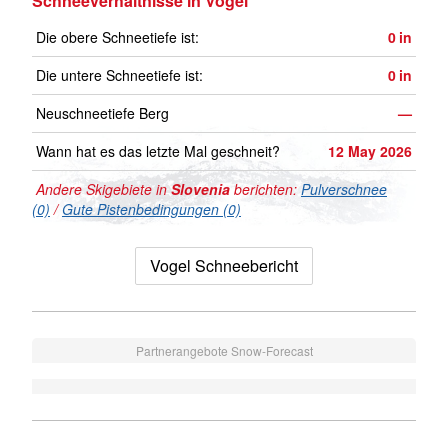
Schneeverhältnisse in Vogel
Die obere Schneetiefe ist:
0
in
Die untere Schneetiefe ist:
0
in
Neuschneetiefe Berg
—
Wann hat es das letzte Mal geschneit?
12 May 2026
Andere Skigebiete in
Slovenia
berichten:
Pulverschnee
(0)
/
Gute Pistenbedingungen (0)
Vogel Schneebericht
Partnerangebote Snow-Forecast