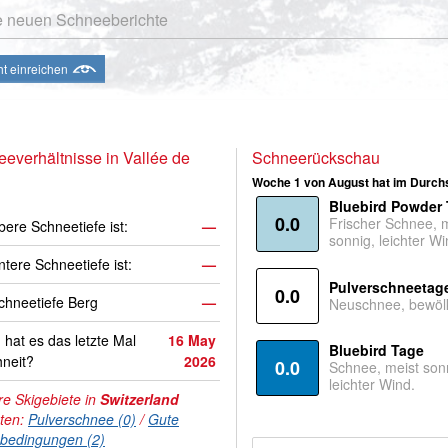
e neuen Schneeberichte
ht einreichen
everhältnisse in Vallée de
Schneerückschau
Woche 1 von August hat im Durchs
Bluebird Powder
0.0
Frischer Schnee, 
bere Schneetiefe ist:
—
sonnig, leichter Wi
ntere Schneetiefe ist:
—
Pulverschneetag
0.0
hneetiefe Berg
—
Neuschnee, bewölk
hat es das letzte Mal
16 May
Bluebird Tage
neit?
2026
0.0
Schnee, meist son
leichter Wind.
e Skigebiete in
Switzerland
hten:
Pulverschnee (0)
/
Gute
nbedingungen (2)