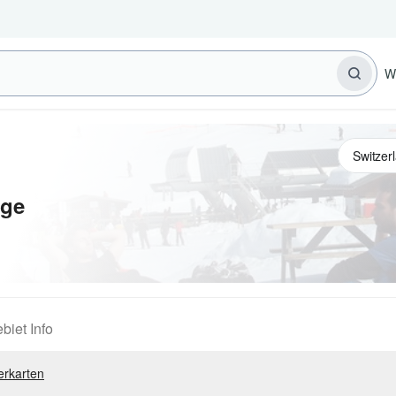
W
age
biet Info
erkarten