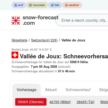
Skigebiete
Switzerland
(228)
Vallée de Joux
Breite/Länge:
46.60° N
6.25° E
Vallée de Joux: Schneevorhers
Schneevorhersage für Vallee de Joux auf
5506
ft
Höhe
Ausgegeben:
7 pm 05 Aug 2026
(ortszeit)
Schneevorhersage aktualisiert in
01
h
46
min
Vorhersage
Aktuell
Schneeverlauf
Skige
5506
ft
(Oberste)
4679
ft
(Mittel)
3849
ft
(Tal)
Wett