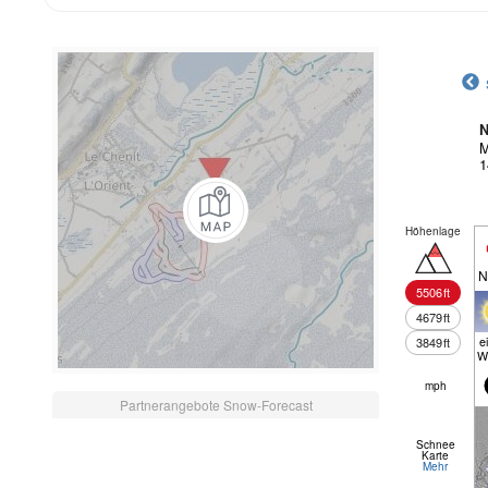
N
M
1
Höhenlage
N
5506
ft
4679
ft
e
3849
ft
W
mph
Partnerangebote Snow-Forecast
Schnee
Karte
Mehr