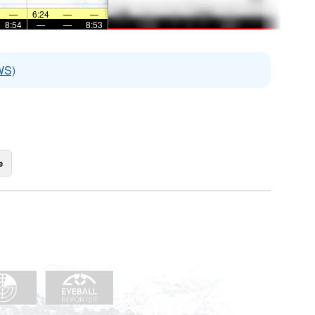
—
6:24
—
—
8:54
—
—
8:53
WS)
e