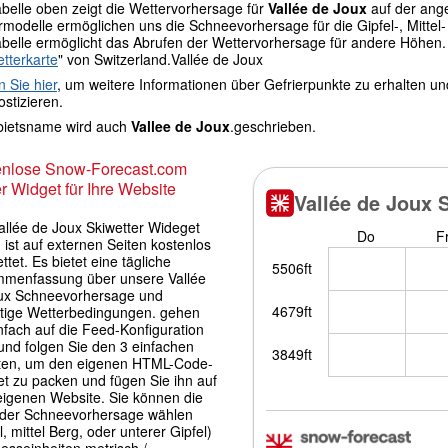
abelle oben zeigt die Wettervorhersage für
Vallée de Joux
auf der an
modelle ermöglichen uns die Schneevorhersage für die Gipfel-, Mittel- 
abelle ermöglicht das Abrufen der Wettervorhersage für andere Höhen.
tterkarte
" von Switzerland.Vallée de Joux
n Sie hier
, um weitere Informationen über Gefrierpunkte zu erhalten u
stizieren.
bietsname wird auch
Vallee de Joux
.geschrieben.
enlose Snow-Forecast.com
r Widget für Ihre Website
allée de Joux Skiwetter Wideget
 ist auf externen Seiten kostenlos
ttet. Es bietet eine tägliche
menfassung über unsere Vallée
ux Schneevorhersage und
itige Wetterbedingungen. gehen
nfach auf die Feed-Konfiguration
und folgen Sie den 3 einfachen
tten, um den eigenen HTML-Code-
et zu packen und fügen Sie ihn auf
 eigenen Website. Sie können die
der Schneevorhersage wählen
l, mittel Berg, oder unterer Gipfel)