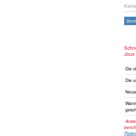
Kein
Beric
Schne
Joux
Die o
Die u
Neusc
Wann 
gesch
Ander
beric
Piste