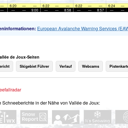
—
6:20
—
—
6:22
—
—
6:22
—
—
6:24
—
—
—
—
9:00
—
—
8:58
—
—
8:57
—
—
eninformationen:
European Avalanche Warning Services (EA
allée de Joux-Seiten
richt
Skigebiet Führer
Verlauf
Webcams
Pistenkart
efallradar
e Schneeberichte in der Nähe von Vallée de Joux: