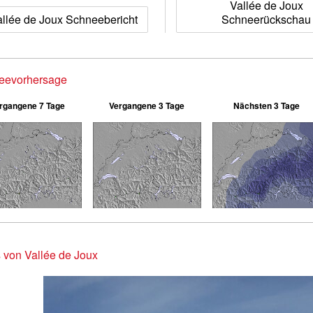
Vallée de Joux
llée de Joux Schneebericht
Schneerückschau
eevorhersage
rgangene 7 Tage
Vergangene 3 Tage
Nächsten 3 Tage
 von Vallée de Joux