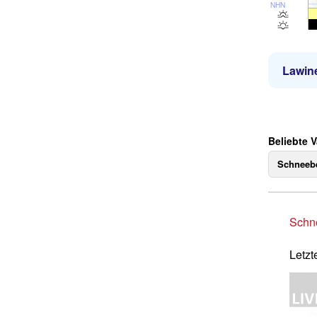
NHN
Lawin
Beliebte V
Schneebe
Schne
Letzt