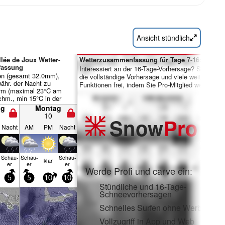
Ansicht stündlich
llée de Joux Wetter-
Wetterzusammenfassung für Tage 7-16:
assung
Interessiert an der 16-Tage-Vorhersage? Schalten 
en (gesamt 32.0mm),
die vollständige Vorhersage und viele weitere
ähr. der Nacht zu
Funktionen frei, indem Sie Pro-Mitglied werden.
rm (maximal 23°C am
hm., min 15°C in der
ntag). Der Wind bleibt
ag
Montag
ch..
10
Snow
Pro
Nacht
AM
PM
Nacht
Schau­
Schau­
Schau­
klar
er
er
er
Werde Profi und carve ein:
5
5
10
10
Stündliche und 16-Tage-
Schneevorhersagen
Schnelles Surfen ohne Werbung
Vollzugriff in App und Web