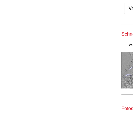
Va
Schn
Ve
Fotos