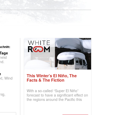
chnitt:
 Tage
meist
nd.
e
This Winter’s El Niño, The
t, Wind
Facts & The Fiction
With a so-called “Super El Niño”
nig,
forecast to have a significant effect on
the regions around the Pacific this
winter, the question skiers are asking
is simple: book now or wait, and
where are the best odds?