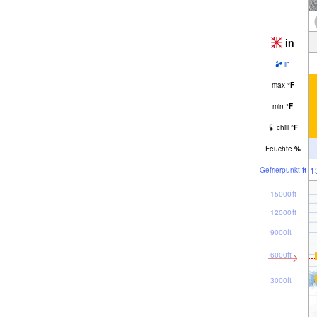
in
in
max
°
F
min
°
F
chill
°
F
Feuchte
%
1
Gefrier­punkt
ft
15000ft
12000ft
9000ft
6000ft
3000ft