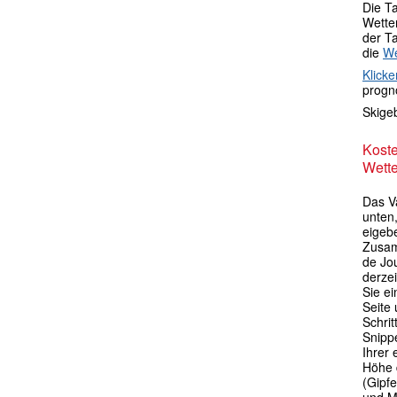
Die T
Wetter
der T
die
We
Klicke
progno
Skige
Kost
Wette
Das V
unten,
eigebe
Zusam
de Jo
derze
Sie ei
Seite 
Schri
Snipp
Ihrer
Höhe 
(Gipfe