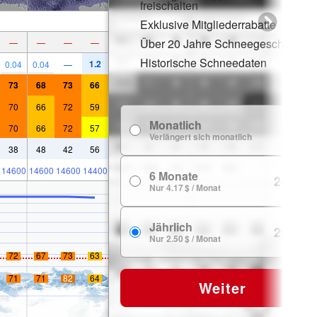
freischalten
Exklusive Mitgliederrabatte
Über 20 Jahre Schneegeschichte
—
—
—
—
Historische Schneedaten
1.2
0.04
0.04
—
73
68
73
66
70
66
72
59
Monatlich
7.99 $
70
66
72
57
Verlängert sich monatlich
38
48
42
56
14600
14600
14600
14400
6 Monate
24.99 $
Nur 4.17 $ / Monat
Jährlich
29.99 $
Nur 2.50 $ / Monat
72
67
73
63
71
71
82
64
Weiter