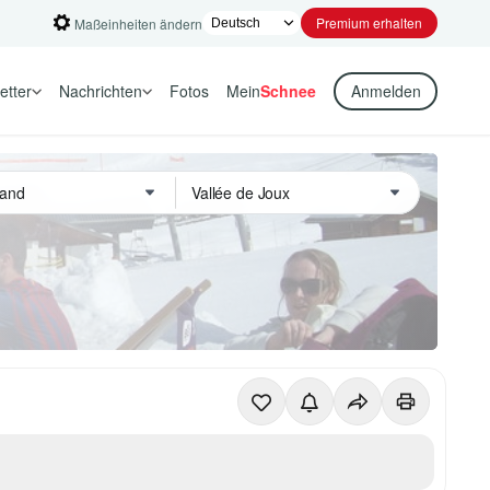
Premium erhalten
Maßeinheiten ändern
etter
Nachrichten
Fotos
Mein
Schnee
Anmelden