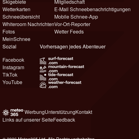
Skigebiete
Mitgliedschaft
Wetterkarten
E-Mail Schneebenachrichtigungen
Schneeübersicht
Mobile Schnee-App
Whiteroom Nachrichten
Vor-Ort-Reporter
Fotos
Wetter Feeds
MeinSchnee
Sozial
Vorhersagen jedes Abenteuer
Facebook
Instagram
TikTok
YouTube
Werbung
Unterstützung
Kontakt
Links auf unserer Seite
Feedback