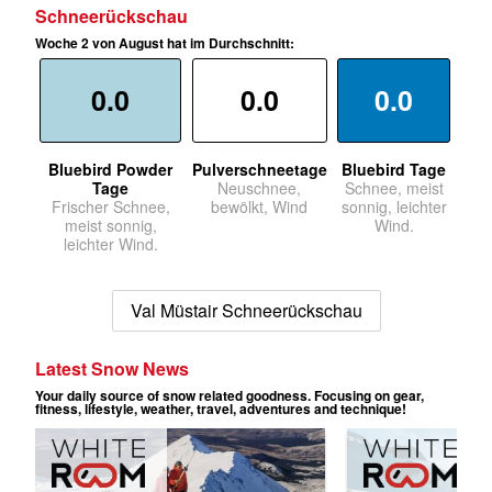
Schneerückschau
Woche 2 von August hat im Durchschnitt:
0.0
0.0
0.0
Bluebird Powder
Pulverschneetage
Bluebird Tage
Tage
Neuschnee,
Schnee, meist
Frischer Schnee,
bewölkt, Wind
sonnig, leichter
meist sonnig,
Wind.
leichter Wind.
Val Müstair Schneerückschau