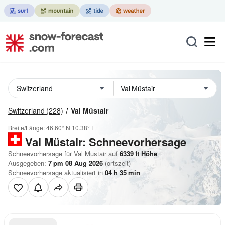
Switzerland
(228)
Val Müstair
Breite/Länge:
46.60° N
10.38° E
Val Müstair: Schneevorhersage
Schneevorhersage für Val Mustair auf
6339
ft
Höhe
Ausgegeben:
7 pm 08 Aug 2026
(ortszeit)
Schneevorhersage aktualisiert in
04
h
35
min