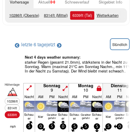
Vorhersage
Aktuell
Schneeverlauf
Skigebiet Info
10286
ft
(Oberste)
8314
ft
(Mittel)
6339
ft
(Tal)
Wetterkarten
letzte 6 tage
jetzt
Stündlich
Next 4 days weather summary:
starker Regen (gesamt 21.0mm), stärkstens in der Nacht zu
Sonntag. Warm (maximal 21°C am Sonntag Nachm., min 11°C
In der Nacht zu Samstag). Der Wind bleibt meist schwach..
Höhenlage
Sonntag
Montag
Dienstag
9
10
11
Nacht
AM
PM
Nacht
AM
PM
Nacht
AM
PM
Nac
10286
ft
8314
ft
Schau­
Schau­
Schau­
Schau­
Sch
6339
ft
Gewitter
Gewitter
Gewitter
klar
klar
er
er
er
er
e
gefahr
gefahr
gefahr
mph
5
0
5
0
5
5
5
5
0
5