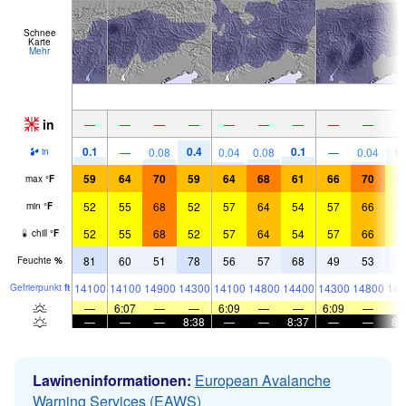
Schnee
Karte
Mehr
in
—
—
—
—
—
—
—
—
—
0.1
0.4
0.1
0.
—
0.08
0.04
0.08
—
0.04
in
59
64
70
59
64
68
61
66
70
5
max
°
F
52
55
68
52
57
64
54
57
66
5
min
°
F
52
55
68
52
57
64
54
57
66
5
chill
°
F
81
60
51
78
56
57
68
49
53
7
Feuchte
%
14100
14100
14900
14300
14100
14800
14400
14300
14800
144
Gefrier­punkt
ft
—
6:07
—
—
6:09
—
—
6:09
—
—
—
—
8:38
—
—
8:37
—
—
8:
Lawineninformationen:
European Avalanche
Warning Services (EAWS)