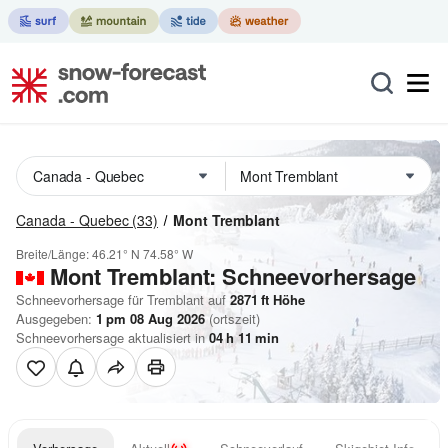
Canada - Quebec
(33)
Mont Tremblant
Breite/Länge:
46.21° N
74.58° W
Mont Tremblant: Schneevorhersage
Schneevorhersage für Tremblant auf
2871
ft
Höhe
Ausgegeben:
1 pm 08 Aug 2026
(ortszeit)
Schneevorhersage aktualisiert in
04
h
11
min