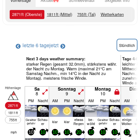
Vorhersage
Aktuell
Schneeverlauf
Skigebiet Info
2871
ft
(Oberste)
1811
ft
(Mittel)
755
ft
(Tal)
Wetterkarten
letzte 6 tage
jetzt
Stündlich
Next 3 days weather summary:
Tage 4-6
starker Regen (gesamt 32.0mm), stärkstens währ.
leichter 
der Nacht zu Montag. Warm (maximal 21°C am
Mittwoch
Samstag Nachm., min 14°C in der Nacht zu
Nachm., m
Montag). meistens frische Winde.
zunehmend
Winde au
Höhenlage
Sa
Sonntag
Montag
Dien
8
9
10
1
PM
Nacht
AM
PM
Nacht
AM
PM
Nacht
AM
P
2871
ft
1811
ft
Schau­
etwas
be­
Schau­
einige
be
755
ft
Gewitter
Gewitter
klar
klar
er
Regen
wölkt
er
Wolken
wöl
gefahr
gefahr
mph
10
10
10
10
20
10
10
10
15
1