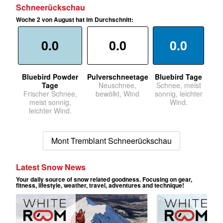
Schneerückschau
Woche 2 von August hat im Durchschnitt:
0.0
0.0
0.0
Bluebird Powder
Pulverschneetage
Bluebird Tage
Tage
Neuschnee,
Schnee, meist
Frischer Schnee,
bewölkt, Wind
sonnig, leichter
meist sonnig,
Wind.
leichter Wind.
Mont Tremblant Schneerückschau