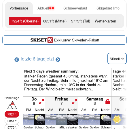
Vorhersage
Aktuell
Schneeverlauf
Skigebiet Info
7924
ft
(Oberste)
6851
ft
(Mittel)
5775
ft
(Tal)
Wetterkarten
Exklusiver Skiverleih-Rabatt
letzte 6 tage
jetzt
Stündlich
Next 3 days weather summary:
Tage 4-6
starker Regen (gesamt 45.0mm), stärkstens währ.
starker R
der Nacht zu Freitag. Sehr mild (maximal 16°C am
Nacht zu
Donnerstag Nachm., min 10°C in der Nacht zu
Nachm., m
Freitag). Der Wind bleibt meist schwach..
bleibt me
Höhenlage
Do
Freitag
Samstag
Son
6
7
8
9
PM
Nacht
AM
PM
Nacht
AM
PM
Nacht
AM
P
7924
ft
6851
ft
Schau­
mäßiger
starker
Schau­
5775
ft
Gewitter
Gewitter
Gewitter
Gewitter
Gewi
klar