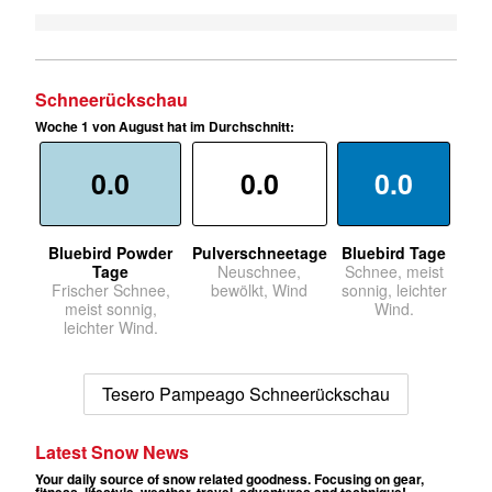
Schneerückschau
Woche 1 von August hat im Durchschnitt:
0.0
0.0
0.0
Bluebird Powder
Pulverschneetage
Bluebird Tage
Tage
Neuschnee,
Schnee, meist
Frischer Schnee,
bewölkt, Wind
sonnig, leichter
meist sonnig,
Wind.
leichter Wind.
Tesero Pampeago Schneerückschau