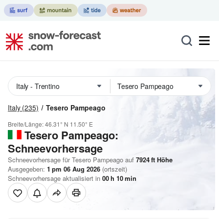
Italy
(235)
Tesero Pampeago
Breite/Länge:
46.31° N
11.50° E
Tesero Pampeago:
Schneevorhersage
Schneevorhersage für Tesero Pampeago auf
7924
ft
Höhe
Ausgegeben:
1 pm 06 Aug 2026
(ortszeit)
Schneevorhersage aktualisiert in
00
h
10
min