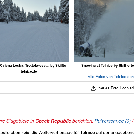
Cvicna Louka, Trottelwiese.... by Skilfte-
Snowing at Telnice by Skilfte-te
telnice.de
Alle Fotos von Telnice seh
Neues Foto Hochlad
re Skigebiete in
Czech Republic
berichten:
Pulverschnee (0)
abelle oben zeigt die Wettervorhersage für
Telnice
auf der angegebene