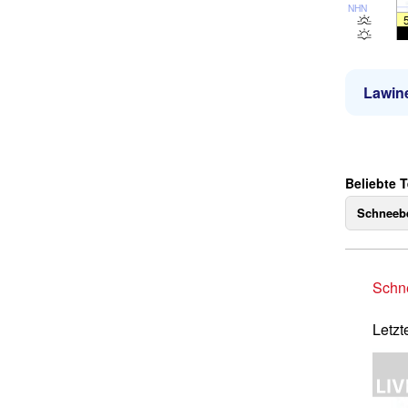
NHN
Lawin
Beliebte T
Schneebe
Schne
Letzt