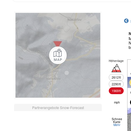
N
M
N
b
Höhenlage
2612
ft
2290
ft
1969
ft
mph
Partnerangebote Snow-Forecast
Schnee
Karte
Mehr