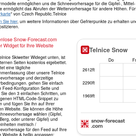
modelle ermöglichen uns die Schneevorhersage für die Gipfel-, Mittel- 
le ermöglicht das Abrufen der Wettervorhersage für andere Höhen. Für 
rkarte
" von Czech Republic.Telnice
n Sie hier
, um weitere Informationen über Gefrierpunkte zu erhalten u
stizieren.
enlose Snow-Forecast.com
r Widget für Ihre Website
lnice Skiwetter Wideget unten, ist
ternen Seiten kostenlos eigebettet.
tet eine tägliche
menfassung über unsere Telnice
evorhersage und derzeitige
rbedingungen. gehen Sie einfach
e Feed-Konfiguration Seite und
 Sie den 3 einfachen Schritten, um
igenen HTML-Code-Snippet zu
 und fügen Sie ihn auf Ihrer
en Website. Sie können die Höhe
chneevorhersage wählen (Gipfel,
 Berg, oder unterer Gipfel) und
inheiten metrisch /
evorhersage für den Feed auf Ihre
e Website & hellip anpassen;