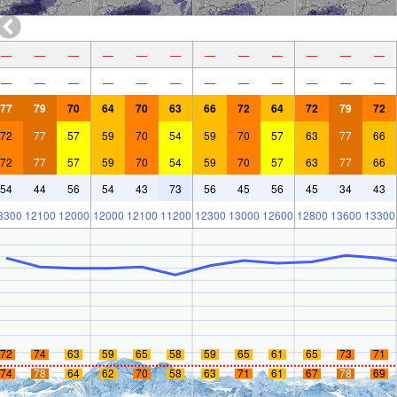
—
—
—
—
—
—
—
—
—
—
—
—
—
—
—
—
—
—
—
—
—
—
—
—
77
79
70
64
70
63
66
72
64
72
79
72
72
77
57
59
70
54
59
70
57
63
77
66
72
77
57
59
70
54
59
70
57
63
77
66
54
44
56
54
43
73
56
45
56
45
34
43
3300
12100
12000
12000
12100
11200
12300
13000
12600
12800
13600
13300
72
74
63
59
65
58
59
65
61
65
73
71
74
78
64
62
70
58
63
71
61
67
78
69