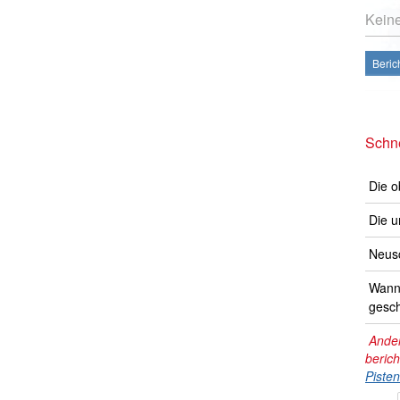
Kein
Beric
Schne
Die o
Die u
Neusc
Wann 
gesch
Ander
beric
Piste