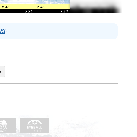
5:43
—
—
5:43
—
—
—
—
8:34
—
—
8:32
WS)
e