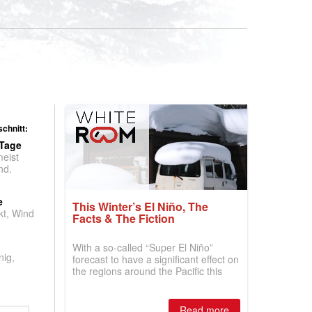
chnitt:
 Tage
meist
nd.
e
This Winter’s El Niño, The
t, Wind
Facts & The Fiction
With a so-called “Super El Niño”
nig,
forecast to have a significant effect on
the regions around the Pacific this
winter, the question skiers are asking
is simple: book now or wait, and
where are the best odds?
Read more