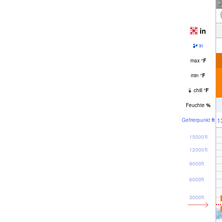
in
in
max
°
F
min
°
F
chill
°
F
Feuchte
%
1
Gefrier­punkt
ft
15000ft
12000ft
9000ft
6000ft
3000ft