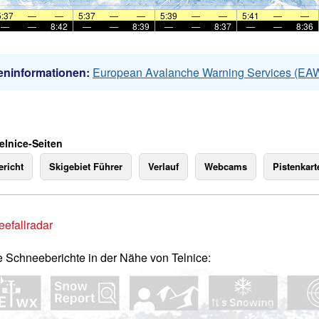
5:37
—
—
5:37
—
—
5:39
—
—
5:41
—
—
—
—
8:42
—
—
8:39
—
—
8:37
—
—
8:36
eninformationen:
European Avalanche Warning Services (EA
elnice-Seiten
richt
Skigebiet Führer
Verlauf
Webcams
Pistenkart
efallradar
e Schneeberichte in der Nähe von Telnice: