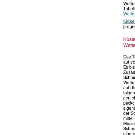
Wetter
Tabel
Wette
Klicke
progno
Kost
Wette
Das Te
auf ex
Es bie
Zusam
Schne
Wette
auf di
folgen
den e
packen
eigen
der S
mittel
Messe
Schne
eigen