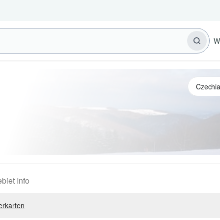
W
biet Info
erkarten