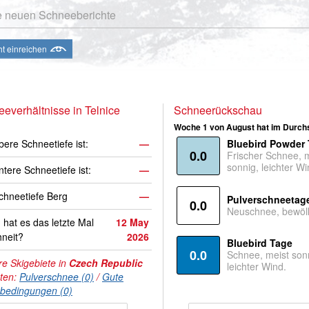
e neuen Schneeberichte
ht einreichen
everhältnisse in Telnice
Schneerückschau
Woche 1 von August hat im Durchs
bere Schneetiefe ist:
—
Bluebird Powder
0.0
Frischer Schnee, 
sonnig, leichter Wi
ntere Schneetiefe ist:
—
hneetiefe Berg
—
Pulverschneetag
0.0
Neuschnee, bewölk
hat es das letzte Mal
12 May
neit?
2026
Bluebird Tage
0.0
Schnee, meist son
e Skigebiete in
Czech Republic
leichter Wind.
hten:
Pulverschnee (0)
/
Gute
nbedingungen (0)