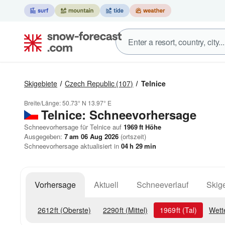
Skigebiete
Czech Republic
(107)
Telnice
Breite/Länge:
50.73° N
13.97° E
Telnice: Schneevorhersage
Schneevorhersage für Telnice auf
1969
ft
Höhe
Ausgegeben:
7 am 06 Aug 2026
(ortszeit)
Schneevorhersage aktualisiert in
04
h
29
min
Vorhersage
Aktuell
Schneeverlauf
Skige
2612
ft
(Oberste)
2290
ft
(Mittel)
1969
ft
(Tal)
Wett