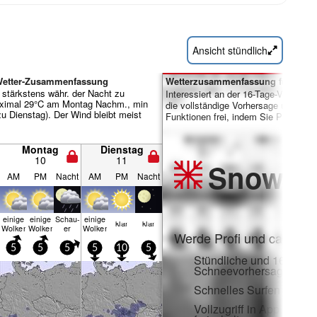
Ansicht stündlich
 Wetter-Zusammenfassung
Wetterzusammenfassung für Tage 
 stärkstens währ. der Nacht zu
Interessiert an der 16-Tage-Vorhersa
ximal 29°C am Montag Nachm., min
die vollständige Vorhersage und viele
zu Dienstag). Der Wind bleibt meist
Funktionen frei, indem Sie Pro-Mitgl
Montag
Dienstag
10
11
Snow
Pr
AM
PM
Nacht
AM
PM
Nacht
einige
einige
Schau­
einige
klar
klar
Wolken
Wolken
er
Wolken
Werde Profi und carve ei
5
5
5
5
10
5
Stündliche und 16-Tage-
Schneevorhersagen
Schnelles Surfen ohne
Vollzugriff in App und 