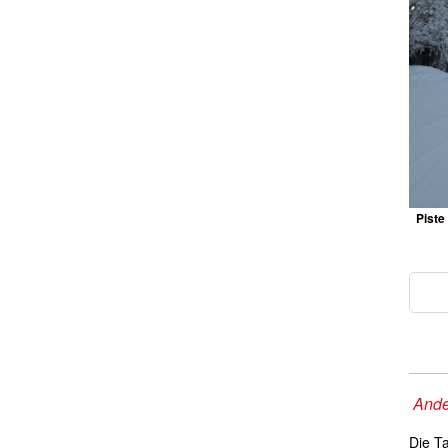
Piste 
Ande
Die T