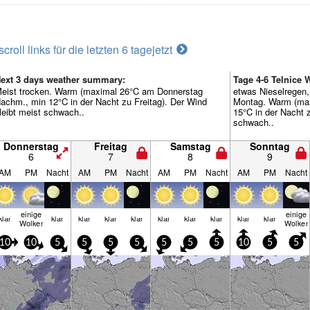
scroll links für die letzten 6 tage
jetzt
ext 3 days weather summary:
Tage 4-6 Telnice
eist trocken. Warm (maximal 26°C am Donnerstag
etwas Nieselregen,
achm., min 12°C in der Nacht zu Freitag). Der Wind
Montag. Warm (ma
leibt meist schwach..
15°C in der Nacht 
schwach..
Donnerstag
Freitag
Samstag
Sonntag
6
7
8
9
AM
PM
Nacht
AM
PM
Nacht
AM
PM
Nacht
AM
PM
Nacht
einige
einige
klar
klar
klar
klar
klar
klar
klar
klar
klar
klar
Wolken
Wolken
10
10
5
5
5
5
5
5
5
10
5
5