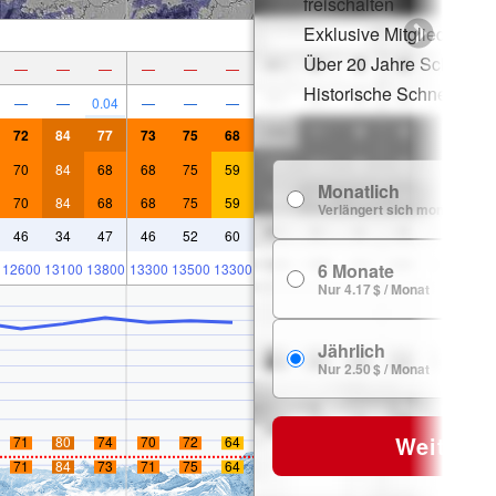
freischalten
Exklusive Mitgliederraba
Über 20 Jahre Schneege
—
—
—
—
—
—
Historische Schneedate
—
—
0.04
—
—
—
72
84
77
73
75
68
70
84
68
68
75
59
Monatlich
70
84
68
68
75
59
Verlängert sich monatlich
46
34
47
46
52
60
6 Monate
12600
13100
13800
13300
13500
13300
Nur 4.17 $ / Monat
Jährlich
Nur 2.50 $ / Monat
Weiter
71
80
74
70
72
64
71
84
73
71
75
64