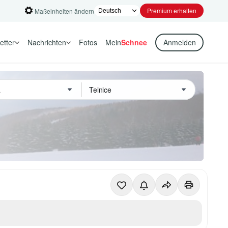
Premium erhalten
Maßeinheiten ändern
etter
Nachrichten
Fotos
Mein
Schnee
Anmelden