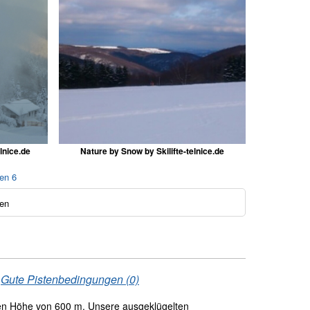
lnice.de
Nature by Snow by Skilifte-telnice.de
en 6
en
/
Gute Pistenbedingungen (0)
n Höhe von 600 m. Unsere ausgeklügelten