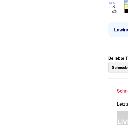
NHN
Lawin
Beliebte 
Schneebe
Schne
Letzt