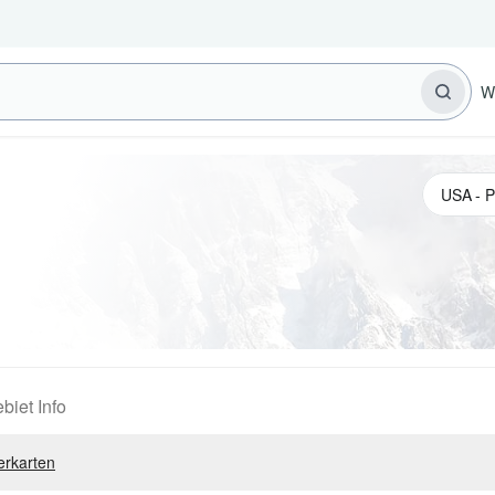
W
biet Info
erkarten