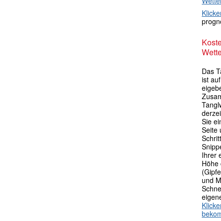
Wette
Klicke
progno
Kost
Wette
Das T
ist au
eigebe
Zusam
Tangl
derze
Sie ei
Seite 
Schri
Snipp
Ihrer
Höhe 
(Gipfe
und M
Schne
eigen
Klick
beko