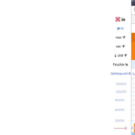
in
in
max
°
F
min
°
F
chill
°
F
Feuchte
%
1
Gefrier­punkt
ft
15000ft
12000ft
9000ft
6000ft
3000ft