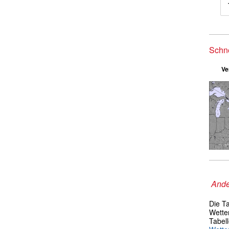
Schn
Ve
Ande
Die T
Wetter
Tabel