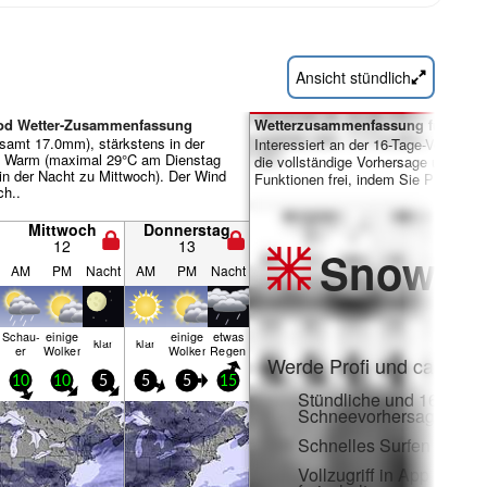
Ansicht stündlich
ood Wetter-Zusammenfassung
Wetterzusammenfassung für Tage 
samt 17.0mm), stärkstens in der
Interessiert an der 16-Tage-Vorhersa
. Warm (maximal 29°C am Dienstag
die vollständige Vorhersage und viele
n der Nacht zu Mittwoch). Der Wind
Funktionen frei, indem Sie Pro-Mitgl
ch..
Mittwoch
Donnerstag
12
13
Snow
Pr
AM
PM
Nacht
AM
PM
Nacht
r
Schau­
einige
einige
etwas
klar
klar
er
Wolken
Wolken
Regen
Werde Profi und carve ei
10
10
5
5
5
15
Stündliche und 16-Tage-
Schneevorhersagen
Schnelles Surfen ohne
Vollzugriff in App und 