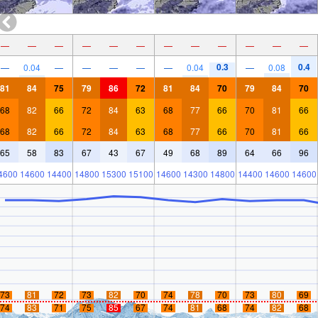
—
—
—
—
—
—
—
—
—
—
—
—
0.3
0.4
—
0.04
—
—
—
—
—
0.04
—
0.08
81
84
75
79
86
72
81
84
70
79
84
70
68
82
66
72
84
63
68
77
66
70
81
66
68
82
66
72
84
63
68
77
66
70
81
66
65
58
83
67
43
67
49
68
89
64
66
96
4600
14600
14400
14800
15300
15100
14600
14300
14800
14400
14600
14600
73
81
72
73
82
70
74
78
70
73
80
69
74
83
71
75
85
67
74
81
68
74
82
68