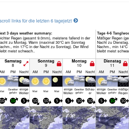
scroll links für die letzten 6 tage
jetzt
ext 3 days weather summary:
Tage 4-6 Tanglw
eichter Regen (gesamt 9.0mm), meistens fallend in der
Mäßiger Regen (ge
acht zu Montag. Warm (maximal 30°C am Sonntag
Nacht zu Dienstag
achm., min 17°C in der Nacht zu Sonntag). Der Wind
Nachm., min 14°C i
leibt meist schwach..
bleibt meist schwa
Samstag
Sonntag
Montag
Dienstag
8
9
10
11
AM
PM
Nacht
AM
PM
Nacht
AM
PM
Nacht
AM
PM
Nacht
einige
einige
Schau­
einige
mäßige
Gewitter
Gewitter
Gewitter
klar
klar
klar
klar
Wolken
Wolken
er
Wolken
Regen
gefahr
gefahr
gefahr
10
10
5
10
10
5
5
10
10
5
10
10