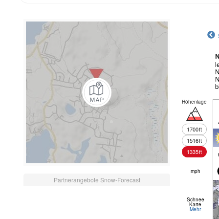
N
l
N
N
b
Höhenlage
1700
ft
1516
ft
1335
ft
mph
Partnerangebote Snow-Forecast
Schnee
Karte
Mehr