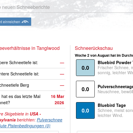
e neuen Schneeberichte
ht einreichen
everhältnisse in Tanglwood
Schneerückschau
Woche 2 von August hat im Durchs
bere Schneetiefe ist:
—
Bluebird Powder
0.0
Frischer Schnee, 
sonnig, leichter Wi
ntere Schneetiefe ist:
—
hneetiefe Berg
—
Pulverschneetag
0.0
Neuschnee, bewölk
hat es das letzte Mal
16 Mar
neit?
2026
Bluebird Tage
0.0
Schnee, meist son
e Skigebiete in
USA -
leichter Wind.
ylvania
berichten:
Pulverschnee
ute Pistenbedingungen (0)