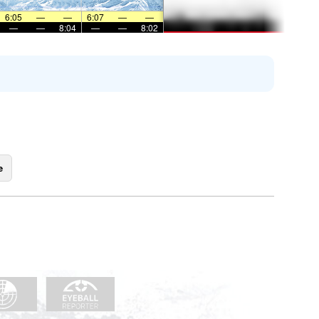
6:05
—
—
6:07
—
—
—
—
8:04
—
—
8:02
e