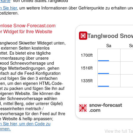
rkarte
" von United States.Tanglwood
n Sie hier
, um weitere Informationen über Gefrierpunkte zu erhalten u
stizieren.
enlose Snow-Forecast.com
r Widget für Ihre Website
anglwood Skiwetter Wideget unten,
f externen Seiten kostenlos
ttet. Es bietet eine tägliche
menfassung über unsere
wood Schneevorhersage und
itige Wetterbedingungen. gehen
nfach auf die Feed-Konfiguration
und folgen Sie den 3 einfachen
tten, um den eigenen HTML-Code-
et zu packen und fügen Sie ihn auf
 eigenen Website. Sie können die
der Schneevorhersage wählen
l, mittel Berg, oder unterer Gipfel)
esseinheiten metrisch /
evorhersage für den Feed auf Ihre
e Website & hellip anpassen;
en Sie hier, um den Code zu
mmen.
View the full T