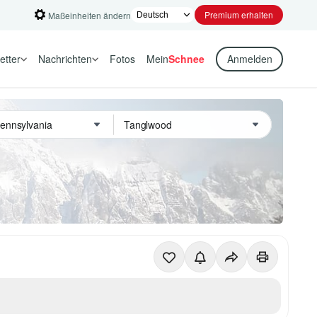
Premium erhalten
Maßeinheiten ändern
etter
Nachrichten
Fotos
Mein
Schnee
Anmelden