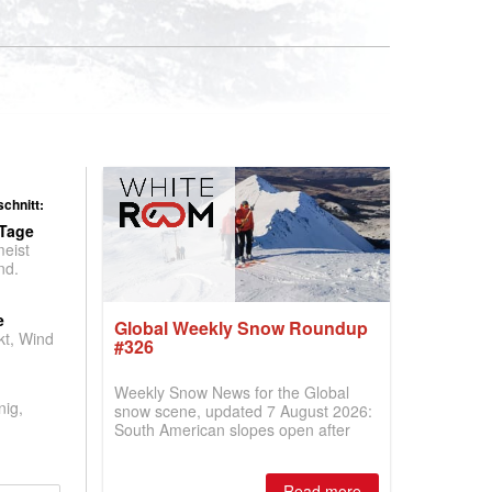
chnitt:
 Tage
meist
nd.
e
Global Weekly Snow Roundup
t, Wind
#326
Weekly Snow News for the Global
nig,
snow scene, updated 7 August 2026:
South American slopes open after
huge snowfalls, New Zealand posts
best conditions of season so far,
Australian areas open most terrain of
Read more