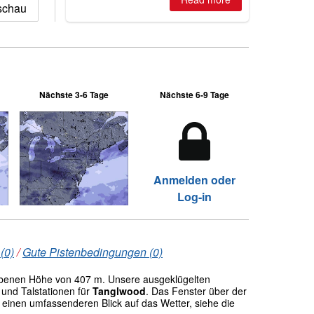
schau
2026, northern hemisphere down to
two outdoor areas still open.
Nächste 3-6 Tage
Nächste 6-9 Tage
Anmelden oder
Log-in
(0)
/
Gute Pistenbedingungen (0)
benen Höhe von 407 m. Unsere ausgeklügelten
und Talstationen für
Tanglwood
. Das Fenster über der
einen umfassenderen Blick auf das Wetter, siehe die