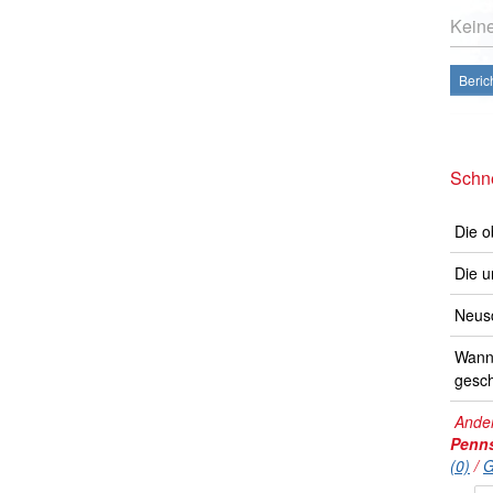
Kein
Beric
Schne
Die o
Die u
Neusc
Wann 
gesch
Ander
Penns
(0)
/
G