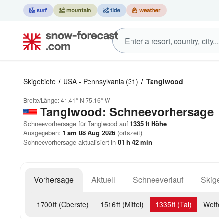
Skigebiete
USA - Pennsylvania
(31)
Tanglwood
Breite/Länge:
41.41° N
75.16° W
Tanglwood: Schneevorhersage
Schneevorhersage für Tanglwood auf
1335
ft
Höhe
Ausgegeben:
1 am 08 Aug 2026
(ortszeit)
Schneevorhersage aktualisiert in
01
h
42
min
Vorhersage
Aktuell
Schneeverlauf
Skige
1700
ft
(Oberste)
1516
ft
(Mittel)
1335
ft
(Tal)
Wett