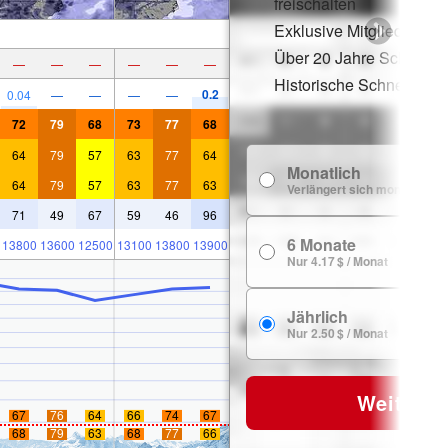
freischalten
Exklusive Mitgliederraba
Über 20 Jahre Schneege
—
—
—
—
—
—
Historische Schneedate
0.2
0.04
—
—
—
—
72
79
68
73
77
68
64
79
57
63
77
64
Monatlich
64
79
57
63
77
63
Verlängert sich monatlich
71
49
67
59
46
96
6 Monate
13800
13600
12500
13100
13800
13900
Nur 4.17 $ / Monat
Jährlich
Nur 2.50 $ / Monat
Weiter
67
76
64
66
74
67
68
79
63
68
77
66