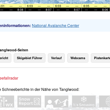
6:01
—
—
6:03
—
—
6:03
—
—
6:05
—
—
—
—
8:08
—
—
8:07
—
—
8:07
—
—
8:06
eninformationen:
National Avalanche Center
Tanglwood-Seiten
richt
Skigebiet Führer
Verlauf
Webcams
Pistenkart
efallradar
e Schneeberichte in der Nähe von Tanglwood: