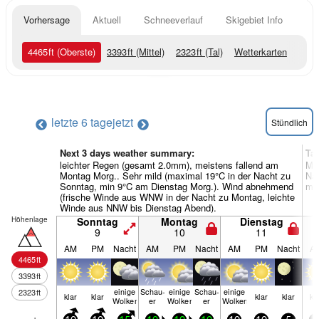
Vorhersage
Aktuell
Schneeverlauf
Skigebiet Info
4465
ft
(Oberste)
3393
ft
(Mittel)
2323
ft
(Tal)
Wetterkarten
letzte 6 tage
jetzt
Stündlich
Next 3 days weather summary:
Ta
leichter Regen (gesamt 2.0mm), meistens fallend am
Mei
Montag Morg.. Sehr mild (maximal 19°C in der Nacht zu
Nac
Sonntag, min 9°C am Dienstag Morg.). Wind abnehmend
mei
(frische Winde aus WNW in der Nacht zu Montag, leichte
Winde aus NNW bis Dienstag Abend).
Höhenlage
Sonntag
Montag
Dienstag
9
10
11
AM
PM
Nacht
AM
PM
Nacht
AM
PM
Nacht
A
4465
ft
3393
ft
einige
Schau­
einige
Schau­
einige
2323
ft
klar
klar
klar
klar
kl
Wolken
er
Wolken
er
Wolken