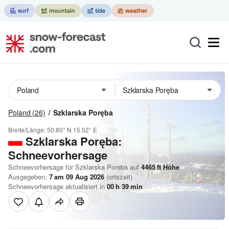
Poland
(26)
Szklarska Poręba
Breite/Länge:
50.80° N
15.52° E
Szklarska Poręba:
Schneevorhersage
Schneevorhersage für Szklarska Poreba auf
4465
ft
Höhe
Ausgegeben:
7 am 09 Aug 2026
(ortszeit)
Schneevorhersage aktualisiert in
00
h
39
min