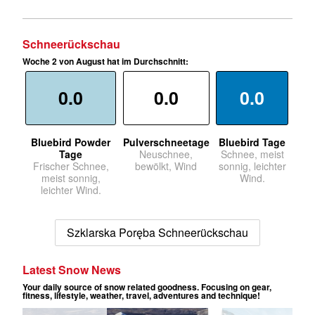
Schneerückschau
Woche 2 von August hat im Durchschnitt:
0.0
0.0
0.0
Bluebird Powder
Pulverschneetage
Bluebird Tage
Tage
Neuschnee,
Schnee, meist
Frischer Schnee,
bewölkt, Wind
sonnig, leichter
meist sonnig,
Wind.
leichter Wind.
Szklarska Poręba Schneerückschau