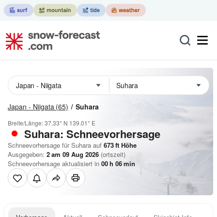
Japan - Niigata
(65)
Suhara
Breite/Länge:
37.33° N
139.01° E
Suhara: Schneevorhersage
Schneevorhersage für Suhara auf
673
ft
Höhe
Ausgegeben:
2 am 09 Aug 2026
(ortszeit)
Schneevorhersage aktualisiert in
00
h
06
min