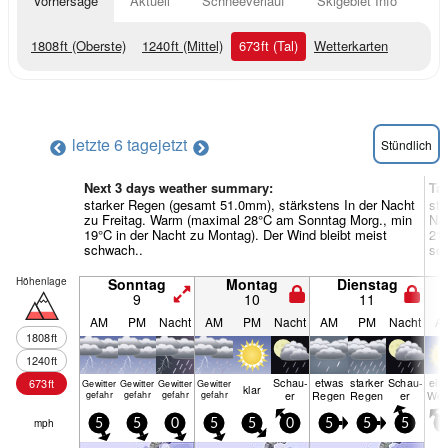
Vorhersage
Aktuell
Schneeverlauf
Skigebiet Info
1808
ft
(Oberste)
1240
ft
(Mittel)
673
ft
(Tal)
Wetterkarten
letzte 6 tage
jetzt
Stündlich
Next 3 days weather summary:
Ta
starker Regen (gesamt 51.0mm), stärkstens In der Nacht
sta
zu Freitag. Warm (maximal 28°C am Sonntag Morg., min
Na
19°C in der Nacht zu Montag). Der Wind bleibt meist
21°
schwach..
sc
Höhenlage
Sonntag
Montag
Dienstag
9
10
11
AM
PM
Nacht
AM
PM
Nacht
AM
PM
Nacht
A
1808
ft
1240
ft
Schau­
etwas
starker
Schau­
ein
673
ft
Gewitter
Gewitter
Gewitter
Gewitter
klar
er
Regen
Regen
er
Wol
gefahr
gefahr
gefahr
gefahr
mph
5
5
0
5
5
0
5
5
5
5