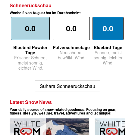
Schneerückschau
Woche 2 von August hat im Durchschnitt:
0.0
0.0
0.0
Bluebird Powder
Pulverschneetage
Bluebird Tage
Tage
Neuschnee,
Schnee, meist
Frischer Schnee,
bewölkt, Wind
sonnig, leichter
meist sonnig,
Wind.
leichter Wind.
Suhara Schneerückschau