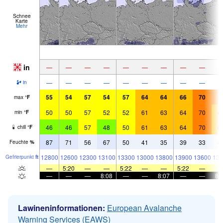
Schnee
Karte
Mehr
in
—
—
—
—
—
—
—
—
—
—
—
—
—
—
—
—
—
—
in
55
54
57
54
57
64
64
66
70
7
max
°
F
50
50
57
52
52
61
63
64
70
6
min
°
F
46
46
57
48
50
61
63
64
70
6
chill
°
F
87
71
56
67
50
41
35
39
33
4
Feuchte
%
12800
12600
12300
13100
13300
13000
13800
13900
13600
136
Gefrier­punkt
ft
—
5:20
—
—
5:22
—
—
5:22
—
—
—
—
8:08
—
—
8:07
—
—
8:
Lawineninformationen:
European Avalanche
Warning Services (EAWS)