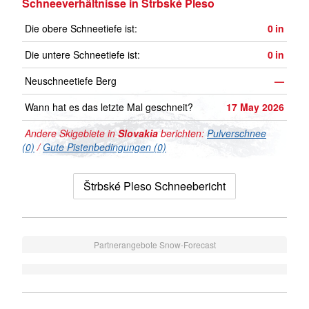
Schneeverhältnisse in Štrbské Pleso
Die obere Schneetiefe ist:
0
in
Die untere Schneetiefe ist:
0
in
Neuschneetiefe Berg
—
Wann hat es das letzte Mal geschneit?
17 May 2026
Andere Skigebiete in
Slovakia
berichten:
Pulverschnee
(0)
/
Gute Pistenbedingungen (0)
Štrbské Pleso Schneebericht
Partnerangebote Snow-Forecast