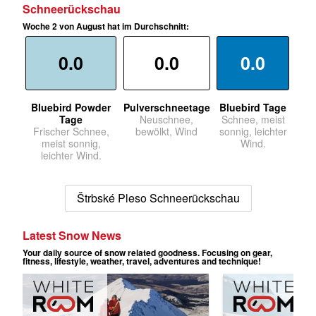
Schneerückschau
Woche 2 von August hat im Durchschnitt:
0.0
0.0
0.0
Bluebird Powder
Pulverschneetage
Bluebird Tage
Tage
Neuschnee,
Schnee, meist
Frischer Schnee,
bewölkt, Wind
sonnig, leichter
meist sonnig,
Wind.
leichter Wind.
Štrbské Pleso Schneerückschau