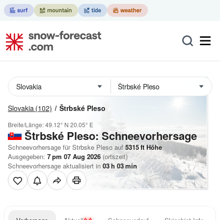
Slovakia
(102)
Štrbské Pleso
Breite/Länge:
49.12° N
20.05° E
Štrbské Pleso: Schneevorhersage
Schneevorhersage für Strbske Pleso auf
5315
ft
Höhe
Ausgegeben:
7 pm 07 Aug 2026
(ortszeit)
Schneevorhersage aktualisiert in
03
h
03
min