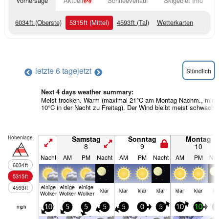
Vorhersage
Aktuell
Schneeverlauf
Skigebiet Info
6034
ft
(Oberste)
5315
ft
(Mittel)
4593
ft
(Tal)
Wetterkarten
letzte 6 tage
jetzt
Stündlich
Next 4 days weather summary:
Meist trocken. Warm (maximal 21°C am Montag Nachm., min
10°C in der Nacht zu Freitag). Der Wind bleibt meist schwach..
Höhenlage
Samstag
Sonntag
Montag
8
9
10
Nacht
AM
PM
Nacht
AM
PM
Nacht
AM
PM
Nac
6034
ft
5315
ft
einige
einige
einige
4593
ft
klar
klar
klar
klar
klar
klar
kl
Wolken
Wolken
Wolken
mph
10
5
5
5
5
0
5
10
10
5