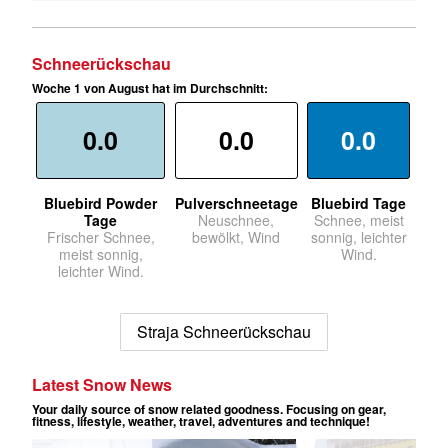
Schneerückschau
Woche 1 von August hat im Durchschnitt:
0.0
0.0
0.0
Bluebird Powder
Pulverschneetage
Bluebird Tage
Tage
Neuschnee,
Schnee, meist
Frischer Schnee,
bewölkt, Wind
sonnig, leichter
meist sonnig,
Wind.
leichter Wind.
Straja Schneerückschau