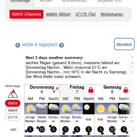
Vorhersage
Aktuell
Schneeverlauf
Skigebiet Info
5660
ft
(Oberste)
4689
ft
(Mittel)
3717
ft
(Tal)
Wetterkarten
letzte 6 tage
jetzt
Stündlich
Next 3 days weather summary:
Ta
leichter Regen (gesamt 8.0mm), meistens fallend am
Me
Donnerstag Nachm.. Warm (maximal 21°C am
Nac
Donnerstag Nachm., min 16°C In der Nacht zu Samstag).
mei
Der Wind bleibt meist schwach..
Höhenlage
Donnerstag
Freitag
Samstag
6
7
8
AM
PM
Nacht
AM
PM
Nacht
AM
PM
Nacht
A
5660
ft
4689
ft
einige
etwas
Schau­
einige
Schau­
einige
Schau­
ein
3717
ft
klar
klar
Wolken
Regen
er
Wolken
er
Wolken
er
Wol
mph
5
10
5
5
5
5
5
10
5
1