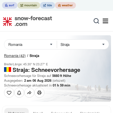
Romania
(42)
Straja
Breite/Länge:
45.30° N
23.27° E
Straja: Schneevorhersage
Schneevorhersage für Straja auf
5660
ft
Höhe
Ausgegeben:
2 am 06 Aug 2026
(ortszeit)
Schneevorhersage aktualisiert in
01
h
59
min