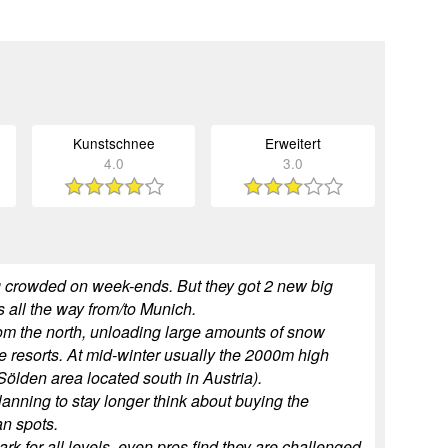
Kunstschnee
Erweitert
4.0
3.0
ng crowded on week-ends. But they got 2 new big
ms all the way from/to Munich.
 from the north, unloading large amounts of snow
pine resorts. At mid-winter usually the 2000m high
ölden area located south in Austria).
 planning to stay longer think about buying the
an spots.
ark for all levels, even pros find they are challenged