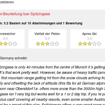
stizieren.
r-Beurteilung fuer Spitzingsee
in:
3.2
Basiert auf
10
Abstimmungen und
1
Bewertung
hneesicher
Vielfalt der Pisten
Apres-Ski
3.0
3.0
3.0
Germany schreibt:
tzingsee is only 40 minutes from the centre of Munich it´s getti
ift´s that work pretty well. However, be aware of heavy traffic-ja
he first mountain range getting hit from the snow clouds arriving
ly and offsetting the lack of altitude (this fits for all German al
orn near Oberstdorf f.e. offers more snow than the 3000m high S
gsee isn´t very big but works well for a 1 or 2 day trip. If you´re
plus card' covering all nearby resorts, even some smaller Austri
 for a resort of this size, Spitzingsee offers a very good snow p