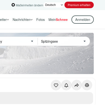
Premium erhalten
Maßeinheiten ändern
etter
Nachrichten
Fotos
Mein
Schnee
Anmelden