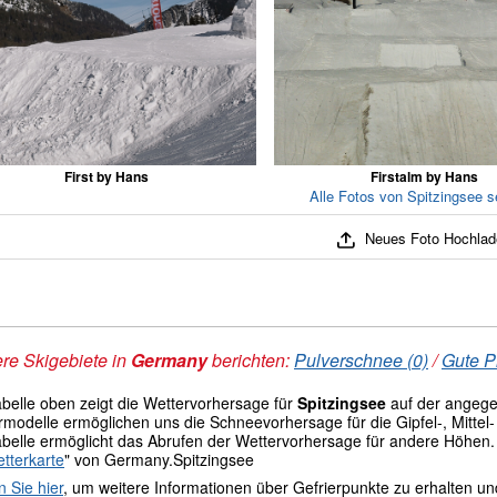
First by Hans
Firstalm by Hans
Alle Fotos von Spitzingsee 
Neues Foto Hochlad
re Skigebiete in
Germany
berichten:
Pulverschnee (0)
/
Gute P
abelle oben zeigt die Wettervorhersage für
Spitzingsee
auf der angeg
modelle ermöglichen uns die Schneevorhersage für die Gipfel-, Mittel- 
abelle ermöglicht das Abrufen der Wettervorhersage für andere Höhen.
tterkarte
" von Germany.Spitzingsee
n Sie hier
, um weitere Informationen über Gefrierpunkte zu erhalten u