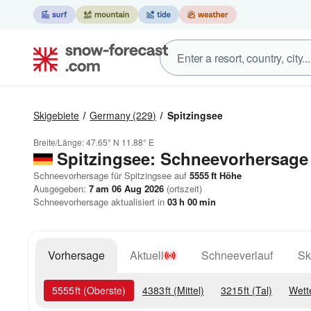
Skigebiete
Germany
(229)
Spitzingsee
Breite/Länge:
47.65° N
11.88° E
Spitzingsee: Schneevorhersage
Schneevorhersage für Spitzingsee auf
5555
ft
Höhe
Ausgegeben:
7 am 06 Aug 2026
(ortszeit)
Schneevorhersage aktualisiert in
03
h
00
min
Vorhersage
Aktuell
Schneeverlauf
Sk
5555
ft
(Oberste)
4383
ft
(Mittel)
3215
ft
(Tal)
Wett