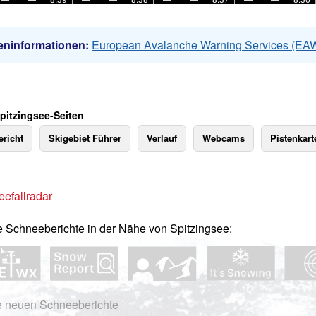
eninformationen:
European Avalanche Warning Services (EA
Spitzingsee-Seiten
richt
Skigebiet Führer
Verlauf
Webcams
Pistenkart
efallradar
e Schneeberichte in der Nähe von Spitzingsee:
e neuen Schneeberichte