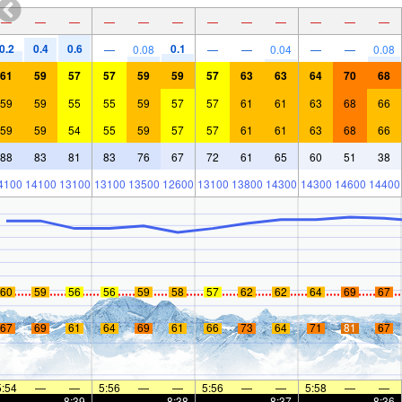
—
—
—
—
—
—
—
—
—
—
—
—
0.2
0.4
0.6
0.1
—
0.08
—
—
0.04
—
—
0.08
61
59
57
57
59
59
57
63
63
64
70
68
59
59
55
55
59
57
57
61
61
63
68
66
59
59
54
55
59
57
57
61
61
63
68
66
88
83
81
83
76
67
72
61
65
60
51
38
4100
14100
13100
13100
13500
12600
13100
13800
14300
14300
14600
14400
60
59
56
56
59
58
57
62
62
64
69
67
67
69
61
64
69
61
66
73
64
71
81
67
5:54
—
—
5:56
—
—
5:56
—
—
5:58
—
—
—
—
8:39
—
—
8:38
—
—
8:37
—
—
8:36