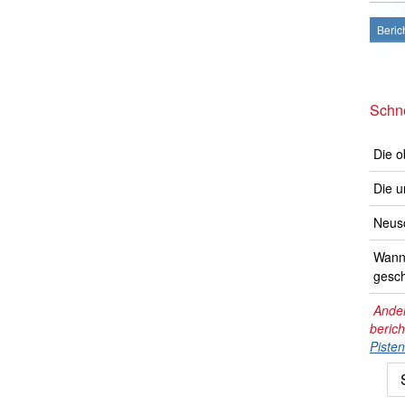
Beric
Schne
Die o
Die u
Neusc
Wann 
gesch
Ander
beric
Piste