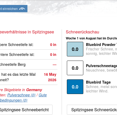
ht einreichen
everhältnisse in Spitzingsee
Schneerückschau
Woche 1 von August hat im Durchs
bere Schneetiefe ist:
0
in
Bluebird Powder
0.0
Frischer Schnee, 
sonnig, leichter Wi
ntere Schneetiefe ist:
0
in
hneetiefe Berg
—
Pulverschneetag
0.0
Neuschnee, bewölk
hat es das letzte Mal
16 May
neit?
2026
Bluebird Tage
0.0
Schnee, meist son
e Skigebiete in
Germany
leichter Wind.
hten:
Pulverschnee (0)
/
Gute
nbedingungen (0)
Spitzingsee Schneebericht
Spitzingsee Schneerüc