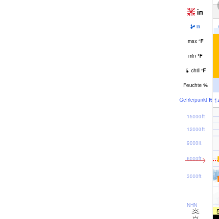
in
in
max
°
F
min
°
F
chill
°
F
Feuchte
%
1
Gefrier­punkt
ft
15000ft
12000ft
9000ft
6000ft
3000ft
NHN