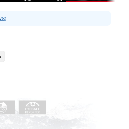
WS)
e