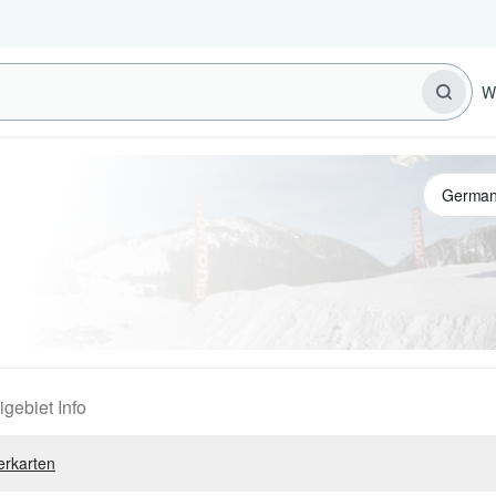
W
igebiet Info
erkarten