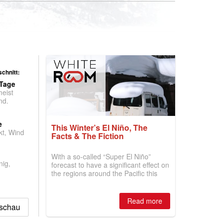
chnitt:
 Tage
meist
nd.
e
This Winter’s El Niño, The
t, Wind
Facts & The Fiction
With a so-called “Super El Niño”
nig,
forecast to have a significant effect on
the regions around the Pacific this
winter, the question skiers are asking
is simple: book now or wait, and
where are the best odds?
Read more
kschau