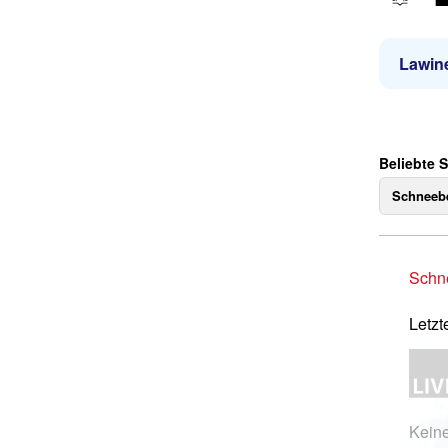
Lawin
Beliebte 
Schneebe
Schne
Letzt
Kein