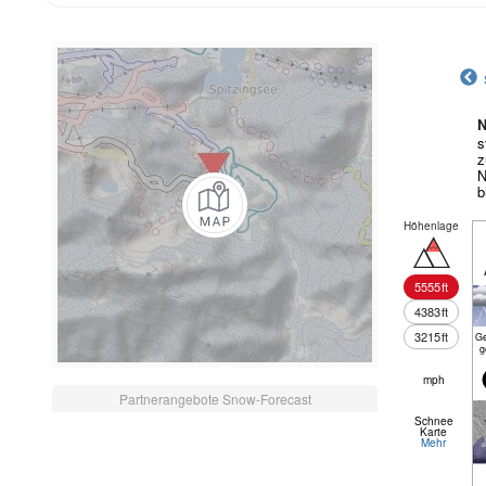
N
s
z
N
b
Höhenlage
5555
ft
4383
ft
3215
ft
Ge
g
mph
Partnerangebote Snow-Forecast
Schnee
Karte
Mehr