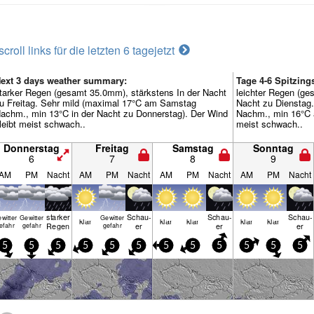
scroll links für die letzten 6 tage
jetzt
ext 3 days weather summary:
Tage 4-6 Spitzin
tarker Regen (gesamt 35.0mm), stärkstens In der Nacht
leichter Regen (ge
u Freitag. Sehr mild (maximal 17°C am Samstag
Nacht zu Dienstag
achm., min 13°C in der Nacht zu Donnerstag). Der Wind
Nachm., min 16°C a
leibt meist schwach..
meist schwach..
Donnerstag
Freitag
Samstag
Sonntag
6
7
8
9
AM
PM
Nacht
AM
PM
Nacht
AM
PM
Nacht
AM
PM
Nacht
starker
Schau­
Schau­
Schau­
witter
Gewitter
Gewitter
klar
klar
klar
klar
klar
Regen
er
er
er
efahr
gefahr
gefahr
5
5
5
5
5
5
5
5
5
5
5
5