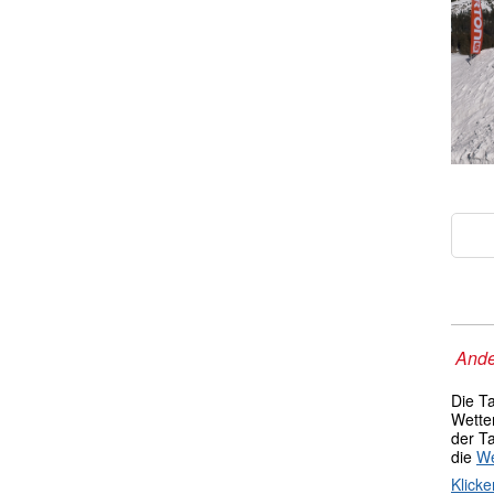
Ande
Die T
Wetter
der T
die
We
Klicke