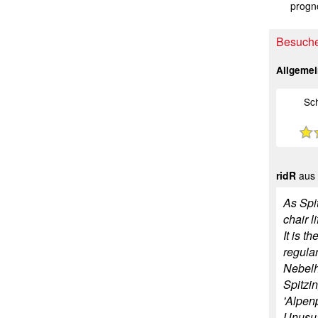
progno
Besuche
Allgeme
Sc
ridR
aus 
As Spi
chair l
It is t
regular
Nebelh
Spitzin
'Alpen
Unusual