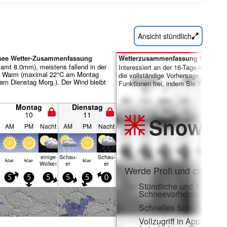
Ansicht stündlich
gsee Wetter-Zusammenfassung
Wetterzusammenfassung für Tage 
samt 8.0mm), meistens fallend in der
Interessiert an der 16-Tage-Vorhersa
. Warm (maximal 22°C am Montag
die vollständige Vorhersage und viele
m Dienstag Morg.). Der Wind bleibt
Funktionen frei, indem Sie Pro-Mitgl
Montag
Dienstag
10
11
Snow
Pr
AM
PM
Nacht
AM
PM
Nacht
einige
Schau­
Schau­
klar
klar
klar
Wolken
er
er
Werde Profi und carve ei
5
5
5
5
5
0
Stündliche und 16-Tage-
Schneevorhersagen
Schnelles Surfen ohne
Vollzugriff in App und 