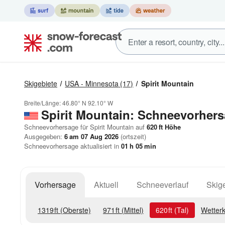
Skigebiete
USA - Minnesota
(17)
Spirit Mountain
Breite/Länge:
46.80° N
92.10° W
Spirit Mountain: Schneevorher
Schneevorhersage für Spirit Mountain auf
620
ft
Höhe
Ausgegeben:
6 am 07 Aug 2026
(ortszeit)
Schneevorhersage aktualisiert in
01
h
05
min
Vorhersage
Aktuell
Schneeverlauf
Skige
1319
ft
(Oberste)
971
ft
(Mittel)
620
ft
(Tal)
Wetterk