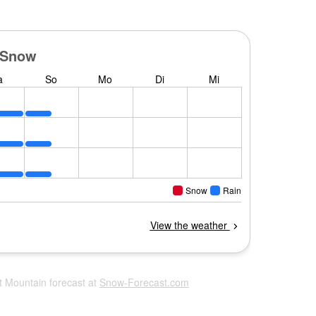
rit Mountain forecast at
Snow-Forecast.com