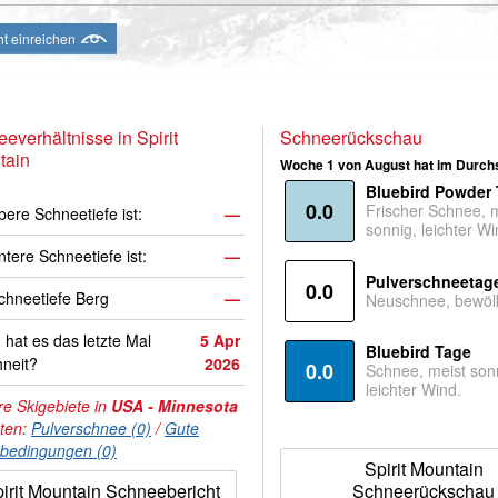
ht einreichen
everhältnisse in Spirit
Schneerückschau
tain
Woche 1 von August hat im Durchs
Bluebird Powder
0.0
Frischer Schnee, 
bere Schneetiefe ist:
—
sonnig, leichter Wi
ntere Schneetiefe ist:
—
Pulverschneetag
0.0
hneetiefe Berg
—
Neuschnee, bewölk
hat es das letzte Mal
5 Apr
Bluebird Tage
neit?
2026
0.0
Schnee, meist son
leichter Wind.
e Skigebiete in
USA - Minnesota
hten:
Pulverschnee (0)
/
Gute
nbedingungen (0)
Spirit Mountain
irit Mountain Schneebericht
Schneerückschau