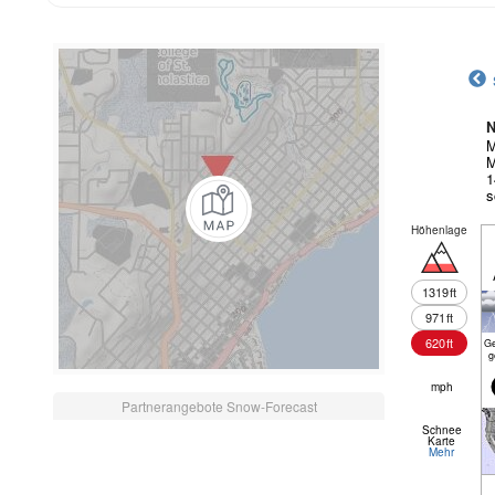
N
M
M
1
s
Höhenlage
1319
ft
971
ft
620
ft
Ge
g
mph
Partnerangebote Snow-Forecast
Schnee
Karte
Mehr