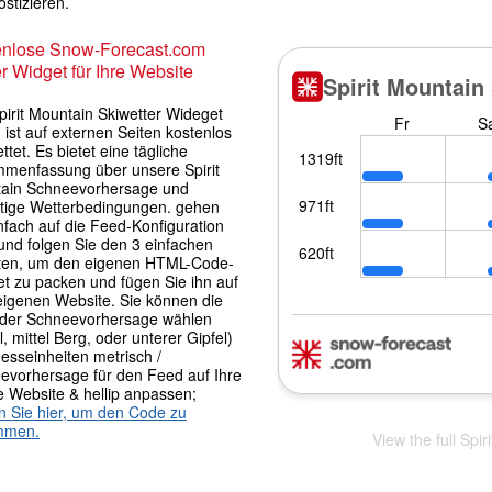
stizieren.
enlose Snow-Forecast.com
r Widget für Ihre Website
pirit Mountain Skiwetter Wideget
 ist auf externen Seiten kostenlos
ttet. Es bietet eine tägliche
menfassung über unsere Spirit
ain Schneevorhersage und
itige Wetterbedingungen. gehen
nfach auf die Feed-Konfiguration
und folgen Sie den 3 einfachen
tten, um den eigenen HTML-Code-
et zu packen und fügen Sie ihn auf
 eigenen Website. Sie können die
der Schneevorhersage wählen
l, mittel Berg, oder unterer Gipfel)
esseinheiten metrisch /
evorhersage für den Feed auf Ihre
e Website & hellip anpassen;
en Sie hier, um den Code zu
mmen.
View the full Spi