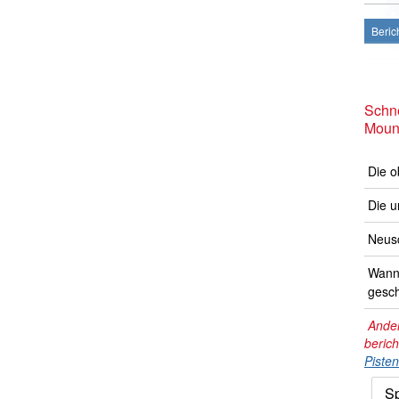
Beric
Schne
Moun
Die o
Die u
Neusc
Wann 
gesch
Ander
beric
Piste
Sp