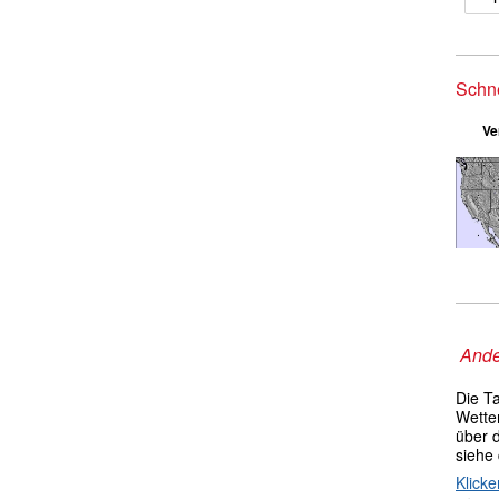
Schn
Ve
Ande
Die T
Wetter
über 
siehe
Klicke