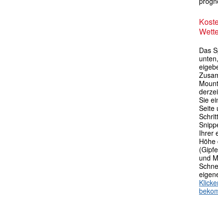
progno
Kost
Wette
Das S
unten,
eigebe
Zusam
Mount
derze
Sie ei
Seite 
Schri
Snipp
Ihrer
Höhe 
(Gipfe
und M
Schne
eigen
Klick
beko