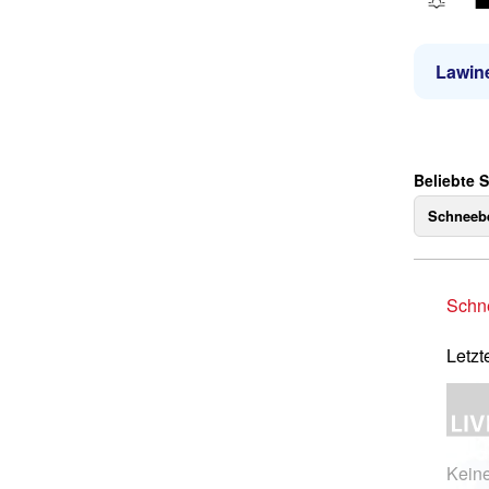
Lawin
Beliebte S
Schneebe
Schne
Letzt
Kein