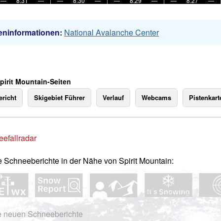
—
8:31
—
—
8:30
—
—
8:29
—
—
8:27
—
eninformationen:
National Avalanche Center
pirit Mountain-Seiten
richt
Skigebiet Führer
Verlauf
Webcams
Pistenkart
efallradar
e Schneeberichte in der Nähe von Spirit Mountain:
e neuen Schneeberichte