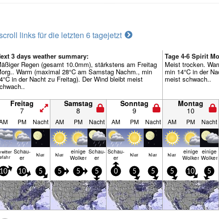
scroll links für die letzten 6 tage
jetzt
ext 3 days weather summary:
Tage 4-6 Spirit 
äßiger Regen (gesamt 10.0mm), stärkstens am Freitag
Meist trocken. Wa
org.. Warm (maximal 28°C am Samstag Nachm., min
min 14°C in der Na
4°C in der Nacht zu Freitag). Der Wind bleibt meist
meist schwach..
chwach..
Freitag
Samstag
Sonntag
Montag
7
8
9
10
AM
PM
Nacht
AM
PM
Nacht
AM
PM
Nacht
AM
PM
Nacht
Schau­
einige
Schau­
Schau­
einige
einige
witter
klar
klar
klar
klar
klar
er
Wolken
er
er
Wolken
Wolken
efahr
10
10
5
5
5
5
0
5
5
5
10
5