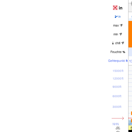
in
in
max
°
F
min
°
F
chill
°
F
Feuchte
%
1
Gefrier­punkt
ft
15000ft
12000ft
9000ft
6000ft
3000ft
NHN