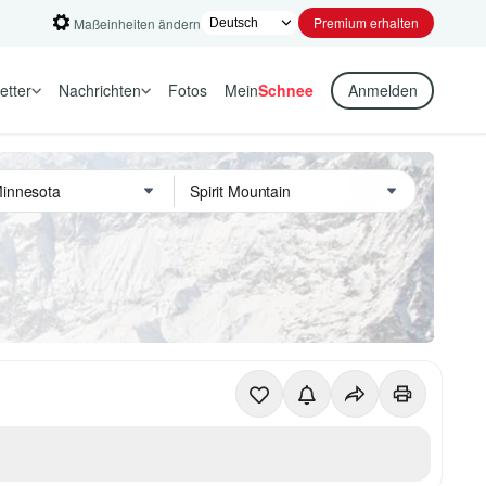
Premium erhalten
Maßeinheiten ändern
etter
Nachrichten
Fotos
Mein
Schnee
Anmelden