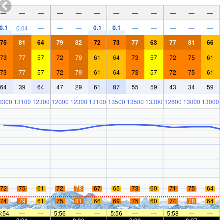
—
—
—
—
—
—
—
—
—
—
—
—
0.1
0.1
0.1
0.04
—
—
—
—
—
—
—
—
75
81
64
79
82
72
73
77
63
77
81
66
73
77
57
72
79
61
64
73
57
72
75
61
73
77
57
72
79
61
64
73
57
72
75
61
64
39
64
47
29
61
87
55
59
43
34
59
3300
13100
12300
12000
12300
13100
13500
13500
13300
12800
13000
13000
72
75
61
72
78
67
65
73
60
71
75
64
74
79
61
75
81
66
69
75
60
74
78
64
5:54
—
—
5:56
—
—
5:56
—
—
5:58
—
—