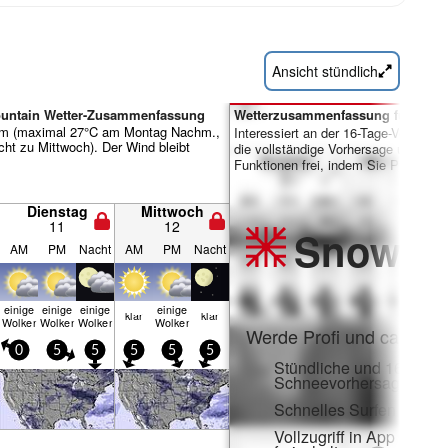
Ansicht stündlich
Mountain Wetter-Zusammenfassung
Wetterzusammenfassung für Tage 
rm (maximal 27°C am Montag Nachm.,
Interessiert an der 16-Tage-Vorhersa
cht zu Mittwoch). Der Wind bleibt
die vollständige Vorhersage und viele
Funktionen frei, indem Sie Pro-Mitgl
Dienstag
Mittwoch
11
12
Snow
Pr
AM
PM
Nacht
AM
PM
Nacht
einige
einige
einige
einige
klar
klar
Wolken
Wolken
Wolken
Wolken
Werde Profi und carve ei
0
5
5
5
5
5
Stündliche und 16-Tage-
Schneevorhersagen
Schnelles Surfen ohne
Vollzugriff in App und 