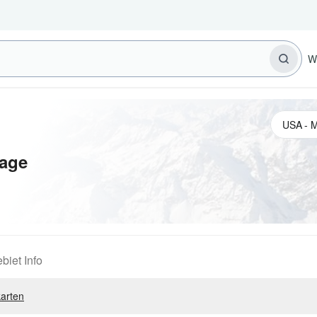
W
sage
biet Info
arten