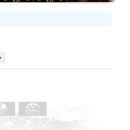
—
8:25
—
—
8:23
—
e