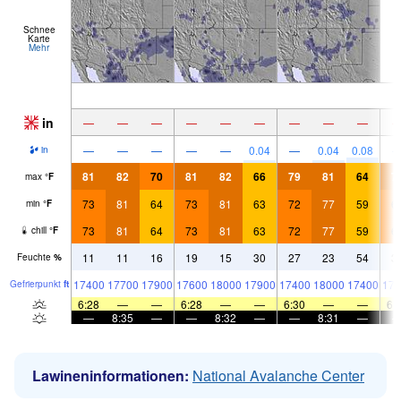
Schnee
Karte
Mehr
in
—
—
—
—
—
—
—
—
—
—
—
—
—
—
0.04
—
0.04
0.08
in
81
82
70
81
82
66
79
81
64
7
max
°
F
73
81
64
73
81
63
72
77
59
6
min
°
F
73
81
64
73
81
63
72
77
59
6
chill
°
F
11
11
16
19
15
30
27
23
54
3
Feuchte
%
17400
17700
17900
17600
18000
17900
17400
18000
17400
172
Gefrier­punkt
ft
6:28
—
—
6:28
—
—
6:30
—
—
6:
—
8:35
—
—
8:32
—
—
8:31
—
Lawineninformationen:
National Avalanche Center