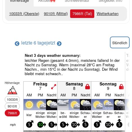
Vorhersage
Aktuell
Schneeverlauf
Skigebiet Info
10033
ft
(Oberste)
9010
ft
(Mittel)
7986
ft
(Tal)
Wetterkarten
letzte 6 tage
jetzt
Stündlich
Next 3 days weather summary:
Ta
leichter Regen (gesamt 4.0mm), meistens fallend In der
etw
Nacht zu Samstag. Warm (maximal 28°C am Freitag
Wa
Nachm., min 15°C in der Nacht zu Sonntag). Der Wind
der
bleibt meist schwach..
Höhenlage
Freitag
Samstag
Sonntag
7
8
9
AM
PM
Nacht
AM
PM
Nacht
AM
PM
Nacht
A
10033
ft
9010
ft
einige
einige
be­
einige
Schau­
einige
Schau­
Schau­
ein
7986
ft
klar
Wolken
Wolken
wölkt
Wolken
er
Wolken
er
er
Wol
mph
5
10
5
5
10
5
5
10
5
5