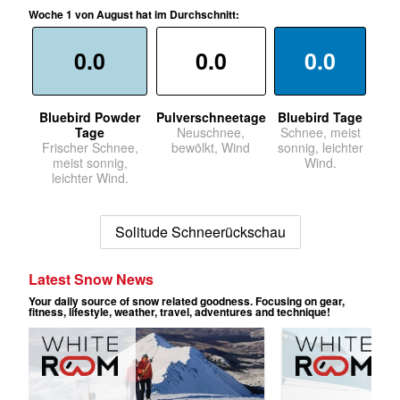
Woche 1 von August hat im Durchschnitt:
0.0
0.0
0.0
Bluebird Powder
Pulverschneetage
Bluebird Tage
Tage
Neuschnee,
Schnee, meist
Frischer Schnee,
bewölkt, Wind
sonnig, leichter
meist sonnig,
Wind.
leichter Wind.
Solitude Schneerückschau