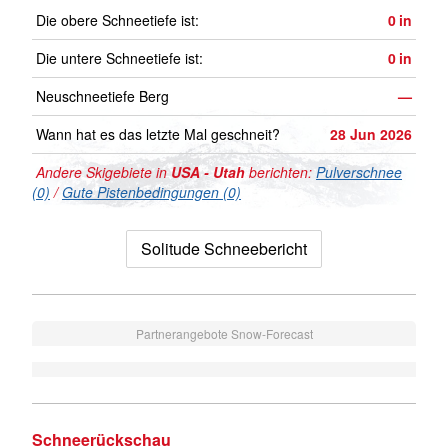
Die obere Schneetiefe ist:
0
in
Die untere Schneetiefe ist:
0
in
Neuschneetiefe Berg
—
Wann hat es das letzte Mal geschneit?
28 Jun 2026
Andere Skigebiete in
USA - Utah
berichten:
Pulverschnee
(0)
/
Gute Pistenbedingungen (0)
Solitude Schneebericht
Partnerangebote Snow-Forecast
Schneerückschau