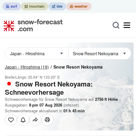
Japan - Hiroshima
(19)
Snow Resort Nekoyama
Breite/Länge:
35.04° N
133.20° E
Snow Resort Nekoyama:
Schneevorhersage
Schneevorhersage für Snow Resort Nekoyama auf
2756
ft
Höhe
Ausgegeben:
8 pm 07 Aug 2026
(ortszeit)
Schneevorhersage aktualisiert in
01
h
45
min