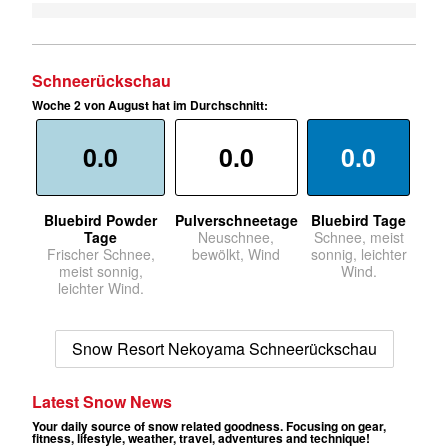
Schneerückschau
Woche 2 von August hat im Durchschnitt:
0.0
0.0
0.0
Bluebird Powder
Pulverschneetage
Bluebird Tage
Tage
Neuschnee,
Schnee, meist
Frischer Schnee,
bewölkt, Wind
sonnig, leichter
meist sonnig,
Wind.
leichter Wind.
Snow Resort Nekoyama Schneerückschau