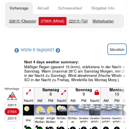
Vorhersage
Aktuell
Schneeverlauf
Skigebiet Info
3281
ft
(Oberste)
2756
ft
(Mittel)
2231
ft
(Tal)
Wetterkarten
letzte 6 tage
jetzt
Stündlich
Next 4 days weather summary:
Mäßiger Regen (gesamt 15.0mm), stärkstens In der Nacht zu
Samstag. Warm (maximal 26°C am Samstag Morgen, min 21°
in der Nacht zu Sonntag). Wind abnehmend (frische Winde aus
SO in der Nacht zu Freitag, Windstille bis Montag Morg.).
Höhenlage
Samstag
Sonntag
Montag
8
9
10
Nacht
AM
PM
Nacht
AM
PM
Nacht
AM
PM
Nac
3281
ft
2756
ft
einige
einige
Schau­
Schau­
ein
2231
ft
Gewitter
Gewitter
Gewitter
Gewitter
klar
Wolken
Wolken
er
er
Wol
gefahr
gefahr
gefahr
gefahr