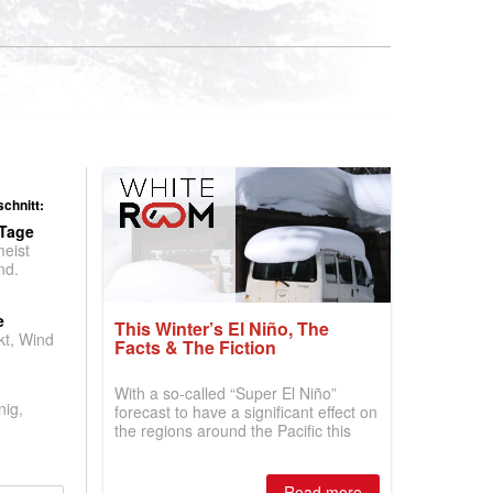
chnitt:
 Tage
meist
nd.
e
This Winter’s El Niño, The
t, Wind
Facts & The Fiction
With a so-called “Super El Niño”
nig,
forecast to have a significant effect on
the regions around the Pacific this
winter, the question skiers are asking
is simple: book now or wait, and
where are the best odds?
Read more