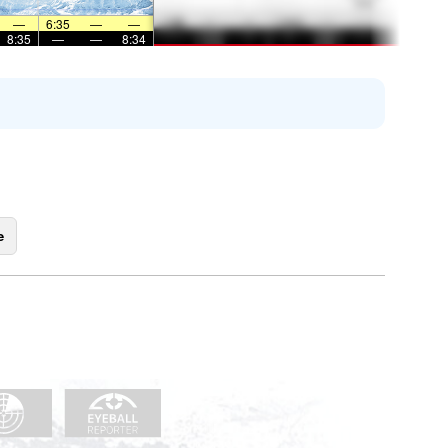
—
6:35
—
—
8:35
—
—
8:34
e