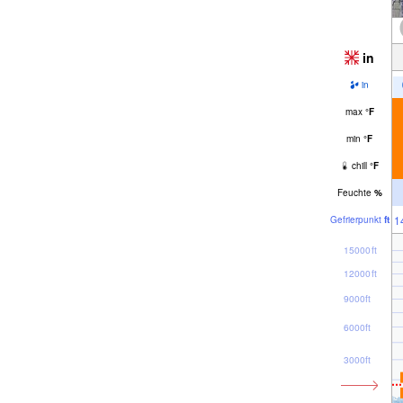
in
in
max
°
F
min
°
F
chill
°
F
Feuchte
%
1
Gefrier­punkt
ft
15000ft
12000ft
9000ft
6000ft
3000ft