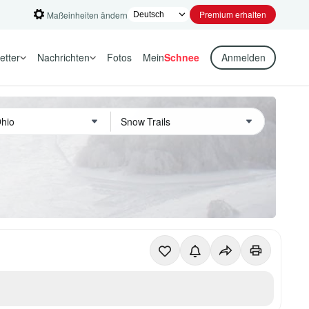
Premium erhalten
Maßeinheiten ändern
etter
Nachrichten
Fotos
Mein
Schnee
Anmelden