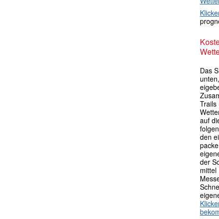
Wette
Klicke
progno
Kost
Wette
Das S
unten,
eigebe
Zusam
Trail
Wette
auf di
folgen
den e
packen
eigen
der S
mittel
Messe
Schne
eigen
Klick
beko