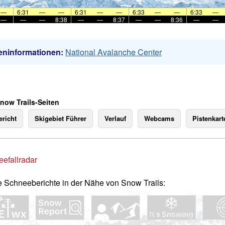
—
6:31
—
—
6:31
—
—
6:33
—
—
6:33
—
—
—
—
8:38
—
—
8:37
—
—
8:36
—
—
eninformationen:
National Avalanche Center
Snow Trails-Seiten
richt
Skigebiet Führer
Verlauf
Webcams
Pistenkart
efallradar
e Schneeberichte in der Nähe von Snow Trails: