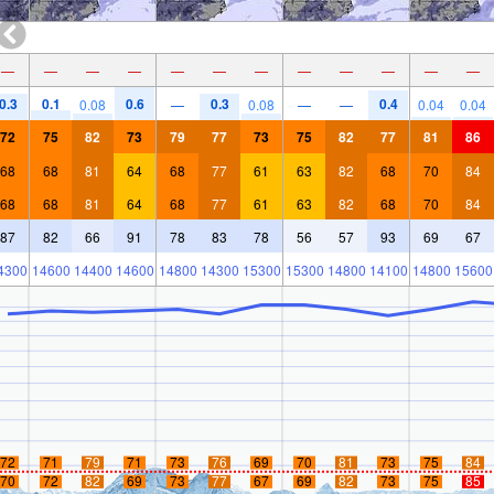
—
—
—
—
—
—
—
—
—
—
—
—
0.3
0.1
0.6
0.3
0.4
0.08
—
0.08
—
—
0.04
0.04
72
75
82
73
79
77
73
75
82
77
81
86
68
68
81
64
68
77
61
63
82
68
70
84
68
68
81
64
68
77
61
63
82
68
70
84
87
82
66
91
78
83
78
56
57
93
69
67
4300
14600
14400
14600
14800
14300
15300
15300
14800
14100
14800
15600
72
71
79
71
73
76
69
70
81
73
75
84
70
72
82
69
73
77
67
69
82
73
75
85