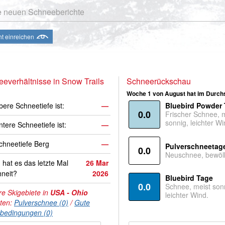
e neuen Schneeberichte
ht einreichen
everhältnisse in Snow Trails
Schneerückschau
Woche 1 von August hat im Durchs
bere Schneetiefe ist:
—
Bluebird Powder
0.0
Frischer Schnee, 
sonnig, leichter Wi
ntere Schneetiefe ist:
—
hneetiefe Berg
—
Pulverschneetag
0.0
Neuschnee, bewölk
hat es das letzte Mal
26 Mar
neit?
2026
Bluebird Tage
0.0
Schnee, meist son
e Skigebiete in
USA - Ohio
leichter Wind.
hten:
Pulverschnee (0)
/
Gute
nbedingungen (0)