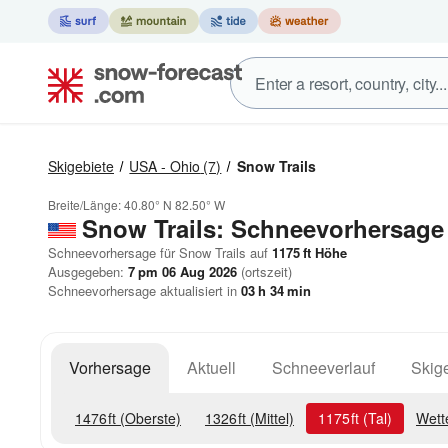
Skigebiete
USA - Ohio
(7)
Snow Trails
Breite/Länge:
40.80° N
82.50° W
Snow Trails: Schneevorhersage
Schneevorhersage für Snow Trails auf
1175
ft
Höhe
Ausgegeben:
7 pm 06 Aug 2026
(ortszeit)
Schneevorhersage aktualisiert in
03
h
34
min
Vorhersage
Aktuell
Schneeverlauf
Skige
1476
ft
(Oberste)
1326
ft
(Mittel)
1175
ft
(Tal)
Wett