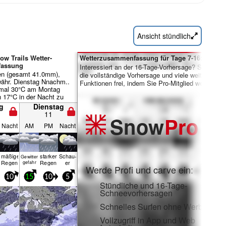
Ansicht stündlich
ow Trails Wetter-
Wetterzusammenfassung für Tage 7-16:
assung
Interessiert an der 16-Tage-Vorhersage? Schalten 
en (gesamt 41.0mm),
die vollständige Vorhersage und viele weitere
währ. Dienstag Nnachm..
Funktionen frei, indem Sie Pro-Mitglied werden.
mal 30°C am Montag
 17°C in der Nacht zu
er Wind bleibt meist
g
Dienstag
11
Snow
Pro
Nacht
AM
PM
Nacht
mäßiger
starker
Schau­
Gewitter
Regen
Regen
er
gefahr
Werde Profi und carve ein:
10
15
10
5
Stündliche und 16-Tage-
Schneevorhersagen
Schnelles Surfen ohne Werbung
Vollzugriff in App und Web