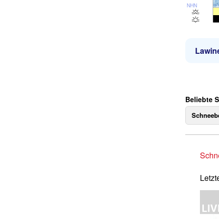
NHN
Lawin
Beliebte 
Schneebe
Schne
Letzt