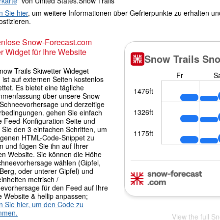
rkarte
" von United States.Snow Trails
n Sie hier
, um weitere Informationen über Gefrierpunkte zu erhalten u
stizieren.
enlose Snow-Forecast.com
r Widget für Ihre Website
now Trails Skiwetter Wideget
 ist auf externen Seiten kostenlos
ttet. Es bietet eine tägliche
menfassung über unsere Snow
s Schneevorhersage und derzeitige
rbedingungen. gehen Sie einfach
e Feed-Konfiguration Seite und
 Sie den 3 einfachen Schritten, um
igenen HTML-Code-Snippet zu
 und fügen Sie ihn auf Ihrer
en Website. Sie können die Höhe
chneevorhersage wählen (Gipfel,
 Berg, oder unterer Gipfel) und
inheiten metrisch /
evorhersage für den Feed auf Ihre
e Website & hellip anpassen;
en Sie hier, um den Code zu
mmen.
View the full S