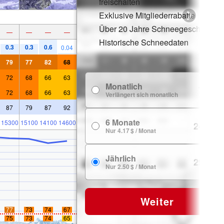
freischalten
Exklusive Mitgliederrabatte
Über 20 Jahre Schneegeschichte
—
—
—
—
Historische Schneedaten
0.3
0.3
0.6
0.04
79
77
82
68
72
68
66
63
Monatlich
7.99 $
72
68
66
63
Verlängert sich monatlich
87
79
87
92
6 Monate
15300
15100
14100
14600
24.99 $
Nur 4.17 $ / Monat
Jährlich
29.99 $
Nur 2.50 $ / Monat
Weiter
77
73
74
67
75
73
74
65