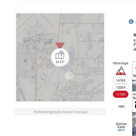
N
s
F
d
Höhenlage
N
1476
ft
1326
ft
m
1175
ft
R
mph
Partnerangebote Snow-Forecast
Schnee
Karte
Mehr