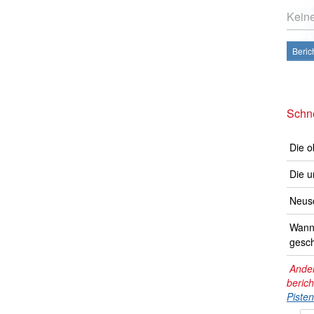
Kein
Beric
Schne
Die o
Die u
Neusc
Wann 
gesch
Ander
beric
Piste