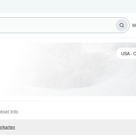
W
biet Info
erkarten