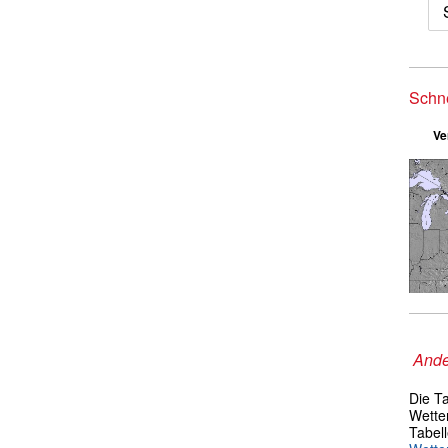
Schn
Ve
Ande
Die T
Wetter
Tabel