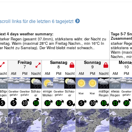
scroll links für die letzten 6 tage
jetzt
ext 4 days weather summary:
Tage 5-7 Sn
Zusammenf
tarker Regen (gesamt 37.0mm), stärkstens währ. der Nacht zu
reitag. Warm (maximal 28°C am Freitag Nachm., min 16°C In
starker Reg
er Nacht zu Samstag). Der Wind bleibt meist schwach..
stärkstens 
Warm (maxi
Nachm., min
Dienstag). D
Freitag
Samstag
Sonntag
Monta
schwach..
7
8
9
10
acht
AM
PM
Nacht
AM
PM
Nacht
AM
PM
Nacht
AM
PM
äßiger
Schau­
einige
Schau­
mäßiger
etwas
Gewitter
Gewitter
Gewitter
Gewitter
klar
klar
egen
er
Wolken
er
Regen
Regen
gefahr
gefahr
gefahr
gefahr
5
5
10
10
10
10
5
5
10
10
15
20