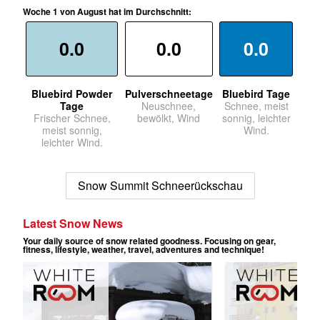
Woche 1 von August hat im Durchschnitt:
0.0
0.0
0.0
Bluebird Powder
Pulverschneetage
Bluebird Tage
Tage
Neuschnee,
Schnee, meist
Frischer Schnee,
bewölkt, Wind
sonnig, leichter
meist sonnig,
Wind.
leichter Wind.
Snow Summit Schneerückschau