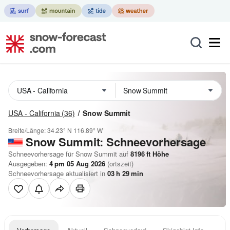
USA - California
(36)
Snow Summit
Breite/Länge:
34.23° N
116.89° W
Snow Summit: Schneevorhersage
Schneevorhersage für Snow Summit auf
8196
ft
Höhe
Ausgegeben:
4 pm 05 Aug 2026
(ortszeit)
Schneevorhersage aktualisiert in
03
h
29
min