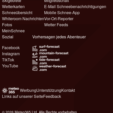
Skigebiete
Mitgliedschaft
Wetterkarten
E-Mail Schneebenachrichtigungen
Schneeübersicht
Mobile Schnee-App
Whiteroom Nachrichten
Vor-Ort-Reporter
Fotos
Wetter Feeds
MeinSchnee
Sozial
Vorhersagen jedes Abenteuer
Facebook
Instagram
TikTok
YouTube
Werbung
Unterstützung
Kontakt
Links auf unserer Seite
Feedback
© 2026 Meteo365 Ltd. Alle Rechte vorbehalten
8