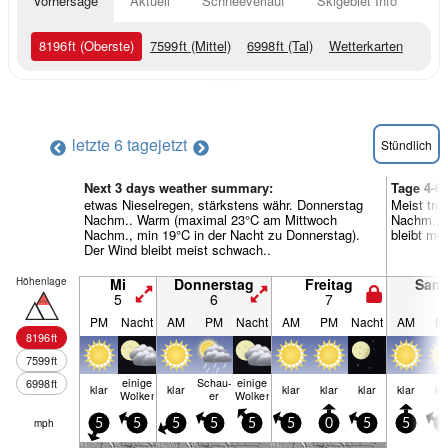
Vorhersage
Aktuell
Schneeverlauf
Skigebiet Info
8196
ft
(Oberste)
7599
ft
(Mittel)
6998
ft
(Tal)
Wetterkarten
letzte 6 tage
jetzt
Stündlich
Next 3 days weather summary:
Tage 4-
etwas Nieselregen, stärkstens währ. Donnerstag
Meist tr
Nachm.. Warm (maximal 23°C am Mittwoch
Nachm., m
Nachm., min 19°C in der Nacht zu Donnerstag).
bleibt me
Der Wind bleibt meist schwach..
Höhenlage
Mi
Donnerstag
Freitag
Sam
5
6
7
8
PM
Nacht
AM
PM
Nacht
AM
PM
Nacht
AM
P
8196
ft
7599
ft
einige
Schau­
einige
6998
ft
klar
klar
klar
klar
klar
klar
kl
Wolken
er
Wolken
mph
5
5
5
5
5
5
0
5
5
0