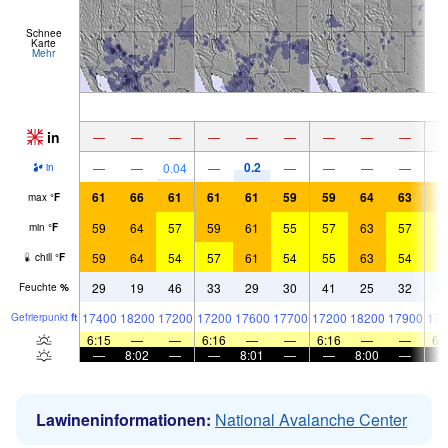
Schnee
Karte
Mehr
in
—
—
—
—
—
—
—
—
—
0.2
—
—
0.04
—
—
—
—
—
in
61
66
61
61
61
59
59
64
63
5
max
°
F
59
64
57
59
61
55
57
63
57
5
min
°
F
59
64
54
57
61
54
55
63
54
5
chill
°
F
29
19
46
33
29
30
41
25
32
4
Feuchte
%
17400
18200
17200
17200
17600
17700
17200
18200
17900
174
Gefrier­punkt
ft
6:15
—
—
6:16
—
—
6:16
—
—
6:
—
8:02
—
—
8:01
—
—
8:00
—
Lawineninformationen:
National Avalanche Center