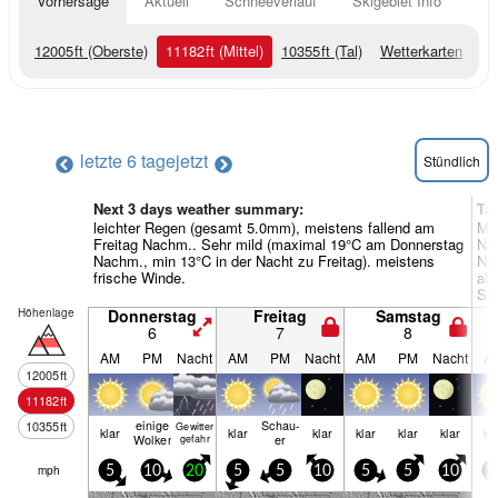
Vorhersage
Aktuell
Schneeverlauf
Skigebiet Info
12005
ft
(Oberste)
11182
ft
(Mittel)
10355
ft
(Tal)
Wetterkarten
letzte 6 tage
jetzt
Stündlich
Next 3 days weather summary:
Ta
leichter Regen (gesamt 5.0mm), meistens fallend am
Mäß
Freitag Nachm.. Sehr mild (maximal 19°C am Donnerstag
Nac
Nachm., min 13°C in der Nacht zu Freitag). meistens
Nac
frische Winde.
ab
Son
Höhenlage
Donnerstag
Freitag
Samstag
6
7
8
AM
PM
Nacht
AM
PM
Nacht
AM
PM
Nacht
A
12005
ft
11182
ft
einige
Schau­
10355
ft
Gewitter
klar
klar
klar
klar
klar
klar
kl
Wolken
er
gefahr
mph
5
10
20
5
5
10
5
5
10
1