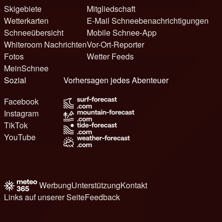
Skigebiete
Mitgliedschaft
Wetterkarten
E-Mail Schneebenachrichtigungen
Schneeübersicht
Mobile Schnee-App
Whiteroom Nachrichten
Vor-Ort-Reporter
Fotos
Wetter Feeds
MeinSchnee
Sozial
Vorhersagen jedes Abenteuer
Facebook
Instagram
TikTok
YouTube
Werbung
Unterstützung
Kontakt
Links auf unserer Seite
Feedback