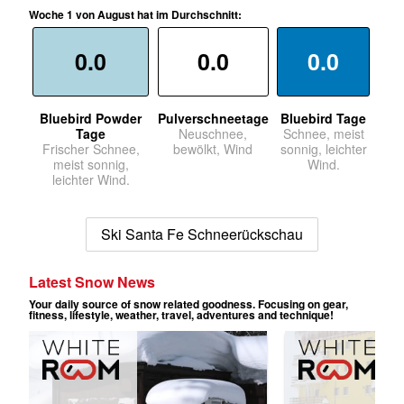
Woche 1 von August hat im Durchschnitt:
0.0
0.0
0.0
Bluebird Powder
Pulverschneetage
Bluebird Tage
Tage
Neuschnee,
Schnee, meist
Frischer Schnee,
bewölkt, Wind
sonnig, leichter
meist sonnig,
Wind.
leichter Wind.
Ski Santa Fe Schneerückschau