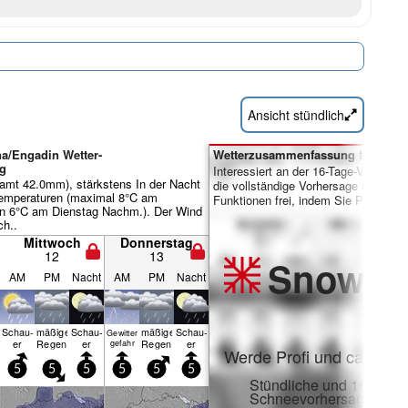
Ansicht stündlich
na/Engadin Wetter-
Wetterzusammenfassung für Tage 
g
Interessiert an der 16-Tage-Vorhersa
amt 42.0mm), stärkstens In der Nacht
die vollständige Vorhersage und viele
 Temperaturen (maximal 8°C am
Funktionen frei, indem Sie Pro-Mitgl
in 6°C am Dienstag Nachm.). Der Wind
ch..
Mittwoch
Donnerstag
12
13
Snow
Pr
AM
PM
Nacht
AM
PM
Nacht
Schau­
mäßiger
Schau­
mäßiger
Schau­
Gewitter
er
Regen
er
Regen
er
gefahr
Werde Profi und carve ei
5
5
5
5
5
5
Stündliche und 16-Tage-
Schneevorhersagen