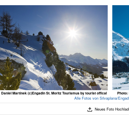
 Daniel Martinek (c)Engadin St. Moritz Tourismus by tourist offical
Photo: 
Alle Fotos von Silvaplana/Engad
Neues Foto Hochlad