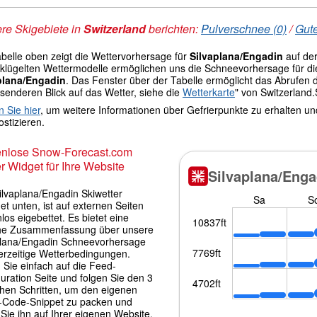
re Skigebiete in
Switzerland
berichten:
Pulverschnee (0)
/
Gute
abelle oben zeigt die Wettervorhersage für
Silvaplana/Engadin
auf de
lügelten Wettermodelle ermöglichen uns die Schneevorhersage für die G
plana/Engadin
. Das Fenster über der Tabelle ermöglicht das Abrufen
senderen Blick auf das Wetter, siehe die
Wetterkarte
" von Switzerland
n Sie hier
, um weitere Informationen über Gefrierpunkte zu erhalten u
stizieren.
enlose Snow-Forecast.com
r Widget für Ihre Website
ilvaplana/Engadin Skiwetter
t unten, ist auf externen Seiten
los eigebettet. Es bietet eine
che Zusammenfassung über unsere
plana/Engadin Schneevorhersage
erzeitige Wetterbedingungen.
 Sie einfach auf die Feed-
uration Seite und folgen Sie den 3
chen Schritten, um den eigenen
Code-Snippet zu packen und
Sie ihn auf Ihrer eigenen Website.