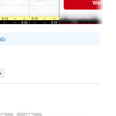
Weiter
6:13
—
—
6:15
—
—
—
—
8:36
—
—
8:34
WS)
e