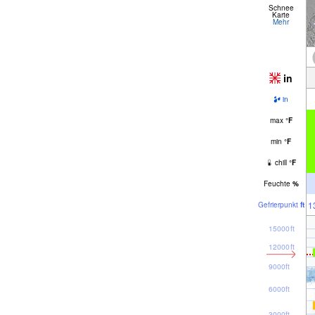
Schnee
Karte
Mehr
in
in
max
°
F
min
°
F
chill
°
F
Feuchte
%
1
Gefrier­punkt
ft
15000ft
12000ft
9000ft
6000ft
3000ft