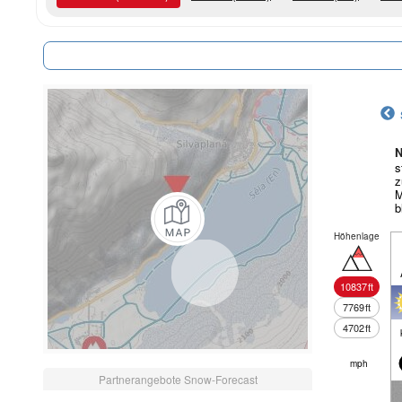
N
s
z
M
b
Höhenlage
10837
ft
7769
ft
4702
ft
mph
Partnerangebote Snow-Forecast