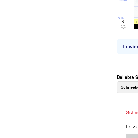
NHN
Lawin
Beliebte 
Schneebe
Schne
Letzt