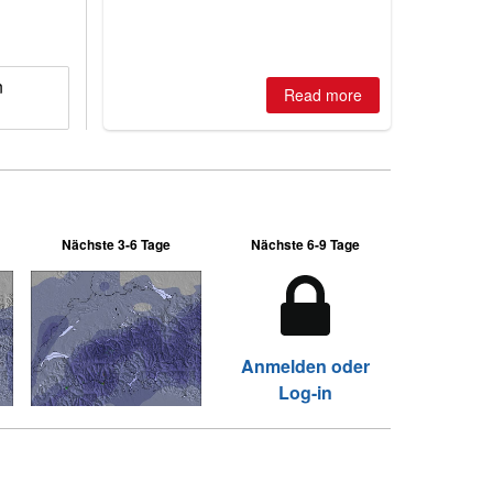
huge snowfalls, New Zealand posts
best conditions of season so far,
Australian areas open most terrain of
2026, northern hemisphere down to
two outdoor areas still open.
n
Read more
Nächste 3-6 Tage
Nächste 6-9 Tage
Anmelden oder
Log-in