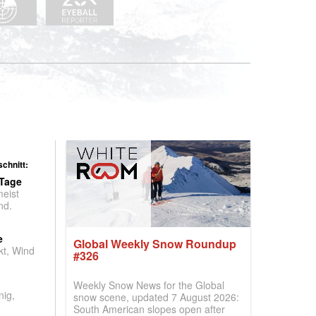
chnitt:
 Tage
meist
nd.
e
Global Weekly Snow Roundup
t, Wind
#326
Weekly Snow News for the Global
nig,
snow scene, updated 7 August 2026:
South American slopes open after