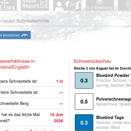
e neuen Schneeberichte
ht einreichen
everhältnisse in
Schneerückschau
plana/Engadin
Woche 2 von August hat im Durchs
Bluebird Powder
0.3
Frischer Schnee, 
bere Schneetiefe ist:
1
in
sonnig, leichter Wi
ntere Schneetiefe ist:
—
Pulverschneetag
0.5
hneetiefe Berg
—
Neuschnee, bewölk
hat es das letzte Mal
10 Jun
Bluebird Tage
neit?
2026
0.3
Schnee, meist son
leichter Wind.