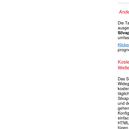
Ande
Die T
ausgek
Silva
umfas
Klicke
progno
Kost
Wette
Das S
Widege
kosten
tägli
Silva
und d
gehen
Konfig
einfa
HTML-
fügen 