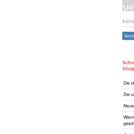
Kein
Beric
Schne
Silva
Die o
Die u
Neusc
Wann 
gesch