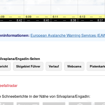
6:09
—
—
6:09
—
—
6:11
—
—
6:13
—
—
—
—
8:42
—
—
8:40
—
—
8:38
—
—
8:37
eninformationen:
European Avalanche Warning Services (EA
Silvaplana/Engadin-Seiten
richt
Skigebiet Führer
Verlauf
Webcams
Pistenkart
efallradar
e Schneeberichte in der Nähe von Silvaplana/Engadin: