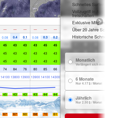
Schnelles Surfen ohne
Vollzugriff in App und 
freischalten
Exklusive Mitgliederraba
Über 20 Jahre Schneege
—
—
—
—
—
—
Historische Schneedate
0.4
0.1
0.3
0.2
0.08
0.08
45
43
43
43
45
45
45
43
43
43
43
43
Monatlich
45
43
43
43
43
43
Verlängert sich monatlich
74
84
76
80
85
66
14100
13800
13900
13900
14100
14300
6 Monate
Nur 4.17 $ / Monat
45
43
43
43
44
44
Jährlich
Nur 2.50 $ / Monat
67
67
60
68
70
61