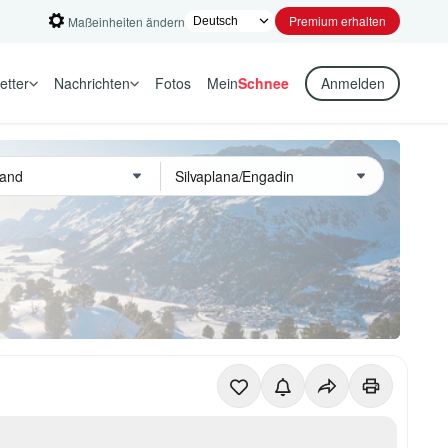
Premium erhalten
Maßeinheiten ändern
etter
Nachrichten
Fotos
Mein
Schnee
Anmelden