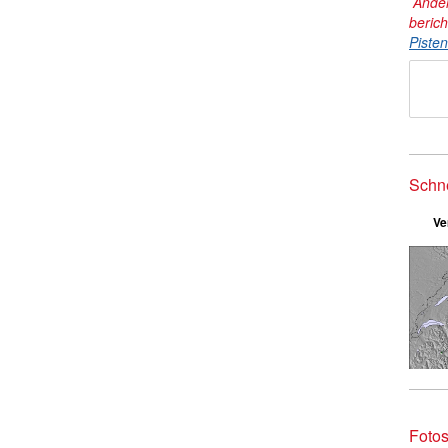
Ander
beric
Piste
Schn
Ve
Fotos