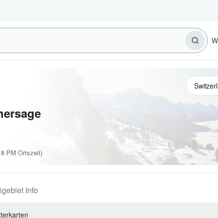
W
hersage
 8 PM Ortszeit)
igebiet Info
terkarten