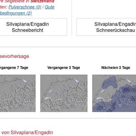
e Skigebiete in
Switzerland
hten:
Pulverschnee (0)
/
Gute
nbedingungen (2)
Silvaplana/Engadin
Silvaplana/Engadi
Schneebericht
Schneerückschau
eevorhersage
rgangene 7 Tage
Vergangene 3 Tage
Nächsten 3 Tage
 von Silvaplana/Engadin