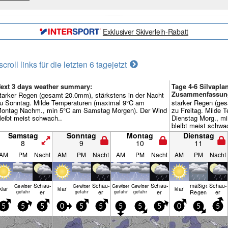
Exklusiver Skiverleih-Rabatt
scroll links für die letzten 6 tage
jetzt
ext 3 days weather summary:
Tage 4-6 Silvapla
Zusammenfassun
tarker Regen (gesamt 20.0mm), stärkstens in der Nacht
u Sonntag. Milde Temperaturen (maximal 9°C am
starker Regen (ges
ontag Nachm., min 5°C am Samstag Morgen). Der Wind
zu Freitag. Milde
leibt meist schwach..
Dienstag Morg., m
bleibt meist schwa
Samstag
Sonntag
Montag
Dienstag
8
9
10
11
AM
PM
Nacht
AM
PM
Nacht
AM
PM
Nacht
AM
PM
Nacht
Schau­
Schau­
Schau­
mäßiger
Schau­
Gewitter
Gewitter
Gewitter
Gewitter
klar
klar
klar
er
er
er
Regen
er
gefahr
gefahr
gefahr
gefahr
5
5
5
0
5
5
5
5
5
0
5
5