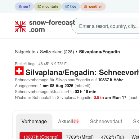
Skigebiete
Switzerland
(228)
Silvaplana/Engadin
Breite/Länge:
46.45° N
9.78° E
Silvaplana/Engadin: Schneevor
Schneevorhersage für Silvaplana/Engadin auf
10837
ft
Höhe
Ausgegeben:
1 am 08 Aug 2026
(ortszeit)
Schneevorhersage aktualisiert in
03
h
18
min
Nächster Schneefall in Silvaplana/Engadin:
0.9
in
am Mon 17
(nach
Vorhersage
Aktuell
Schneeverlauf
Sk
10837
ft
(Oberste)
7769
ft
(Mittel)
4702
ft
(Tal)
Wet