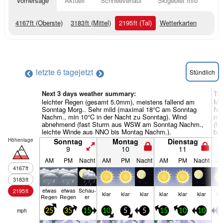
Vorhersage
Aktuell
Schneeverlauf
Skigebiet Info
4167
ft
(Oberste)
3183
ft
(Mittel)
2195
ft
(Tal)
Wetterkarten
letzte 6 tage
jetzt
Stündlich
Next 3 days weather summary:
Ta
leichter Regen (gesamt 5.0mm), meistens fallend am
Mäß
Sonntag Morg.. Sehr mild (maximal 18°C am Sonntag
Na
Nachm., min 10°C in der Nacht zu Sonntag). Wind
min
abnehmend (fast Sturm aus WSW am Sonntag Nachm.,
(fr
leichte Winde aus NNO bis Montag Nachm.).
bis
Höhenlage
Sonntag
Montag
Dienstag
9
10
11
AM
PM
Nacht
AM
PM
Nacht
AM
PM
Nacht
A
4167
ft
3183
ft
etwas
etwas
Schau­
2195
ft
klar
klar
klar
klar
klar
klar
kl
Regen
Regen
er
mph
25
35
15
10
5
5
15
10
10
2