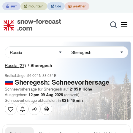
Russia
(27)
Sheregesh
Breite/Länge:
56.00° N
88.03° E
Sheregesh: Schneevorhersage
Schneevorhersage für Sheregesh auf
2195
ft
Höhe
Ausgegeben:
12 pm 09 Aug 2026
(ortszeit)
Schneevorhersage aktualisiert in
02
h
46
min