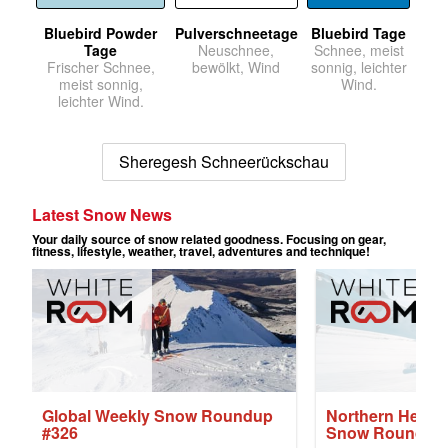
Bluebird Powder
Pulverschneetage
Bluebird Tage
Tage
Neuschnee,
Schnee, meist
Frischer Schnee,
bewölkt, Wind
sonnig, leichter
meist sonnig,
Wind.
leichter Wind.
Sheregesh Schneerückschau