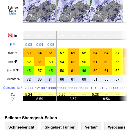
Schnee
Karte
Mehr
in
—
—
—
—
—
—
—
—
—
0.08
0.04
0.08
—
—
—
—
—
—
in
59
64
61
57
61
52
64
64
57
6
max
°
F
52
61
50
54
61
50
61
63
55
6
min
°
F
45
57
45
50
61
46
59
61
52
6
chill
°
F
72
65
84
66
61
69
51
55
57
3
Feuchte
%
9800
12100
10300
11200
11500
12500
13100
13900
14100
139
Gefrier­punkt
ft
5:24
—
—
5:26
—
—
5:28
—
—
5:
—
8:59
—
—
8:57
—
—
8:54
—
Beliebte Sheregesh-Seiten
Schneebericht
Skigebiet Führer
Verlauf
Webcams