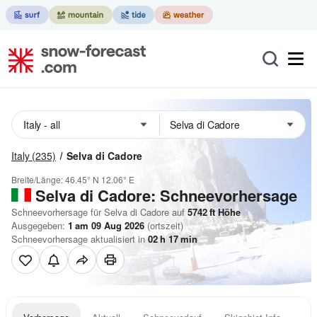
Italy
(235)
Selva di Cadore
Breite/Länge:
46.45° N
12.06° E
Selva di Cadore: Schneevorhersage
Schneevorhersage für Selva di Cadore auf
5742
ft
Höhe
Ausgegeben:
1 am 09 Aug 2026
(ortszeit)
Schneevorhersage aktualisiert in
02
h
17
min