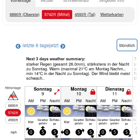
Vorhersage
Aktuell
Schneeverlauf
Skigebiet Info
6890
ft
(Oberste)
5742
ft
(Mittel)
4593
ft
(Tal)
Wetterkarten
letzte 6 tage
jetzt
Stündlich
Next 3 days weather summary:
Ta
starker Regen (gesamt 26.0mm), stärkstens in der Nacht
sta
zu Sonntag. Warm (maximal 21°C am Montag Nachm.,
zu
min 14°C in der Nacht zu Sonntag). Der Wind bleibt meist
Nac
schwach..
ble
Höhenlage
Sonntag
Montag
Dienstag
9
10
11
AM
PM
Nacht
AM
PM
Nacht
AM
PM
Nacht
A
6890
ft
5742
ft
Schau­
Schau­
Schau­
4593
ft
Gewitter
Gewitter
Gewitter
Gewitter
Gewi
klar
klar
er
er
er
gefahr
gefahr
gefahr
gefahr
gef
mph
0
5
5
0
5
5
0
5
5
5