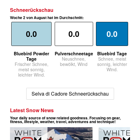
Schneerückschau
Woche 2 von August hat im Durchschnitt:
0.0
0.0
0.0
Bluebird Powder
Pulverschneetage
Bluebird Tage
Tage
Neuschnee,
Schnee, meist
Frischer Schnee,
bewölkt, Wind
sonnig, leichter
meist sonnig,
Wind.
leichter Wind.
Selva di Cadore Schneerückschau