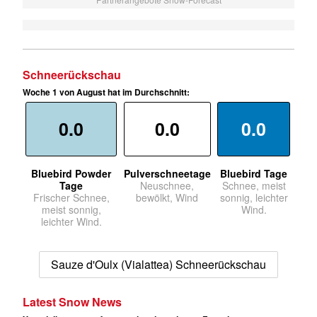
Schneerückschau
Woche 1 von August hat im Durchschnitt:
0.0
0.0
0.0
Bluebird Powder
Pulverschneetage
Bluebird Tage
Tage
Neuschnee,
Schnee, meist
Frischer Schnee,
bewölkt, Wind
sonnig, leichter
meist sonnig,
Wind.
leichter Wind.
Sauze d'Oulx (Vialattea) Schneerückschau