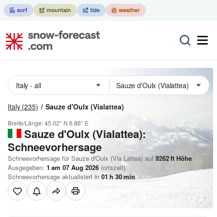
Italy
(235)
Sauze d'Oulx (Vialattea)
Breite/Länge:
45.02° N
6.86° E
Sauze d'Oulx (Vialattea):
Schneevorhersage
Schneevorhersage für Sauze d'Oulx (Via Lattea) auf
9262
ft
Höhe
Ausgegeben:
1 am 07 Aug 2026
(ortszeit)
Schneevorhersage aktualisiert in
01
h
30
min