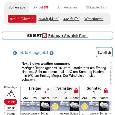
Vorhersage
Aktuell
Schneeverlauf
Skigebiet Info
9262
ft
(Oberste)
6844
ft
(Mittel)
4429
ft
(Tal)
Wetterkarten
Exklusiver Skiverleih-Rabatt
letzte 6 tage
jetzt
Stündlich
Next 3 days weather summary:
Tag
Zu
Mäßiger Regen (gesamt 16.0mm), stärkstens am Freitag
Nachm.. Sehr mild (maximal 13°C am Samstag Nachm.,
Mäß
min 9°C am Freitag Morg.). Der Wind bleibt meist
Na
schwach..
Nac
ble
Höhenlage
Freitag
Samstag
Sonntag
7
8
9
AM
PM
Nacht
AM
PM
Nacht
AM
PM
Nacht
A
9262
ft
6844
ft
Schau­
Schau­
Schau­
ein
4429
ft
Gewitter
Gewitter
Gewitter
Gewitter
klar
klar