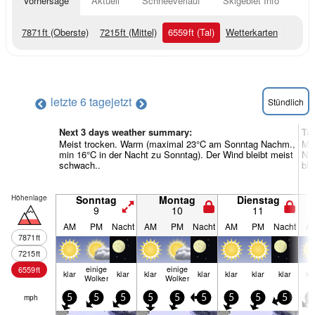
Vorhersage
Aktuell
Schneeverlauf
Skigebiet Info
7871
ft
(Oberste)
7215
ft
(Mittel)
6559
ft
(Tal)
Wetterkarten
letzte 6 tage
jetzt
Stündlich
Next 3 days weather summary:
Ta
Meist trocken. Warm (maximal 23°C am Sonntag Nachm.,
Me
min 16°C in der Nacht zu Sonntag). Der Wind bleibt meist
Nac
schwach..
ble
Höhenlage
Sonntag
Montag
Dienstag
9
10
11
AM
PM
Nacht
AM
PM
Nacht
AM
PM
Nacht
A
7871
ft
7215
ft
einige
einige
6559
ft
klar
klar
klar
klar
klar
klar
klar
kl
Wolken
Wolken
mph
5
5
5
5
5
5
5
5
5
5