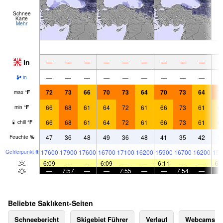
Schnee
Karte
Mehr
in
—
—
—
—
—
—
—
—
—
—
—
—
—
—
—
—
—
—
in
72
73
66
70
73
64
70
73
64
7
max
°
F
66
68
61
64
72
61
66
73
61
6
min
°
F
66
68
61
64
72
61
66
73
61
6
chill
°
F
47
36
48
49
36
48
41
35
42
3
Feuchte
%
17600
17900
17600
16700
17100
16200
15900
16700
16200
157
Gefrier­punkt
ft
6:09
—
—
6:09
—
—
6:11
—
—
6:
—
7:57
—
—
7:55
—
—
7:54
—
Beliebte Saklıkent-Seiten
Schneebericht
Skigebiet Führer
Verlauf
Webcams