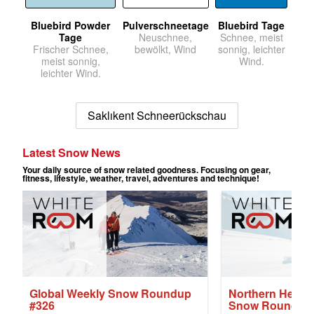
Bluebird Powder
Pulverschneetage
Bluebird Tage
Tage
Neuschnee,
Schnee, meist
Frischer Schnee,
bewölkt, Wind
sonnig, leichter
meist sonnig,
Wind.
leichter Wind.
Saklıkent Schneerückschau