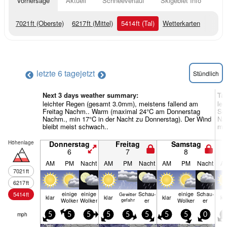
Vorhersage
Aktuell
Schneeverlauf
Skigebiet Info
7021
ft
(Oberste)
6217
ft
(Mittel)
5414
ft
(Tal)
Wetterkarten
letzte 6 tage
jetzt
Stündlich
Next 3 days weather summary:
Ta
leichter Regen (gesamt 3.0mm), meistens fallend am
lei
Freitag Nachm.. Warm (maximal 24°C am Donnerstag
So
Nachm., min 17°C in der Nacht zu Donnerstag). Der Wind
Nac
bleibt meist schwach..
mei
Höhenlage
Donnerstag
Freitag
Samstag
6
7
8
AM
PM
Nacht
AM
PM
Nacht
AM
PM
Nacht
A
7021
ft
6217
ft
einige
einige
Schau­
einige
Schau­
5414
ft
Gewitter
klar
klar
klar
kl
Wolken
Wolken
er
Wolken
er
gefahr
mph
5
5
5
5
5
5
5
5
0
5