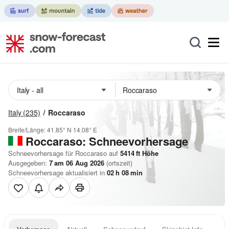
Italy
(235)
Roccaraso
Breite/Länge:
41.85° N
14.08° E
Roccaraso: Schneevorhersage
Schneevorhersage für Roccaraso auf
5414
ft
Höhe
Ausgegeben:
7 am 06 Aug 2026
(ortszeit)
Schneevorhersage aktualisiert in
02
h
08
min