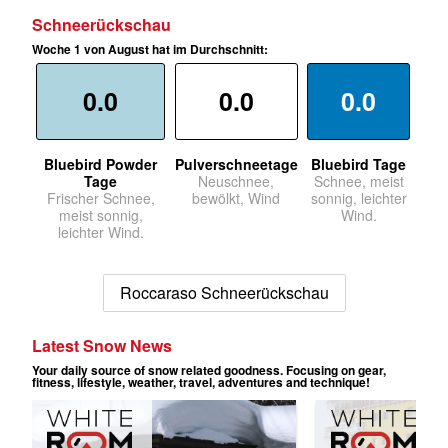
Schneerückschau
Woche 1 von August hat im Durchschnitt:
0.0
0.0
0.0
Bluebird Powder
Pulverschneetage
Bluebird Tage
Tage
Neuschnee,
Schnee, meist
Frischer Schnee,
bewölkt, Wind
sonnig, leichter
meist sonnig,
Wind.
leichter Wind.
Roccaraso Schneerückschau