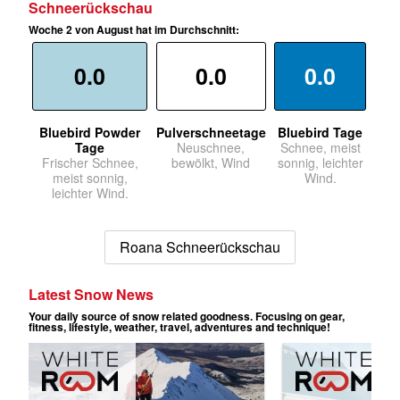
Schneerückschau
Woche 2 von August hat im Durchschnitt:
0.0
0.0
0.0
Bluebird Powder
Pulverschneetage
Bluebird Tage
Tage
Neuschnee,
Schnee, meist
Frischer Schnee,
bewölkt, Wind
sonnig, leichter
meist sonnig,
Wind.
leichter Wind.
Roana Schneerückschau