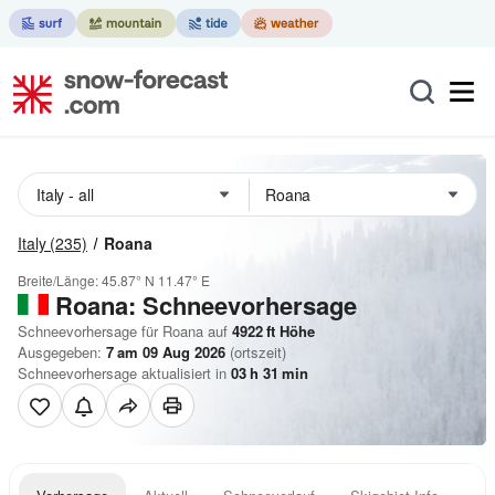
Italy
(235)
Roana
Breite/Länge:
45.87° N
11.47° E
Roana: Schneevorhersage
Schneevorhersage für Roana auf
4922
ft
Höhe
Ausgegeben:
7 am 09 Aug 2026
(ortszeit)
Schneevorhersage aktualisiert in
03
h
31
min