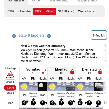
Vorhersage
Aktuell
Schneeverlauf
Skigebiet Info
6562
ft
(Oberste)
4922
ft
(Mittel)
3281
ft
(Tal)
Wetterkarten
letzte 6 tage
jetzt
Stündlich
Next 3 days weather summary:
Ta
Mäßiger Regen (gesamt 15.0mm), stärkstens in der
lei
Nacht zu Dienstag. Warm (maximal 23°C am Montag
Mi
Nachm., min 17°C am Sonntag Morg.). Der Wind bleibt
Nac
meist schwach..
mei
Höhenlage
Sonntag
Montag
Dienstag
9
10
11
AM
PM
Nacht
AM
PM
Nacht
AM
PM
Nacht
A
6562
ft
4922
ft
Schau­
Sch
3281
ft
Gewitter
Gewitter
Gewitter
Gewitter
klar
klar
klar
klar
er
e
gefahr
gefahr
gefahr
gefahr
mph
5
5
5
5
5
0
0
5
5
0