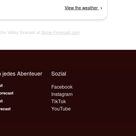
icho Valley forecast at
Snow-Forecast.com
 jedes Abenteuer
Sozial
Facebook
Instagram
TikTok
YouTube