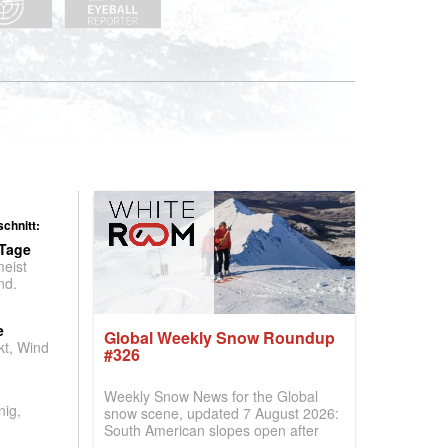
chnitt:
 Tage
meist
nd.
e
Global Weekly Snow Roundup
t, Wind
#326
Weekly Snow News for the Global
nig,
snow scene, updated 7 August 2026:
South American slopes open after
huge snowfalls, New Zealand posts