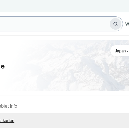
W
ge
biet Info
erkarten