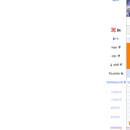
in
in
max
°
F
min
°
F
chill
°
F
Feuchte
%
1
Gefrier­punkt
ft
15000ft
12000ft
9000ft
6000ft
3000ft