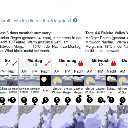
scroll links für die letzten 6 tage
jetzt
ext 3 days weather summary:
Tage 4-6 Raicho Valley
tarker Regen (gesamt 34.0mm), stärkstens In der
Mäßiger Regen (gesamt 1
acht zu Freitag. Warm (maximal 24°C am
Mittwoch Nachm.. Warm 
ittwoch Morg., min 15°C in der Nacht zu Montag).
Morg., min 18°C in der N
er Wind bleibt meist schwach..
bleibt meist schwach..
So
Montag
Dienstag
Mittwoch
Do
9
10
11
12
PM
Nacht
AM
PM
Nacht
AM
PM
Nacht
AM
PM
Nacht
AM
äßiger
einige
etwas
starker
einige
Schau­
einige
Gewitter
Gewitter
Gewitter
Gewitter
klar
egen
Wolken
Regen
Regen
Wolken
er
Wolke
gefahr
gefahr
gefahr
gefahr
5
5
5
5
5
5
5
5
5
0
5
0