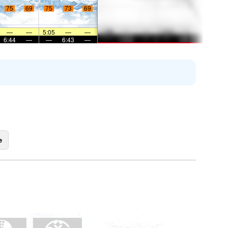
75
69
75
73
69
—
—
5:05
—
—
6:44
—
—
6:43
—
e