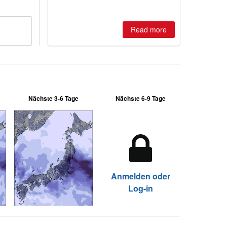
best conditions of season so far,
Australian areas open most terrain of
2026, northern hemisphere down to
Read more
two outdoor areas still open.
Nächste 3-6 Tage
Nächste 6-9 Tage
Anmelden oder
Log-in