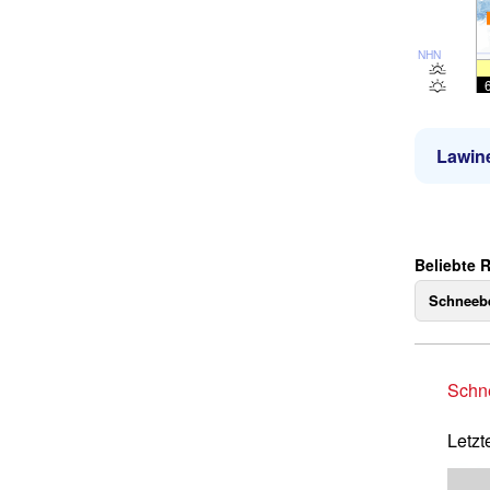
NHN
Lawin
Beliebte R
Schneebe
Schne
Letzt