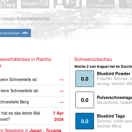
e neuen Schneeberichte
ht einreichen
everhältnisse in Raicho
Schneerückschau
y
Woche 2 von August hat im Durchs
Bluebird Powder
0.0
Frischer Schnee, 
bere Schneetiefe ist:
—
sonnig, leichter Wi
ntere Schneetiefe ist:
—
Pulverschneetag
0.0
hneetiefe Berg
—
Neuschnee, bewölk
hat es das letzte Mal
7 Apr
Bluebird Tage
neit?
2026
0.0
Schnee, meist son
leichter Wind.
e Skigebiete in
Japan - Toyama