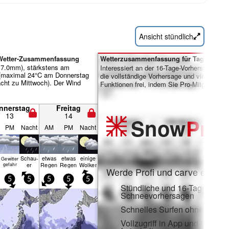
Ansicht stündlich
 Wetter-Zusammenfassung
Wetterzusammenfassung für Tage 7-16:
7.0mm), stärkstens am
Interessiert an der 16-Tage-Vorhersage? Sc
(maximal 24°C am Donnerstag
die vollständige Vorhersage und viele weite
acht zu Mittwoch). Der Wind
Funktionen frei, indem Sie Pro-Mitglied wer
nnerstag
Freitag
13
14
Snow
Pro
PM
Nacht
AM
PM
Nacht
Schau­
etwas
etwas
einige
Gewitter
n
er
Regen
Regen
Wolken
gefahr
Werde Profi und carve ein:
5
5
5
5
5
Stündliche und 16-Tage-
Schneevorhersagen
Schnelles Surfen ohne Werb
Vollzugriff in App und Web