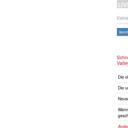
Kein
Beric
Schne
Valle
Die o
Die u
Neusc
Wann 
gesch
Ander