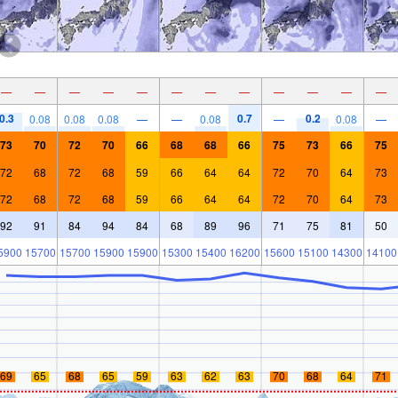
—
—
—
—
—
—
—
—
—
—
—
—
0.3
0.7
0.2
0.08
0.08
0.08
—
—
0.08
—
0.08
—
73
70
72
70
66
68
68
66
75
73
66
75
72
68
72
68
59
66
64
64
72
70
64
73
72
68
72
68
59
66
64
64
72
70
64
73
92
91
84
94
84
68
89
96
71
75
81
50
5900
15700
15700
15900
15900
15300
15400
16200
15600
15100
14300
14100
69
65
68
65
59
63
62
63
70
68
64
71