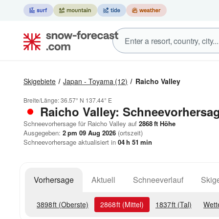
Skigebiete
Japan - Toyama
(12)
Raicho Valley
Breite/Länge:
36.57° N
137.44° E
Raicho Valley: Schneevorhersa
Schneevorhersage für Raicho Valley auf
2868
ft
Höhe
Ausgegeben:
2 pm 09 Aug 2026
(ortszeit)
Schneevorhersage aktualisiert in
04
h
51
min
Vorhersage
Aktuell
Schneeverlauf
Skige
3898
ft
(Oberste)
2868
ft
(Mittel)
1837
ft
(Tal)
Wett