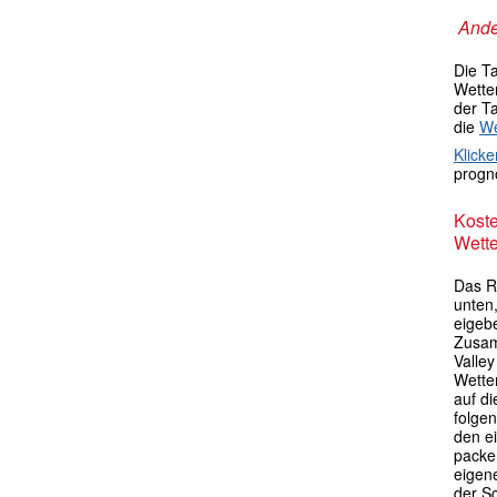
Ande
Die T
Wetter
der T
die
We
Klicke
progno
Kost
Wette
Das R
unten,
eigebe
Zusam
Valle
Wette
auf di
folgen
den e
packen
eigen
der S