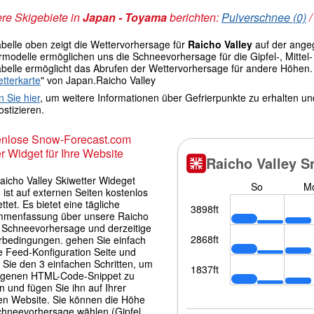
re Skigebiete in
Japan - Toyama
berichten:
Pulverschnee (0)
abelle oben zeigt die Wettervorhersage für
Raicho Valley
auf der ang
modelle ermöglichen uns die Schneevorhersage für die Gipfel-, Mittel- 
abelle ermöglicht das Abrufen der Wettervorhersage für andere Höhen.
tterkarte
" von Japan.Raicho Valley
n Sie hier
, um weitere Informationen über Gefrierpunkte zu erhalten u
stizieren.
enlose Snow-Forecast.com
r Widget für Ihre Website
aicho Valley Skiwetter Wideget
 ist auf externen Seiten kostenlos
ttet. Es bietet eine tägliche
menfassung über unsere Raicho
y Schneevorhersage und derzeitige
rbedingungen. gehen Sie einfach
e Feed-Konfiguration Seite und
 Sie den 3 einfachen Schritten, um
igenen HTML-Code-Snippet zu
 und fügen Sie ihn auf Ihrer
en Website. Sie können die Höhe
chneevorhersage wählen (Gipfel,