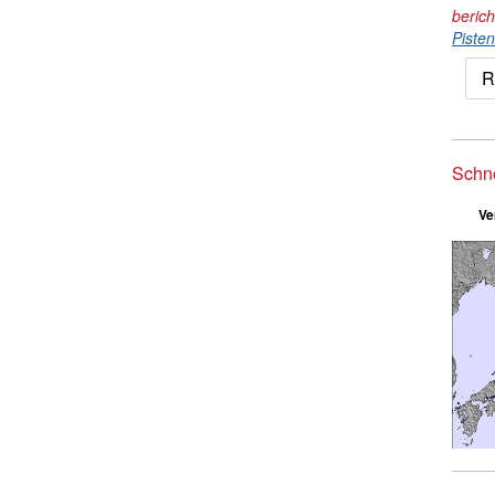
beric
Piste
R
Schn
Ve