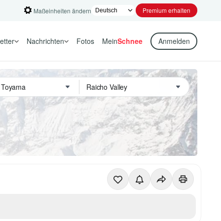
Premium erhalten
Maßeinheiten ändern
etter
Nachrichten
Fotos
Mein
Schnee
Anmelden