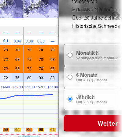
freischalten
Exklusive Mitgliederrabatte
Über 20 Jahre Schneegeschi
Historische Schneedaten
—
—
—
—
—
0.1
0.04
0.08
0.08
—
73
70
73
70
70
Monatlich
7
Verlängert sich monatlich
72
68
72
70
68
72
68
72
70
68
6 Monate
24
72
76
80
93
83
Nur 4.17 $ / Monat
14600
15700
15600
15700
16100
Jährlich
29
Nur 2.50 $ / Monat
Weiter
69
65
69
66
66