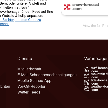
 Berg, oder unterer Gipfel) und
inheiten metrisch /
evorhersage für den Feed auf Ihre
e Website & hellip anpassen;
en Sie hier, um den Code zu
mmen.
View the full Ra
Dienste
Vorhersagen
Mitgliedschaft
E-Mail Schneebenachrichtigungen
Mobile Schnee-App
ichten
Vor-Ort-Reporter
Wetter Feeds