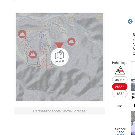
N
s
N
M
D
Höhenlage
3898
ft
2868
ft
m
1837
ft
R
mph
Partnerangebote Snow-Forecast
Schnee
Karte
Mehr