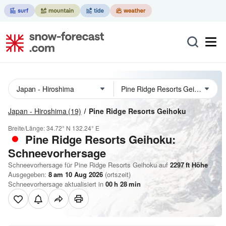
Japan - Hiroshima
(19)
Pine Ridge Resorts Geihoku
Breite/Länge:
34.72° N
132.24° E
Pine Ridge Resorts Geihoku:
Schneevorhersage
Schneevorhersage für Pine Ridge Resorts Geihoku auf
2297
ft
Höhe
Ausgegeben:
8 am 10 Aug 2026
(ortszeit)
Schneevorhersage aktualisiert in
00
h
28
min