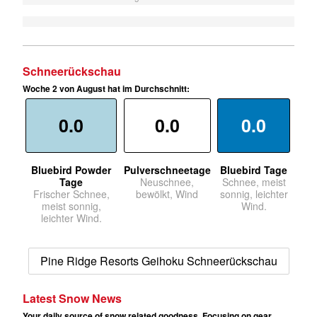
Schneerückschau
Woche 2 von August hat im Durchschnitt:
0.0
0.0
0.0
Bluebird Powder
Pulverschneetage
Bluebird Tage
Tage
Neuschnee,
Schnee, meist
Frischer Schnee,
bewölkt, Wind
sonnig, leichter
meist sonnig,
Wind.
leichter Wind.
Pine Ridge Resorts Geihoku Schneerückschau