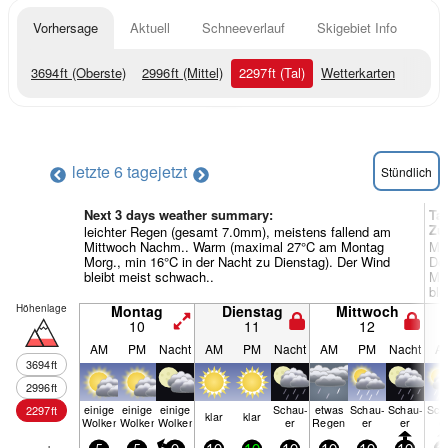
Vorhersage
Aktuell
Schneeverlauf
Skigebiet Info
3694
ft
(Oberste)
2996
ft
(Mittel)
2297
ft
(Tal)
Wetterkarten
letzte 6 tage
jetzt
Stündlich
Next 3 days weather summary:
Ta
Zu
leichter Regen (gesamt 7.0mm), meistens fallend am
Mittwoch Nachm.. Warm (maximal 27°C am Montag
Mä
Morg., min 16°C in der Nacht zu Dienstag). Der Wind
Do
bleibt meist schwach..
Mor
ble
Höhenlage
Montag
Dienstag
Mittwoch
10
11
12
AM
PM
Nacht
AM
PM
Nacht
AM
PM
Nacht
A
3694
ft
2996
ft
einige
einige
einige
Schau­
etwas
Schau­
Schau­
Sch
2297
ft
klar
klar
Wolken
Wolken
Wolken
er
Regen
er
er
e