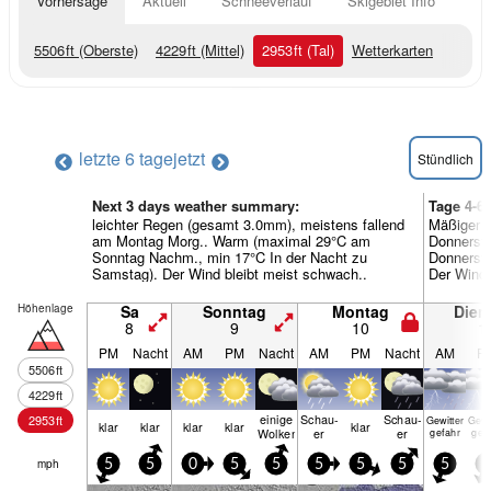
Vorhersage
Aktuell
Schneeverlauf
Skigebiet Info
5506
ft
(Oberste)
4229
ft
(Mittel)
2953
ft
(Tal)
Wetterkarten
letzte 6 tage
jetzt
Stündlich
Next 3 days weather summary:
Tage 4-6
leichter Regen (gesamt 3.0mm), meistens fallend
Mäßiger 
am Montag Morg.. Warm (maximal 29°C am
Donnerst
Sonntag Nachm., min 17°C In der Nacht zu
Donnersta
Samstag). Der Wind bleibt meist schwach..
Der Wind 
Höhenlage
Sa
Sonntag
Montag
Dien
8
9
10
1
PM
Nacht
AM
PM
Nacht
AM
PM
Nacht
AM
P
5506
ft
4229
ft
einige
Schau­
Schau­
2953
ft
Gewitter
Gewi
klar
klar
klar
klar
klar
Wolken
er
er
gefahr
gef
mph
5
5
0
5
5
5
5
5
5
5