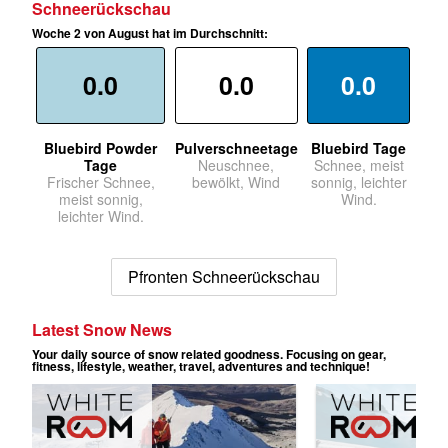
Schneerückschau
Woche 2 von August hat im Durchschnitt:
0.0
0.0
0.0
Bluebird Powder
Pulverschneetage
Bluebird Tage
Tage
Neuschnee,
Schnee, meist
Frischer Schnee,
bewölkt, Wind
sonnig, leichter
meist sonnig,
Wind.
leichter Wind.
Pfronten Schneerückschau