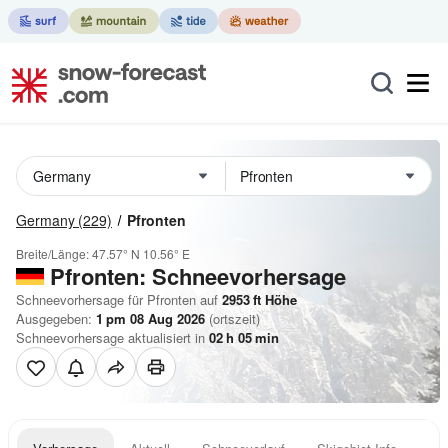
Germany
(229)
Pfronten
Breite/Länge:
47.57° N
10.56° E
Pfronten: Schneevorhersage
Schneevorhersage für Pfronten auf
2953
ft
Höhe
Ausgegeben:
1 pm 08 Aug 2026
(ortszeit)
Schneevorhersage aktualisiert in
02
h
05
min