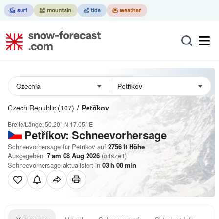
Czech Republic
(107)
Petříkov
Breite/Länge:
50.20° N
17.05° E
Petříkov: Schneevorhersage
Schneevorhersage für Petrikov auf
2756
ft
Höhe
Ausgegeben:
7 am 08 Aug 2026
(ortszeit)
Schneevorhersage aktualisiert in
03
h
00
min