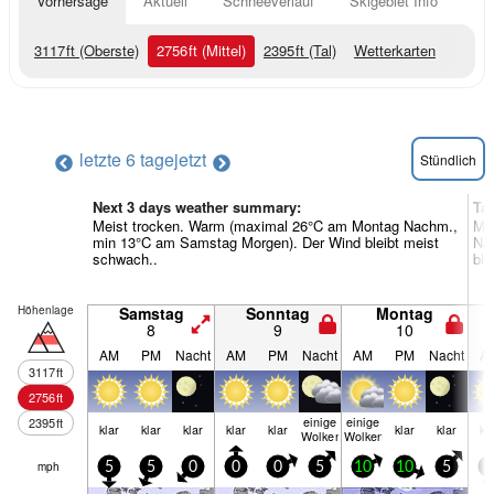
Vorhersage
Aktuell
Schneeverlauf
Skigebiet Info
3117
ft
(Oberste)
2756
ft
(Mittel)
2395
ft
(Tal)
Wetterkarten
letzte 6 tage
jetzt
Stündlich
Next 3 days weather summary:
Ta
Meist trocken. Warm (maximal 26°C am Montag Nachm.,
Me
min 13°C am Samstag Morgen). Der Wind bleibt meist
Nac
schwach..
ble
Höhenlage
Samstag
Sonntag
Montag
8
9
10
AM
PM
Nacht
AM
PM
Nacht
AM
PM
Nacht
A
3117
ft
2756
ft
einige
einige
2395
ft
klar
klar
klar
klar
klar
klar
klar
kl
Wolken
Wolken
mph
5
5
0
0
0
5
10
10
5
5