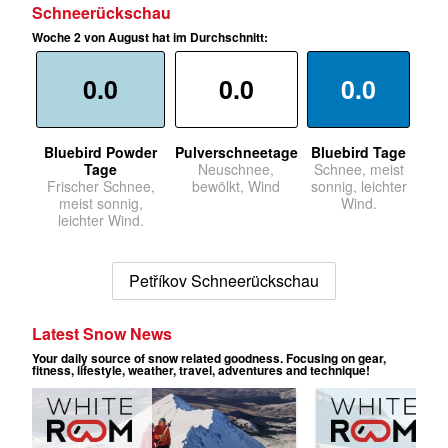
Schneerückschau
Woche 2 von August hat im Durchschnitt:
0.0
0.0
0.0
Bluebird Powder
Pulverschneetage
Bluebird Tage
Tage
Neuschnee,
Schnee, meist
Frischer Schnee,
bewölkt, Wind
sonnig, leichter
meist sonnig,
Wind.
leichter Wind.
Petříkov Schneerückschau