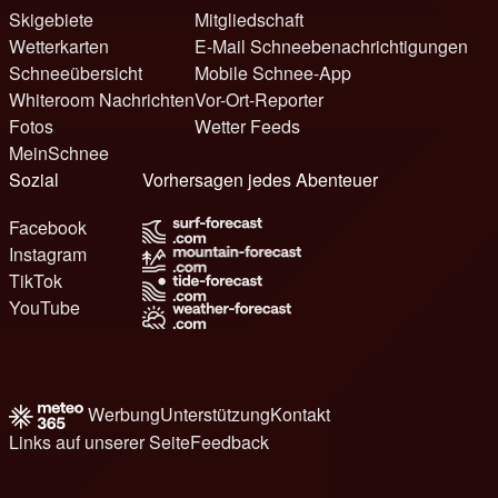
Skigebiete
Mitgliedschaft
Wetterkarten
E-Mail Schneebenachrichtigungen
Schneeübersicht
Mobile Schnee-App
Whiteroom Nachrichten
Vor-Ort-Reporter
Fotos
Wetter Feeds
MeinSchnee
Sozial
Vorhersagen jedes Abenteuer
Facebook
Instagram
TikTok
YouTube
Werbung
Unterstützung
Kontakt
Links auf unserer Seite
Feedback