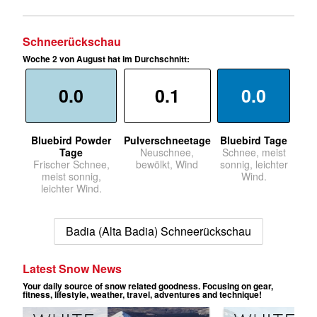
Schneerückschau
Woche 2 von August hat im Durchschnitt:
0.0
0.1
0.0
Bluebird Powder
Pulverschneetage
Bluebird Tage
Tage
Neuschnee,
Schnee, meist
Frischer Schnee,
bewölkt, Wind
sonnig, leichter
meist sonnig,
Wind.
leichter Wind.
Badia (Alta Badia) Schneerückschau