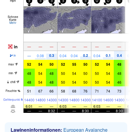
mph
5
5
5
5
5
5
0
0
5
0
Schnee
Karte
Mehr
in
—
—
—
—
—
—
—
—
—
0.3
0.2
0.1
0.4
—
0.08
0.04
0.04
0.04
0.
in
52
54
50
52
55
50
52
54
48
5
max
°
F
48
54
48
50
54
50
50
54
48
5
min
°
F
48
54
48
50
54
50
50
54
46
5
chill
°
F
51
67
66
58
68
76
71
74
73
6
Feuchte
%
14400
14800
14300
14300
14800
14300
14100
14600
14300
143
Gefrier­punkt
ft
6:01
—
—
6:03
—
—
6:03
—
—
6:
—
—
8:32
—
—
8:30
—
—
8:30
Lawineninformationen:
European Avalanche