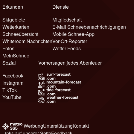
Erkunden
Dienste
Skigebiete
Mitgliedschaft
Wetterkarten
E-Mail Schneebenachrichtigungen
Schneeübersicht
Mobile Schnee-App
Whiteroom Nachrichten
Vor-Ort-Reporter
Fotos
Wetter Feeds
MeinSchnee
Sozial
Vorhersagen jedes Abenteuer
Facebook
Instagram
TikTok
YouTube
Werbung
Unterstützung
Kontakt
Links auf unserer Seite
Feedback