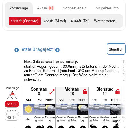
Vorhersage
Aktuell
Schneeverlauf
Skigebiet Info
9115
ft
(Oberste)
6729
ft
(Mittel)
4344
ft
(Tal)
Wetterkarten
letzte 6 tage
jetzt
Stündlich
Next 3 days weather summary:
Ta
starker Regen (gesamt 30.0mm), stärkstens In der Nacht
sta
zu Freitag. Sehr mild (maximal 13°C am Montag Nachm.,
Nac
min 9°C am Sonntag Morg.). Der Wind bleibt meist
Don
schwach..
Der
Höhenlage
Sonntag
Montag
Dienstag
9
10
11
AM
PM
Nacht
AM
PM
Nacht
AM
PM
Nacht
A
9115
ft
6729
ft
Schau­
Schau­
starker
4344
ft
Gewitter
Gewitter
Gewitter
Gewitter
Gewitter
Gewi
klar
er
er
Regen
gefahr
gefahr
gefahr
gefahr
gefahr
gef