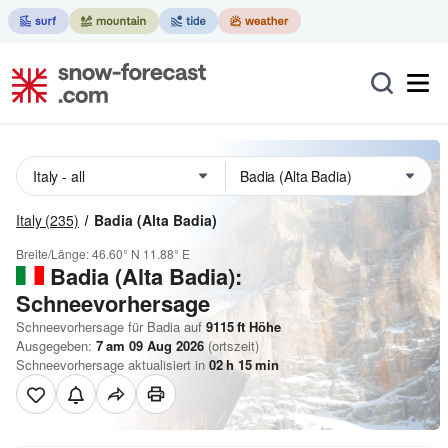
Italy
(235)
Badia (Alta Badia)
Breite/Länge:
46.60° N
11.88° E
Badia (Alta Badia):
Schneevorhersage
Schneevorhersage für Badia auf
9115
ft
Höhe
Ausgegeben:
7 am 09 Aug 2026
(ortszeit)
Schneevorhersage aktualisiert in
02
h
15
min