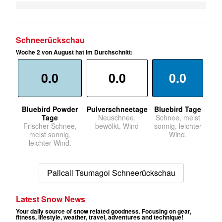
Schneerückschau
Woche 2 von August hat im Durchschnitt:
0.0
0.0
0.0
Bluebird Powder
Pulverschneetage
Bluebird Tage
Tage
Neuschnee,
Schnee, meist
Frischer Schnee,
bewölkt, Wind
sonnig, leichter
meist sonnig,
Wind.
leichter Wind.
Pallcall Tsumagoi Schneerückschau