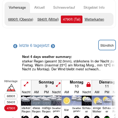
Vorhersage
Aktuell
Schneeverlauf
Skigebiet Info
6890
ft
(Oberste)
5840
ft
(Mittel)
4790
ft
(Tal)
Wetterkarten
letzte 6 tage
jetzt
Stündlich
Next 4 days weather summary:
starker Regen (gesamt 32.0mm), stärkstens In der Nacht zu
Freitag. Warm (maximal 23°C am Montag Morg., min 12°C in d
Nacht zu Montag). Der Wind bleibt meist schwach..
Höhenlage
Sonntag
Montag
Dienstag
9
10
11
Nacht
AM
PM
Nacht
AM
PM
Nacht
AM
PM
Nac
6890
ft
5840
ft
starker
etwas
mäßiger
Schau­
einige
Schau­
star
4790
ft
Gewitter
Gewitter
klar
Regen
Regen
Regen
er
Wolken
er
Reg
gefahr
gefahr