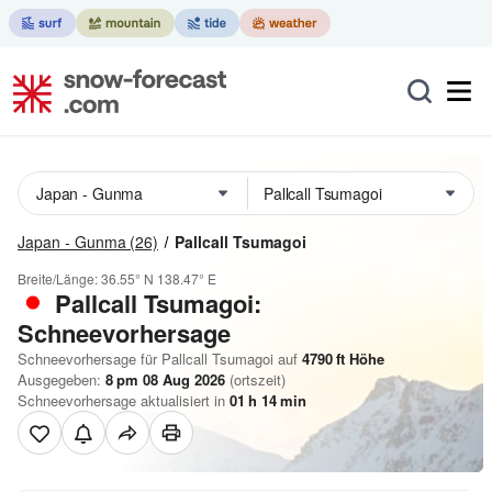
Japan - Gunma
(26)
Pallcall Tsumagoi
Breite/Länge:
36.55° N
138.47° E
Pallcall Tsumagoi:
Schneevorhersage
Schneevorhersage für Pallcall Tsumagoi auf
4790
ft
Höhe
Ausgegeben:
8 pm 08 Aug 2026
(ortszeit)
Schneevorhersage aktualisiert in
01
h
14
min