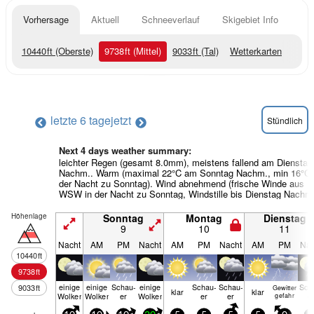
Vorhersage
Aktuell
Schneeverlauf
Skigebiet Info
10440
ft
(Oberste)
9738
ft
(Mittel)
9033
ft
(Tal)
Wetterkarten
letzte 6 tage
jetzt
Stündlich
Next 4 days weather summary:
leichter Regen (gesamt 8.0mm), meistens fallend am Dienstag
Nachm.. Warm (maximal 22°C am Sonntag Nachm., min 16°C 
der Nacht zu Sonntag). Wind abnehmend (frische Winde aus
WSW in der Nacht zu Sonntag, Windstille bis Dienstag Nachm.
Höhenlage
Sonntag
Montag
Dienstag
9
10
11
Nacht
AM
PM
Nacht
AM
PM
Nacht
AM
PM
Nac
10440
ft
9738
ft
einige
einige
Schau­
einige
Schau­
Schau­
Sch
9033
ft
Gewitter
klar
klar
Wolken
Wolken
er
Wolken
er
er
e
gefahr