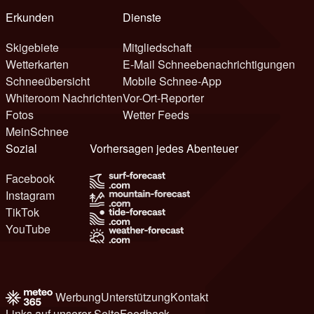
Erkunden
Dienste
Skigebiete
Mitgliedschaft
Wetterkarten
E-Mail Schneebenachrichtigungen
Schneeübersicht
Mobile Schnee-App
Whiteroom Nachrichten
Vor-Ort-Reporter
Fotos
Wetter Feeds
MeinSchnee
Sozial
Vorhersagen jedes Abenteuer
Facebook
Instagram
TikTok
YouTube
Werbung
Unterstützung
Kontakt
Links auf unserer Seite
Feedback