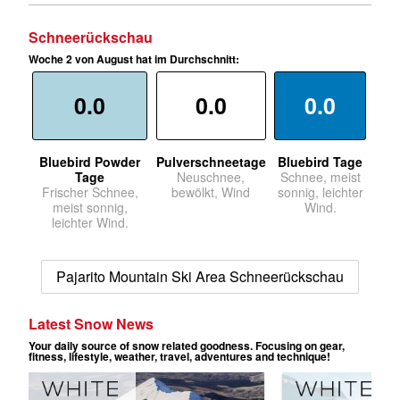
Schneerückschau
Woche 2 von August hat im Durchschnitt:
0.0
0.0
0.0
Bluebird Powder
Pulverschneetage
Bluebird Tage
Tage
Neuschnee,
Schnee, meist
Frischer Schnee,
bewölkt, Wind
sonnig, leichter
meist sonnig,
Wind.
leichter Wind.
Pajarito Mountain Ski Area Schneerückschau