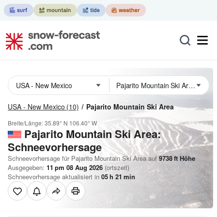
USA - New Mexico
(10)
Pajarito Mountain Ski Area
Breite/Länge:
35.89° N
106.40° W
Pajarito Mountain Ski Area:
Schneevorhersage
Schneevorhersage für Pajarito Mountain Ski Area auf
9738
ft
Höhe
Ausgegeben:
11 pm 08 Aug 2026
(ortszeit)
Schneevorhersage aktualisiert in
05
h
21
min