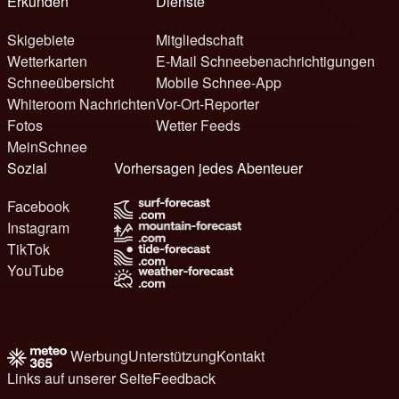
Erkunden
Dienste
Skigebiete
Mitgliedschaft
Wetterkarten
E-Mail Schneebenachrichtigungen
Schneeübersicht
Mobile Schnee-App
Whiteroom Nachrichten
Vor-Ort-Reporter
Fotos
Wetter Feeds
MeinSchnee
Sozial
Vorhersagen jedes Abenteuer
Facebook
Instagram
TikTok
YouTube
Werbung
Unterstützung
Kontakt
Links auf unserer Seite
Feedback