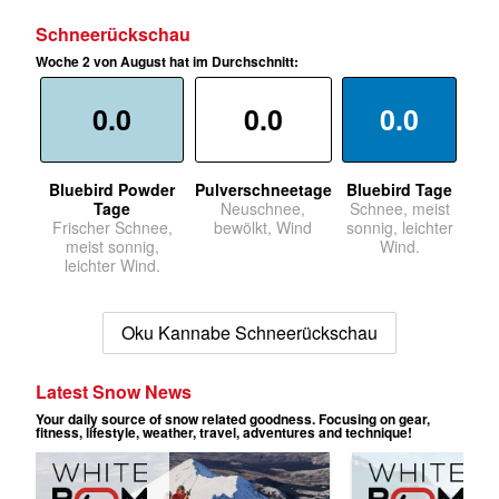
Schneerückschau
Woche 2 von August hat im Durchschnitt:
0.0
0.0
0.0
Bluebird Powder
Pulverschneetage
Bluebird Tage
Tage
Neuschnee,
Schnee, meist
Frischer Schnee,
bewölkt, Wind
sonnig, leichter
meist sonnig,
Wind.
leichter Wind.
Oku Kannabe Schneerückschau