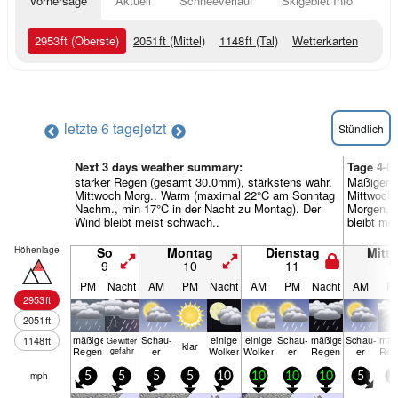
Vorhersage
Aktuell
Schneeverlauf
Skigebiet Info
2953
ft
(Oberste)
2051
ft
(Mittel)
1148
ft
(Tal)
Wetterkarten
letzte 6 tage
jetzt
Stündlich
Next 3 days weather summary:
Tage 4-6
starker Regen (gesamt 30.0mm), stärkstens währ.
Mäßiger 
Mittwoch Morg.. Warm (maximal 22°C am Sonntag
Mittwoch
Nachm., min 17°C in der Nacht zu Montag). Der
Morgen, m
Wind bleibt meist schwach..
bleibt me
Höhenlage
So
Montag
Dienstag
Mitt
9
10
11
1
PM
Nacht
AM
PM
Nacht
AM
PM
Nacht
AM
P
2953
ft
2051
ft
mäßiger
Schau­
einige
einige
Schau­
mäßiger
Schau­
mäß
1148
ft
Gewitter
klar
Regen
er
Wolken
Wolken
er
Regen
er
Reg
gefahr
mph
5
5
5
5
10
10
10
10
5
5