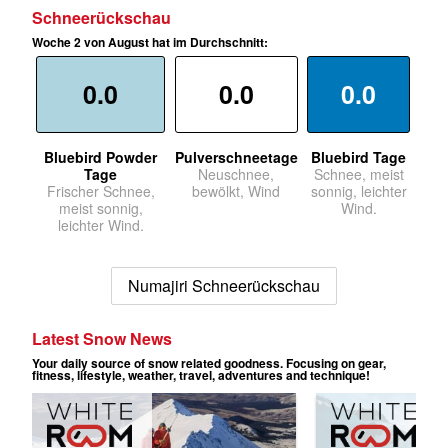
Schneerückschau
Woche 2 von August hat im Durchschnitt:
0.0
0.0
0.0
Bluebird Powder
Pulverschneetage
Bluebird Tage
Tage
Neuschnee,
Schnee, meist
Frischer Schnee,
bewölkt, Wind
sonnig, leichter
meist sonnig,
Wind.
leichter Wind.
Numajiri Schneerückschau