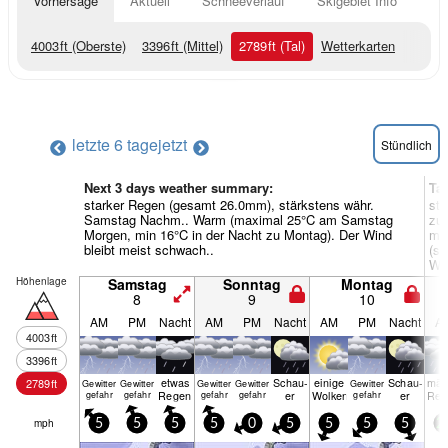
Vorhersage
Aktuell
Schneeverlauf
Skigebiet Info
4003
ft
(Oberste)
3396
ft
(Mittel)
2789
ft
(Tal)
Wetterkarten
letzte 6 tage
jetzt
Stündlich
Next 3 days weather summary:
Ta
starker Regen (gesamt 26.0mm), stärkstens währ.
sta
Samstag Nachm.. Warm (maximal 25°C am Samstag
zu 
Morgen, min 16°C in der Nacht zu Montag). Der Wind
min
bleibt meist schwach..
(s
Wi
Höhenlage
Samstag
Sonntag
Montag
8
9
10
AM
PM
Nacht
AM
PM
Nacht
AM
PM
Nacht
A
4003
ft
3396
ft
etwas
Schau­
einige
Schau­
mäß
2789
ft
Gewitter
Gewitter
Gewitter
Gewitter
Gewitter
Regen
er
Wolken
er
Reg
gefahr
gefahr
gefahr
gefahr
gefahr
mph
5
5
5
5
0
5
5
5
5
2