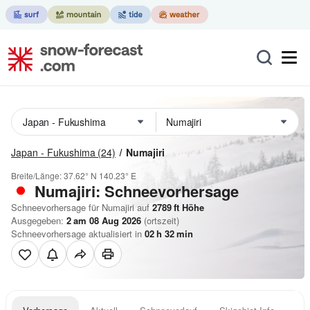
Japan - Fukushima
(24)
Numajiri
Breite/Länge:
37.62° N
140.23° E
Numajiri: Schneevorhersage
Schneevorhersage für Numajiri auf
2789
ft
Höhe
Ausgegeben:
2 am 08 Aug 2026
(ortszeit)
Schneevorhersage aktualisiert in
02
h
32
min