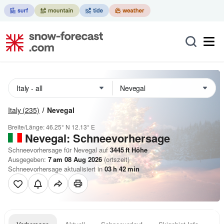
Italy
(235)
Nevegal
Breite/Länge:
46.25° N
12.13° E
Nevegal: Schneevorhersage
Schneevorhersage für Nevegal auf
3445
ft
Höhe
Ausgegeben:
7 am 08 Aug 2026
(ortszeit)
Schneevorhersage aktualisiert in
03
h
42
min