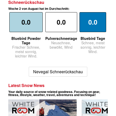
Schneerückschau
Woche 2 von August hat im Durchschnitt:
0.0
0.0
0.0
Bluebird Powder
Pulverschneetage
Bluebird Tage
Tage
Neuschnee,
Schnee, meist
Frischer Schnee,
bewölkt, Wind
sonnig, leichter
meist sonnig,
Wind.
leichter Wind.
Nevegal Schneerückschau