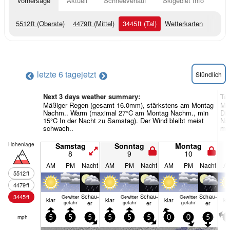
Vorhersage
Aktuell
Schneeverlauf
Skigebiet Info
5512
ft
(Oberste)
4479
ft
(Mittel)
3445
ft
(Tal)
Wetterkarten
letzte 6 tage
jetzt
Stündlich
Next 3 days weather summary:
Ta
Mäßiger Regen (gesamt 16.0mm), stärkstens am Montag
Mä
Nachm.. Warm (maximal 27°C am Montag Nachm., min
Di
15°C In der Nacht zu Samstag). Der Wind bleibt meist
Nac
schwach..
mei
Höhenlage
Samstag
Sonntag
Montag
8
9
10
AM
PM
Nacht
AM
PM
Nacht
AM
PM
Nacht
A
5512
ft
4479
ft
Schau­
Schau­
Schau­
3445
ft
Gewitter
Gewitter
Gewitter
klar
klar
klar
kl
er
er
er
gefahr
gefahr
gefahr
mph
5
5
5
5
5
5
0
0
5
5