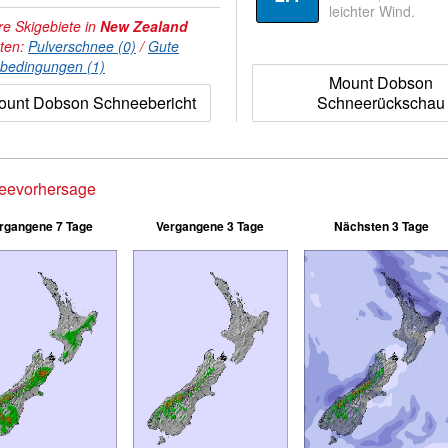
leichter Wind.
e Skigebiete in
New Zealand
hten:
Pulverschnee (0)
/
Gute
nbedingungen (1)
Mount Dobson
ount Dobson Schneebericht
Schneerückschau
eevorhersage
rgangene 7 Tage
Vergangene 3 Tage
Nächsten 3 Tage