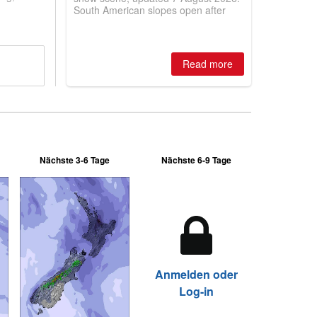
South American slopes open after
huge snowfalls, New Zealand posts
best conditions of season so far,
Australian areas open most terrain of
2026, northern hemisphere down to
Read more
two outdoor areas still open.
Nächste 3-6 Tage
Nächste 6-9 Tage
Anmelden oder
Log-in