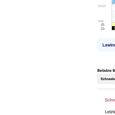
3000ft
NHN
Lawin
Beliebte 
Schneebe
Schne
Letzt