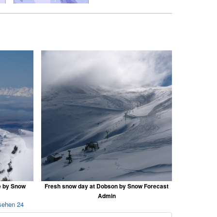
e by Snow
Fresh snow day at Dobson by Snow Forecast
Admin
sehen 24