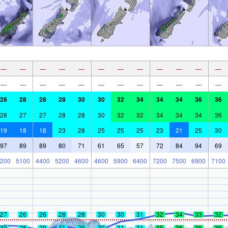
—
—
—
—
—
—
—
—
—
—
—
—
—
—
—
—
—
—
—
—
—
—
—
—
28
28
28
28
30
30
32
34
34
34
36
36
28
27
27
28
28
30
32
32
34
34
34
36
19
18
18
23
28
25
25
25
23
21
25
30
97
89
89
80
71
61
65
57
72
84
94
69
200
5100
4400
5200
4600
4600
5900
6400
7200
7500
6900
7100
27
26
26
28
28
30
30
31
32
34
33
32
30
28
29
31
29
30
31
31
35
36
35
36