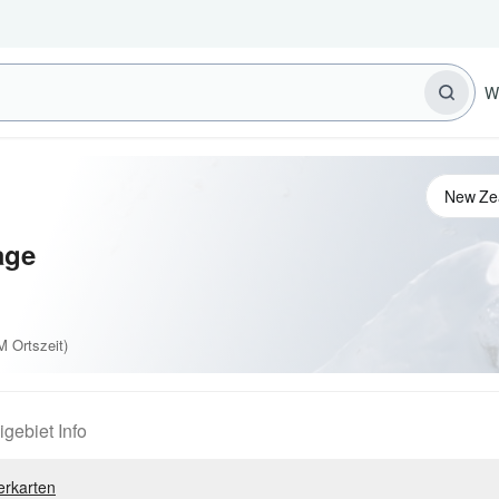
W
age
 Ortszeit)
igebiet Info
erkarten