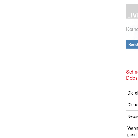
Kein
Beric
Schne
Dobs
Die o
Die u
Neusc
Wann 
gesch