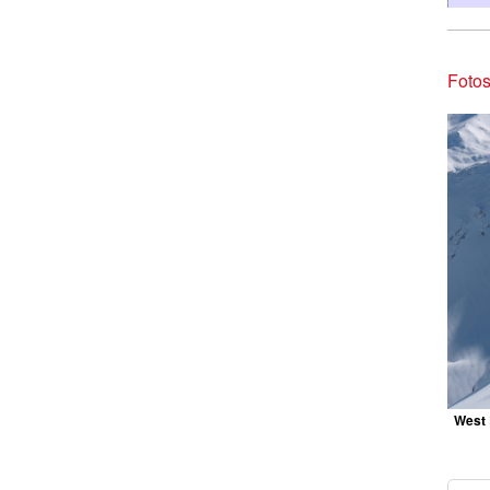
Foto
West 