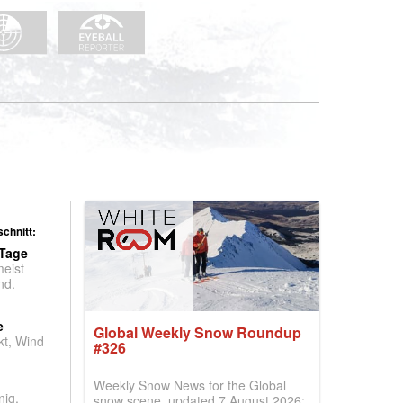
chnitt:
 Tage
meist
nd.
e
Global Weekly Snow Roundup
t, Wind
#326
Weekly Snow News for the Global
nig,
snow scene, updated 7 August 2026: