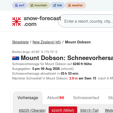
Skigebiete
New Zealand
(45)
Mount Dobson
Breite/Länge:
43.95° S
170.70° E
Mount Dobson: Schneevorhers
Schneevorhersage für Mount Dobson auf
6240
ft
Höhe
Ausgegeben:
5 pm 09 Aug 2026
(ortszeit)
Schneevorhersage aktualisiert in
03
h
53
min
Nächster Schneefall in Mount Dobson:
2.8
in
am Sam 15
(nach 9 AM
Vorhersage
Aktuell
Schneeverlauf
Sk
6923
ft
(Oberste)
6240
ft
(Mittel)
5561
ft
(Tal)
Wett