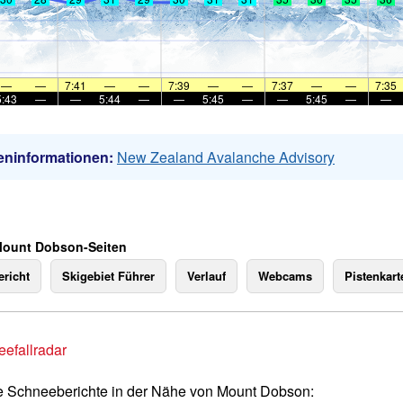
—
—
7:41
—
—
7:39
—
—
7:37
—
—
7:35
5:43
—
—
5:44
—
—
5:45
—
—
5:45
—
—
eninformationen:
New Zealand Avalanche Advisory
Mount Dobson-Seiten
richt
Skigebiet Führer
Verlauf
Webcams
Pistenkart
efallradar
e Schneeberichte in der Nähe von Mount Dobson: