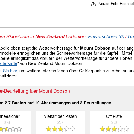
Neues Foto Hochlad
re Skigebiete in
New Zealand
berichten:
Pulverschnee (0)
/
Gu
abelle oben zeigt die Wettervorhersage für
Mount Dobson
auf der an
modelle ermöglichen uns die Schneevorhersage für die Gipfel-, Mittel- 
abelle ermöglicht das Abrufen der Wettervorhersage für andere Höhen.
tterkarte
" von New Zealand.Mount Dobson
n Sie hier
, um weitere Informationen über Gefrierpunkte zu erhalten u
stizieren.
r-Beurteilung fuer Mount Dobson
in:
2.7
Basiert auf
19
Abstimmungen und
3
Beurteilungen
hneesicher
Vielfalt der Pisten
Off Piste
2.6
2.7
3.2