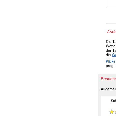
Ande
Die T
Wetter
der T
die
We
Klicke
progno
Besuche
Allgeme
Sc