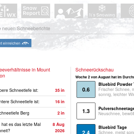
e neuen Schneeberichte
ht einreichen
everhältnisse in Mount
Schneerückschau
on
Woche 2 von August hat im Durchs
Bluebird Powder
0.6
Frischer Schnee, 
bere Schneetiefe ist:
35
in
sonnig, leichter Wi
ntere Schneetiefe ist:
16
in
Pulverschneetag
1.3
hneetiefe Berg
2
in
Neuschnee, bewölk
hat es das letzte Mal
8 Aug
Bluebird Tage
neit?
2026
2.4
Schnee, meist son