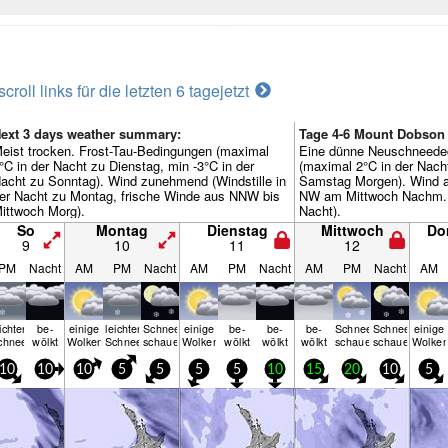
scroll links für die letzten 6 tage
jetzt
ext 3 days weather summary:
Tage 4-6 Mount Dobson
eist trocken. Frost-Tau-Bedingungen (maximal
Eine dünne Neuschneede
°C in der Nacht zu Dienstag, min -3°C in der
(maximal 2°C in der Nach
acht zu Sonntag). Wind zunehmend (Windstille in
Samstag Morgen). Wind a
er Nacht zu Montag, frische Winde aus NNW bis
NW am Mittwoch Nachm., 
ittwoch Morg).
Nacht).
So
Montag
Dienstag
Mittwoch
Do
9
10
11
12
PM
Nacht
AM
PM
Nacht
AM
PM
Nacht
AM
PM
Nacht
AM
ichter
be­
einige
leichter
Schnee­
einige
be­
be­
be­
Schnee­
Schnee­
einige
chnee
wölkt
Wolken
Schnee
schauer
Wolken
wölkt
wölkt
wölkt
schauer
schauer
Wolke
10
10
10
5
5
5
5
10
15
20
10
5