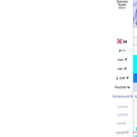
Schnee
Karte
Mehr
in
in
max
°
F
min
°
F
chill
°
F
Feuchte
%
5
Gefrier­punkt
ft
15000ft
12000ft
9000ft
6000ft