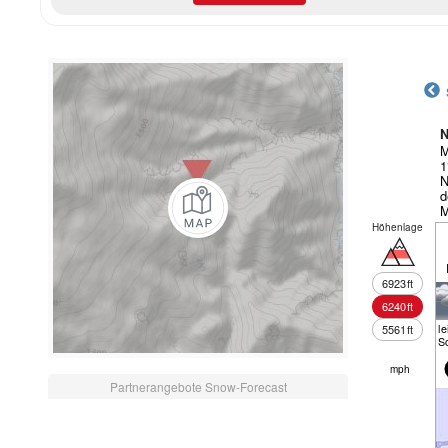
N
M
1
N
d
M
Höhenlage
6923
ft
6240
ft
le
5561
ft
S
mph
Partnerangebote Snow-Forecast