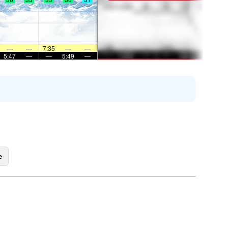
—
—
7:35
—
—
5:47
—
—
5:49
—
e