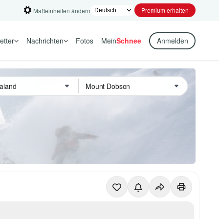
Premium erhalten
Maßeinheiten ändern
etter
Nachrichten
Fotos
Mein
Schnee
Anmelden