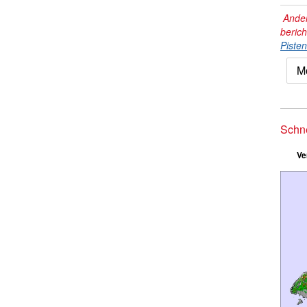
Ander
beric
Piste
M
Schn
Ve