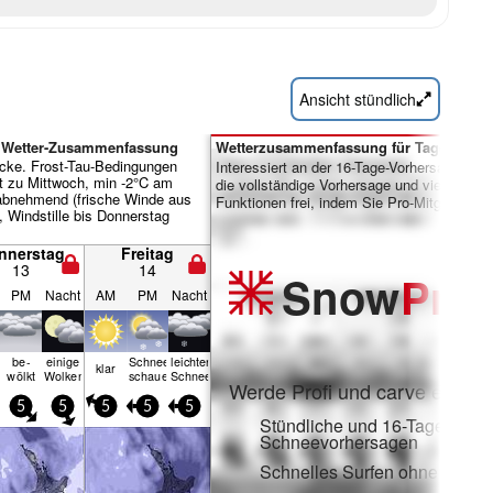
Ansicht stündlich
 Wetter-Zusammenfassung
Wetterzusammenfassung für Tage 7-16:
cke. Frost-Tau-Bedingungen
Interessiert an der 16-Tage-Vorhersage? Sc
t zu Mittwoch, min -2°C am
die vollständige Vorhersage und viele weite
bnehmend (frische Winde aus
Funktionen frei, indem Sie Pro-Mitglied wer
Windstille bis Donnerstag
nnerstag
Freitag
13
14
Snow
Pro
PM
Nacht
AM
PM
Nacht
be­
einige
Schnee­
leichter
klar
n
wölkt
Wolken
schauer
Schnee
Werde Profi und carve ein:
5
5
5
5
5
Stündliche und 16-Tage-
Schneevorhersagen
Schnelles Surfen ohne Werb