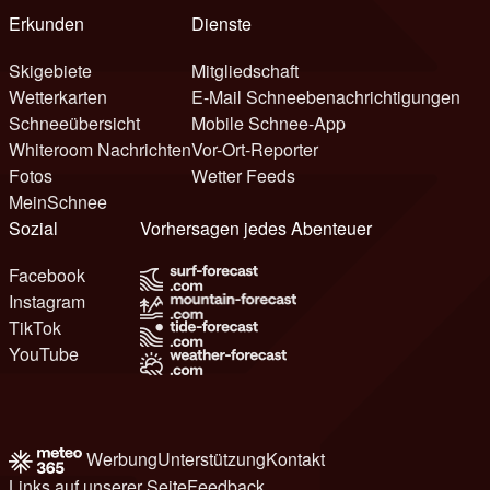
Erkunden
Dienste
Skigebiete
Mitgliedschaft
Wetterkarten
E-Mail Schneebenachrichtigungen
Schneeübersicht
Mobile Schnee-App
Whiteroom Nachrichten
Vor-Ort-Reporter
Fotos
Wetter Feeds
MeinSchnee
Sozial
Vorhersagen jedes Abenteuer
Facebook
Instagram
TikTok
YouTube
Werbung
Unterstützung
Kontakt
Links auf unserer Seite
Feedback