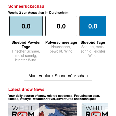
Schneerückschau
Woche 2 von August hat im Durchschnitt:
0.0
0.0
0.0
Bluebird Powder
Pulverschneetage
Bluebird Tage
Tage
Neuschnee,
Schnee, meist
Frischer Schnee,
bewölkt, Wind
sonnig, leichter
meist sonnig,
Wind.
leichter Wind.
Mont Ventoux Schneerückschau