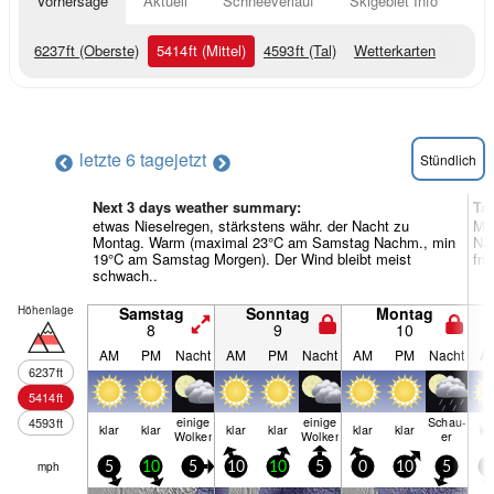
Vorhersage
Aktuell
Schneeverlauf
Skigebiet Info
6237
ft
(Oberste)
5414
ft
(Mittel)
4593
ft
(Tal)
Wetterkarten
letzte 6 tage
jetzt
Stündlich
Next 3 days weather summary:
Ta
etwas Nieselregen, stärkstens währ. der Nacht zu
Me
Montag. Warm (maximal 23°C am Samstag Nachm., min
Nac
19°C am Samstag Morgen). Der Wind bleibt meist
fri
schwach..
Höhenlage
Samstag
Sonntag
Montag
8
9
10
AM
PM
Nacht
AM
PM
Nacht
AM
PM
Nacht
A
6237
ft
5414
ft
einige
einige
Schau­
4593
ft
klar
klar
klar
klar
klar
klar
kl
Wolken
Wolken
er
mph
5
10
5
10
10
5
0
10
5
5