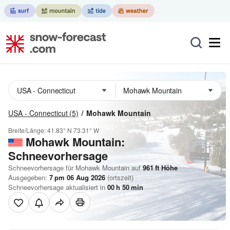
USA - Connecticut
(5)
Mohawk Mountain
Breite/Länge:
41.83° N
73.31° W
Mohawk Mountain:
Schneevorhersage
Schneevorhersage für Mohawk Mountain auf
961
ft
Höhe
Ausgegeben:
7 pm 06 Aug 2026
(ortszeit)
Schneevorhersage aktualisiert in
00
h
50
min