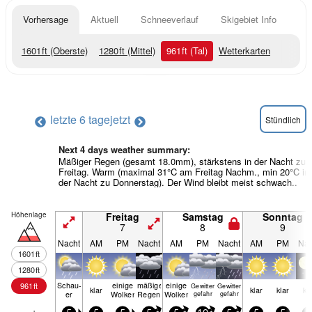
Vorhersage
Aktuell
Schneeverlauf
Skigebiet Info
1601
ft
(Oberste)
1280
ft
(Mittel)
961
ft
(Tal)
Wetterkarten
letzte 6 tage
jetzt
Stündlich
Next 4 days weather summary:
Mäßiger Regen (gesamt 18.0mm), stärkstens in der Nacht zu
Freitag. Warm (maximal 31°C am Freitag Nachm., min 20°C in
der Nacht zu Donnerstag). Der Wind bleibt meist schwach..
Höhenlage
Freitag
Samstag
Sonntag
7
8
9
Nacht
AM
PM
Nacht
AM
PM
Nacht
AM
PM
Nac
1601
ft
1280
ft
Schau­
einige
mäßiger
einige
961
ft
Gewitter
Gewitter
klar
klar
klar
kl
er
Wolken
Regen
Wolken
gefahr
gefahr