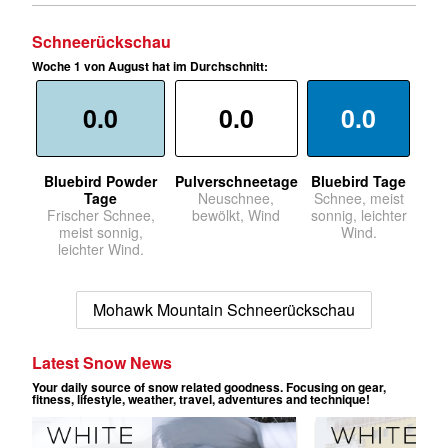
Schneerückschau
Woche 1 von August hat im Durchschnitt:
0.0
0.0
0.0
Bluebird Powder
Pulverschneetage
Bluebird Tage
Tage
Neuschnee,
Schnee, meist
Frischer Schnee,
bewölkt, Wind
sonnig, leichter
meist sonnig,
Wind.
leichter Wind.
Mohawk Mountain Schneerückschau