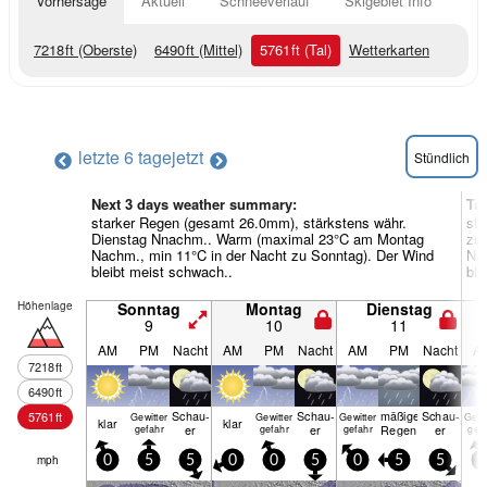
Vorhersage
Aktuell
Schneeverlauf
Skigebiet Info
7218
ft
(Oberste)
6490
ft
(Mittel)
5761
ft
(Tal)
Wetterkarten
letzte 6 tage
jetzt
Stündlich
Next 3 days weather summary:
Ta
starker Regen (gesamt 26.0mm), stärkstens währ.
sta
Dienstag Nnachm.. Warm (maximal 23°C am Montag
zu
Nachm., min 11°C in der Nacht zu Sonntag). Der Wind
Nac
bleibt meist schwach..
ble
Höhenlage
Sonntag
Montag
Dienstag
9
10
11
AM
PM
Nacht
AM
PM
Nacht
AM
PM
Nacht
A
7218
ft
6490
ft
Schau­
Schau­
mäßiger
Schau­
5761
ft
Gewitter
Gewitter
Gewitter
Gewi
klar
klar
er
er
Regen
er
gefahr
gefahr
gefahr
gef
mph
0
5
5
0
0
5
0
5
5
5