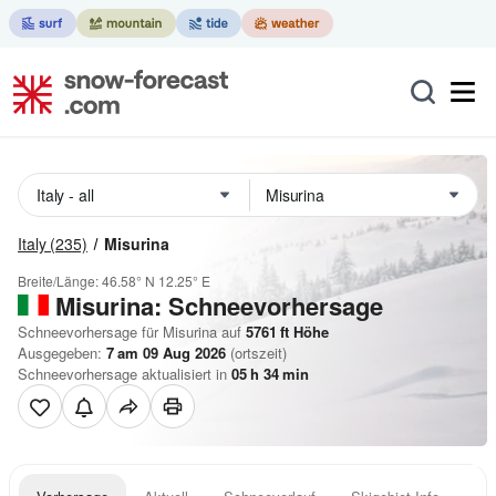
Italy
(235)
Misurina
Breite/Länge:
46.58° N
12.25° E
Misurina: Schneevorhersage
Schneevorhersage für Misurina auf
5761
ft
Höhe
Ausgegeben:
7 am 09 Aug 2026
(ortszeit)
Schneevorhersage aktualisiert in
05
h
34
min