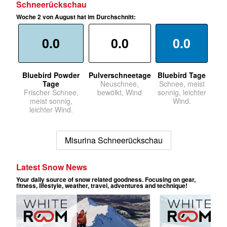
Schneerückschau
Woche 2 von August hat im Durchschnitt:
0.0
0.0
0.0
Bluebird Powder
Pulverschneetage
Bluebird Tage
Tage
Neuschnee,
Schnee, meist
Frischer Schnee,
bewölkt, Wind
sonnig, leichter
meist sonnig,
Wind.
leichter Wind.
Misurina Schneerückschau