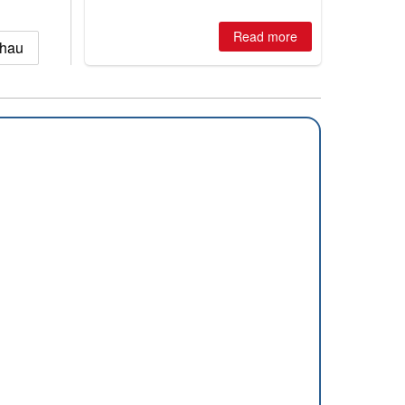
winter, the question skiers are asking
is simple: book now or wait, and
where are the best odds?
Read more
chau