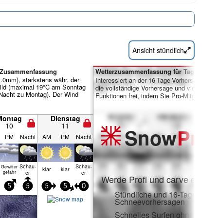
Ansicht stündlich
er-Zusammenfassung
Wetterzusammenfassung für Tage 7-16:
.0mm), stärkstens währ. der
Interessiert an der 16-Tage-Vorhersage? Sc
ild (maximal 19°C am Sonntag
die vollständige Vorhersage und viele weite
Nacht zu Montag). Der Wind
Funktionen frei, indem Sie Pro-Mitglied wer
Montag
Dienstag
10
11
Snow
Pro
PM
Nacht
AM
PM
Nacht
Schau­
Schau­
Gewitter
klar
klar
n
er
er
gefahr
Werde Profi und carve ein:
5
5
5
5
0
Stündliche und 16-Tage-
Schneevorhersagen
Schnelles Surfen ohne Werb