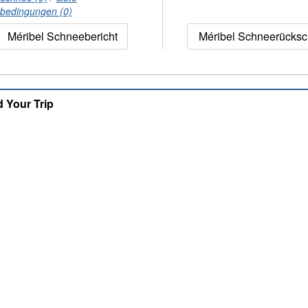
nbedingungen (0)
Méribel Schneebericht
Méribel Schneerücks
d Your Trip