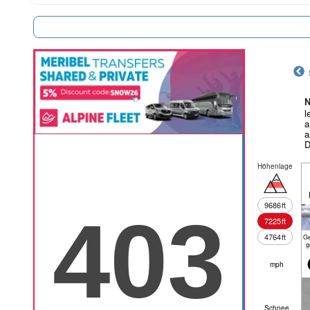
N
l
a
a
D
Höhenlage
9686
ft
7225
ft
4764
ft
Ge
g
mph
Schnee