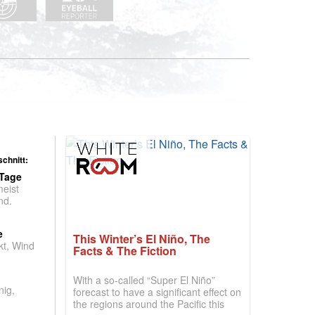
chnitt:
 Tage
meist
nd.
e
This Winter’s El Niño, The
t, Wind
Facts & The Fiction
With a so-called “Super El Niño”
nig,
forecast to have a significant effect on
the regions around the Pacific this