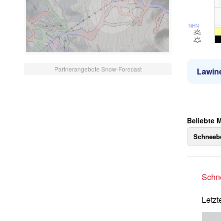
NHN
Partnerangebote Snow-Forecast
Lawin
Beliebte M
Schneebe
Schne
Letzt