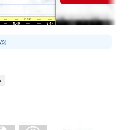
—
—
6:28
—
—
—
8:49
—
—
8:47
WS)
e