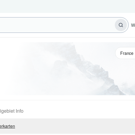
W
igebiet Info
erkarten