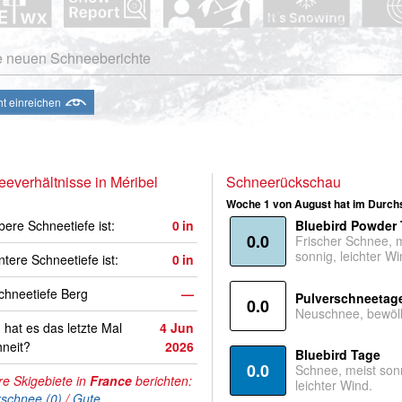
e neuen Schneeberichte
ht einreichen
everhältnisse in Méribel
Schneerückschau
Woche 1 von August hat im Durchs
bere Schneetiefe ist:
0
in
Bluebird Powder
0.0
Frischer Schnee, 
sonnig, leichter Wi
ntere Schneetiefe ist:
0
in
hneetiefe Berg
—
Pulverschneetag
0.0
Neuschnee, bewölk
hat es das letzte Mal
4 Jun
neit?
2026
Bluebird Tage
0.0
Schnee, meist son
e Skigebiete in
France
berichten:
leichter Wind.
rschnee (0)
/
Gute