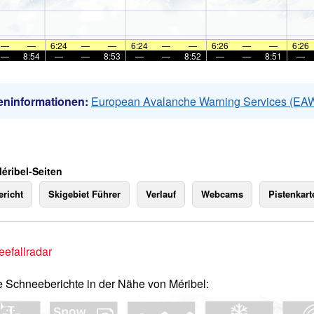
—
—
6:24
—
—
6:24
—
—
6:26
—
—
6:26
—
8:54
—
—
8:53
—
—
8:52
—
—
8:51
—
eninformationen:
European Avalanche Warning Services (EA
éribel-Seiten
richt
Skigebiet Führer
Verlauf
Webcams
Pistenkart
efallradar
e Schneeberichte in der Nähe von Méribel: