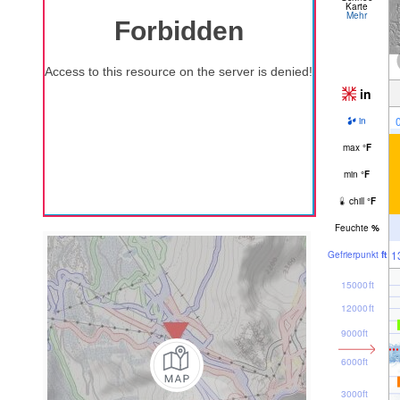
Karte
Mehr
in
in
max
°
F
min
°
F
chill
°
F
Feuchte
%
1
Gefrier­punkt
ft
15000ft
12000ft
9000ft
6000ft
3000ft