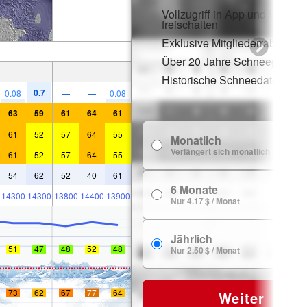
Vollzugriff in App und Web
freischalten
Exklusive Mitgliederrabatte
Über 20 Jahre Schneegeschi
—
—
—
—
—
Historische Schneedaten
0.7
0.08
—
—
0.08
63
59
61
64
61
61
52
57
64
55
Monatlich
7
Verlängert sich monatlich
61
52
57
64
55
54
62
52
40
61
6 Monate
24
14300
14300
13800
14400
13900
Nur 4.17 $ / Monat
Jährlich
29
51
47
48
52
48
Nur 2.50 $ / Monat
73
62
67
77
64
Weiter