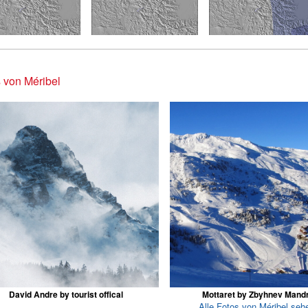
 von Méribel
David Andre by tourist offical
Mottaret by Zbyhnev Mand
Alle Fotos von Méribel seh