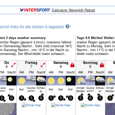
Exklusiver Skiverleih-Rabatt
scroll links für die letzten 6 tage
jetzt
ext 3 days weather summary:
Tage 4-6 Méribel Wett
eichter Regen (gesamt 4.0mm), meistens fallend
starker Regen (gesamt 24
m Donnerstag Nachm.. Sehr mild (maximal 18°C
Nacht zu Montag. Sehr m
m Samstag Nachm., min 12°C in der Nacht zu
Nachm., min 11°C in der 
onnerstag). Der Wind bleibt meist schwach..
bleibt meist schwach..
Do
Freitag
Samstag
Sonntag
6
7
8
9
PM
Nacht
AM
PM
Nacht
AM
PM
Nacht
AM
PM
Nacht
AM
Schau­
einige
Schau­
einige
witter
Gewitter
Gewitter
klar
klar
klar
klar
klar
er
Wolken
er
Wolke
efahr
gefahr
gefahr
5
0
5
5
0
5
5
0
5
0
5
5