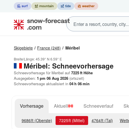
Skigebiete
France
(248)
Méribel
Breite/Länge:
45.39° N
6.59° E
Méribel: Schneevorhersage
Schneevorhersage für Meribel auf
7225
ft
Höhe
Ausgegeben:
1 pm 06 Aug 2026
(ortszeit)
Schneevorhersage aktualisiert in
04
h
06
min
Vorhersage
Aktuell
Schneeverlauf
Sk
9686
ft
(Oberste)
7225
ft
(Mittel)
4764
ft
(Tal)
Wett