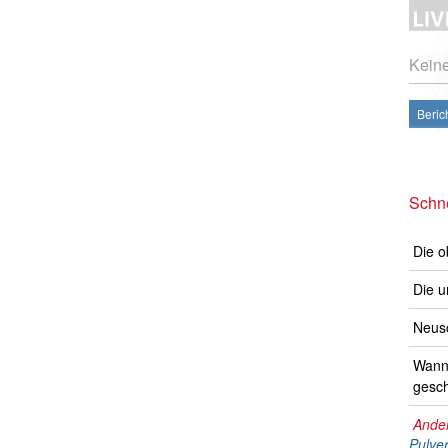
Kein
Beric
Schne
Die o
Die u
Neusc
Wann 
gesch
Ander
Pulve