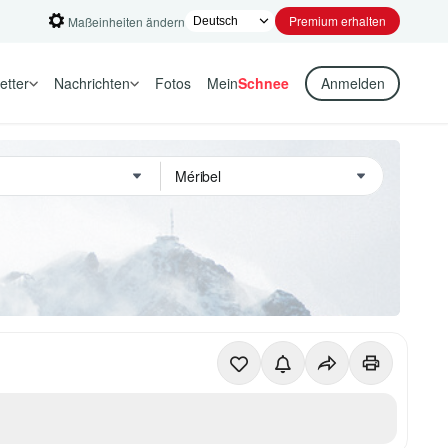
Premium erhalten
Maßeinheiten ändern
etter
Nachrichten
Fotos
Mein
Schnee
Anmelden