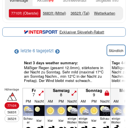
Vorhersage
Aktuell
Schneeverlauf
Skigebiet Info
7710
ft
(Oberste)
5683
ft
(Mittel)
3652
ft
(Tal)
Wetterkarten
Exklusiver Skiverleih-Rabatt
letzte 6 tage
jetzt
Stündlich
Next 3 days weather summary:
Tage 4-6
Mäßiger Regen (gesamt 12.0mm), stärkstens in
Mäßiger R
der Nacht zu Sonntag. Sehr mild (maximal 17°C
Nacht zu
am Sonntag Nachm., min 12°C in der Nacht zu
Nachm., m
Freitag). Der Wind bleibt meist schwach..
bleibt me
Höhenlage
Fr
Samstag
Sonntag
Mon
7
8
9
1
PM
Nacht
AM
PM
Nacht
AM
PM
Nacht
AM
P
7710
ft
5683
ft
Schau­
einige
einige
Schau­
einige
3652
ft
klar
klar
klar
klar
kl
er
Wolken
Wolken
er
Wolken