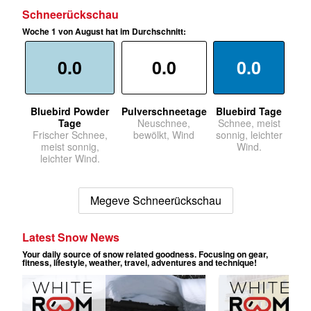
Schneerückschau
Woche 1 von August hat im Durchschnitt:
0.0
0.0
0.0
Bluebird Powder
Pulverschneetage
Bluebird Tage
Tage
Neuschnee,
Schnee, meist
Frischer Schnee,
bewölkt, Wind
sonnig, leichter
meist sonnig,
Wind.
leichter Wind.
Megeve Schneerückschau