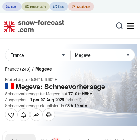
France
(248)
Megeve
Breite/Länge:
45.86° N
6.60° E
Megeve: Schneevorhersage
Schneevorhersage für Megeve auf
7710
ft
Höhe
Ausgegeben:
1 pm 07 Aug 2026
(ortszeit)
Schneevorhersage aktualisiert in
03
h
19
min