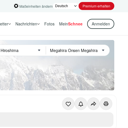
Premium erhalten
Maßeinheiten ändern
etter
Nachrichten
Fotos
Mein
Schnee
Anmelden