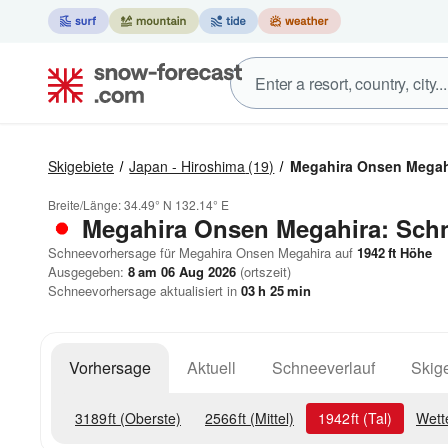
Skigebiete
Japan - Hiroshima
(19)
Megahira Onsen Megah
Breite/Länge:
34.49° N
132.14° E
Megahira Onsen Megahira: Sch
Schneevorhersage für Megahira Onsen Megahira auf
1942
ft
Höhe
Ausgegeben:
8 am 06 Aug 2026
(ortszeit)
Schneevorhersage aktualisiert in
03
h
25
min
Vorhersage
Aktuell
Schneeverlauf
Skige
3189
ft
(Oberste)
2566
ft
(Mittel)
1942
ft
(Tal)
Wett