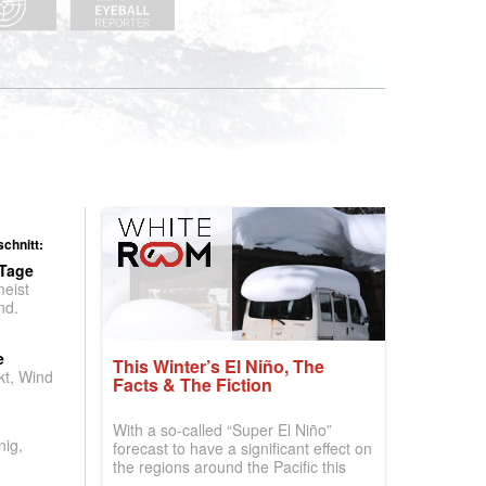
chnitt:
 Tage
meist
nd.
e
This Winter’s El Niño, The
t, Wind
Facts & The Fiction
With a so-called “Super El Niño”
nig,
forecast to have a significant effect on
the regions around the Pacific this
winter, the question skiers are asking