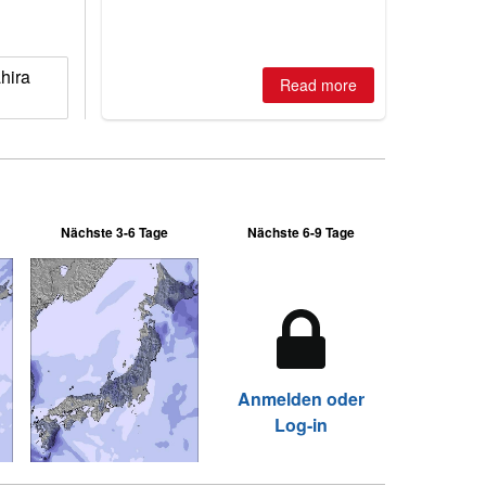
is simple: book now or wait, and
where are the best odds?
hira
Read more
Nächste 3-6 Tage
Nächste 6-9 Tage
Anmelden oder
Log-in