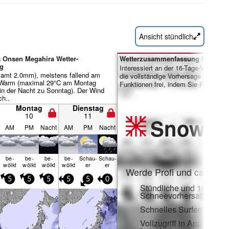
Ansicht stündlich
a Onsen Megahira Wetter-
Wetterzusammenfassung für Tage 
g
Interessiert an der 16-Tage-Vorhersa
samt 2.0mm), meistens fallend am
die vollständige Vorhersage und viele
 Warm (maximal 29°C am Montag
Funktionen frei, indem Sie Pro-Mitgl
in der Nacht zu Sonntag). Der Wind
ch..
Montag
Dienstag
10
11
Snow
Pr
AM
PM
Nacht
AM
PM
Nacht
be­
be­
be­
be­
Schau­
Schau­
wölkt
wölkt
wölkt
wölkt
er
er
Werde Profi und carve ei
5
5
5
5
5
0
Stündliche und 16-Tage-
Schneevorhersagen
Schnelles Surfen ohne
Vollzugriff in App und 