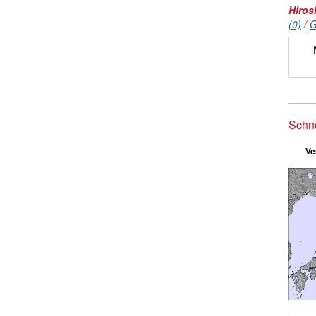
Hiros
(0)
/
G
Schn
Ve