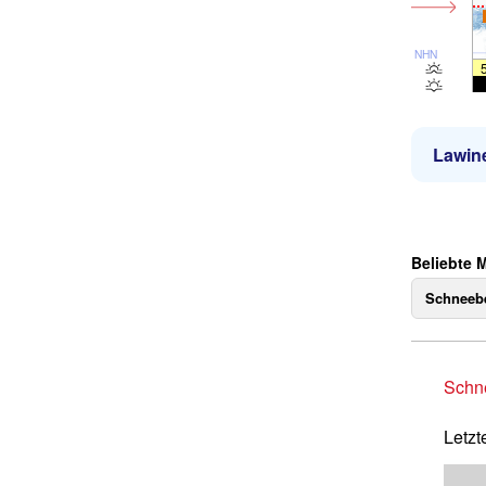
NHN
Lawin
Beliebte 
Schneebe
Schne
Letzt