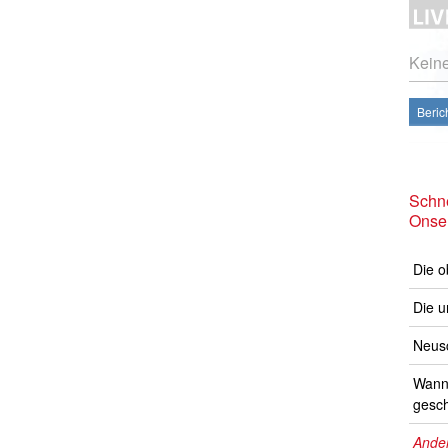
Kein
Beric
Schne
Onse
Die o
Die u
Neusc
Wann 
gesch
Ander