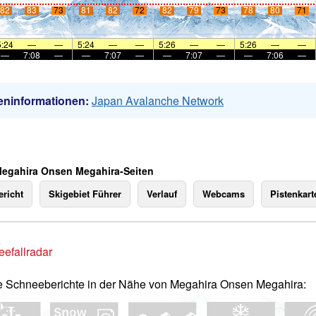
82
83
73
81
82
72
82
79
73
78
80
71
5:24
—
—
5:24
—
—
5:26
—
—
5:26
—
—
—
7:08
—
—
7:07
—
—
7:07
—
—
7:06
—
eninformationen:
Japan Avalanche Network
Megahira Onsen Megahira-Seiten
richt
Skigebiet Führer
Verlauf
Webcams
Pistenkart
efallradar
e Schneeberichte in der Nähe von Megahira Onsen Megahira: