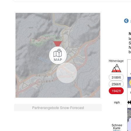
N
l
S
N
b
Höhenlage
3189
ft
2566
ft
1942
ft
mph
Partnerangebote Snow-Forecast
Schnee
Karte
Mehr