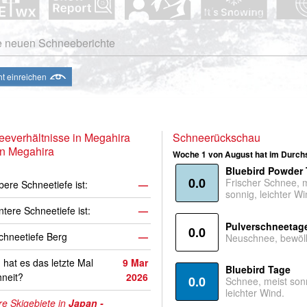
e neuen Schneeberichte
ht einreichen
everhältnisse in Megahira
Schneerückschau
n Megahira
Woche 1 von August hat im Durchs
Bluebird Powder
0.0
Frischer Schnee, 
bere Schneetiefe ist:
—
sonnig, leichter Wi
ntere Schneetiefe ist:
—
Pulverschneetag
0.0
hneetiefe Berg
—
Neuschnee, bewölk
hat es das letzte Mal
9 Mar
Bluebird Tage
neit?
2026
0.0
Schnee, meist son
leichter Wind.
e Skigebiete in
Japan -