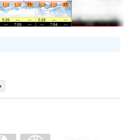
80
82
71
78
82
71
5:26
—
—
5:28
—
—
—
7:05
—
—
7:04
—
e