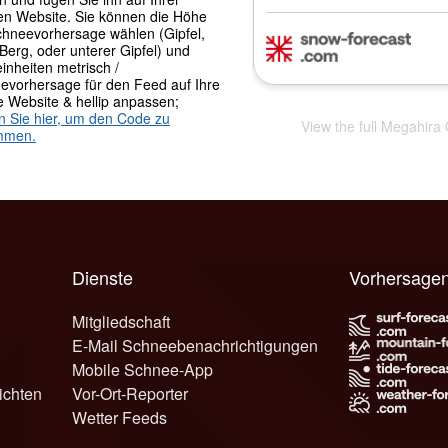
en Website. Sie können die Höhe
chneevorhersage wählen (Gipfel,
 Berg, oder unterer Gipfel) und
inheiten metrisch /
evorhersage für den Feed auf Ihre
e Website & hellip anpassen;
en Sie hier, um den Code zu
View the full Megahira
mmen.
Dienste
Vorhersagen
Mitgliedschaft
E-Mail Schneebenachrichtigungen
Mobile Schnee-App
ichten
Vor-Ort-Reporter
Wetter Feeds