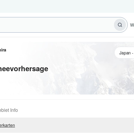
W
ira
neevorhersage
biet Info
erkarten