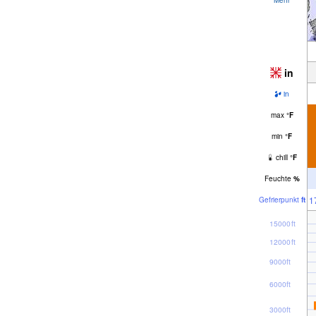
in
in
max
°
F
min
°
F
chill
°
F
Feuchte
%
1
Gefrier­punkt
ft
15000ft
12000ft
9000ft
6000ft
3000ft