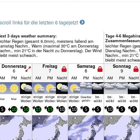
scroll links für die letzten 6 tage
jetzt
ext 3 days weather summary:
Tage 4-6 Megahir
Zusammenfassun
eichter Regen (gesamt 6.0mm), meistens fallend am
amstag Nachm.. Warm (maximal 30°C am Donnerstag
leichter Regen (ge
achm., min 21°C in der Nacht zu Donnerstag). Der Wind
Dienstag Nachm..
leibt meist schwach..
Nachm., min 21°C 
bleibt meist schwa
Donnerstag
Freitag
Samstag
Sonntag
6
7
8
9
AM
PM
Nacht
AM
PM
Nacht
AM
PM
Nacht
AM
PM
Nacht
einige
einige
einige
einige
einige
be­
be­
be­
be­
Gewitter
klar
klar
Wolken
Wolken
Wolken
Wolken
Wolken
wölkt
wölkt
wölkt
wölkt
gefahr
5
10
10
15
15
10
10
5
5
10
5
5