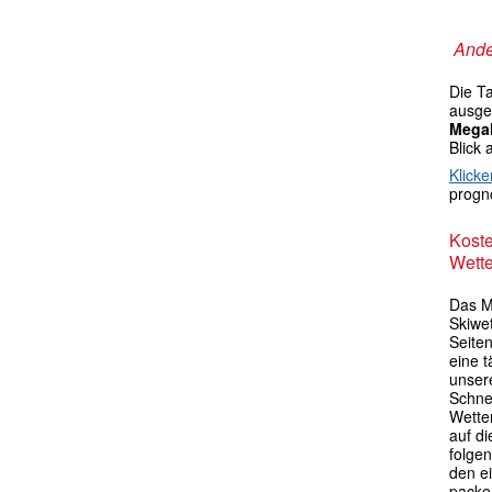
Ande
Die T
ausgek
Mega
Blick 
Klicke
progno
Kost
Wette
Das M
Skiwet
Seiten
eine 
unser
Schne
Wette
auf di
folgen
den e
packen