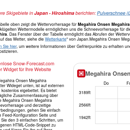
re Skigebiete in
Japan - Hiroshima
berichten:
Pulverschnee (0
abelle oben zeigt die Wettervorhersage für
Megahira Onsen Megahir
lügelten Wettermodelle ermöglichen uns die Schneevorhersage für die G
hira
. Das Fenster über der Tabelle ermöglicht das Abrufen der Wette
auf das Wetter, siehe die
Wetterkarte
" von Japan.Megahira Onsen Meg
n Sie hier
, um weitere Informationen über Gefrierpunkte zu erhalten u
stizieren.
enlose Snow-Forecast.com
r Widget für Ihre Website
egahira Onsen Megahira
ter Wideget unten, ist auf externen
 kostenlos eigebettet. Es bietet
tägliche Zusammenfassung über
e Megahira Onsen Megahira
evorhersage und derzeitige
rbedingungen. gehen Sie einfach
e Feed-Konfiguration Seite und
 Sie den 3 einfachen Schritten, um
igenen HTML-Code-Snippet zu
 und fügen Sie ihn auf Ihrer