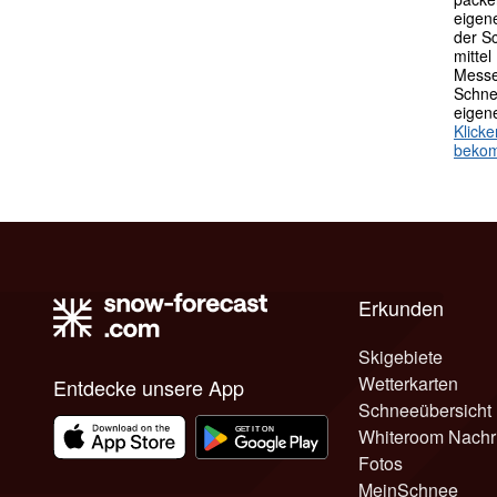
eigen
der S
mittel
Messe
Schne
eigen
Klick
beko
Erkunden
Skigebiete
Wetterkarten
Entdecke unsere App
Schneeübersicht
Whiteroom Nachr
Fotos
MeinSchnee