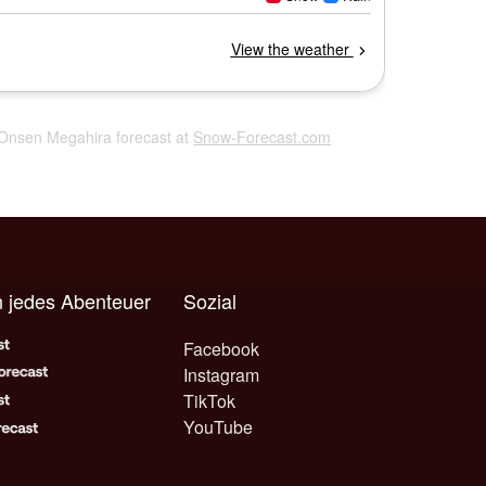
 Onsen Megahira forecast at
Snow-Forecast.com
 jedes Abenteuer
Sozial
Facebook
Instagram
TikTok
YouTube