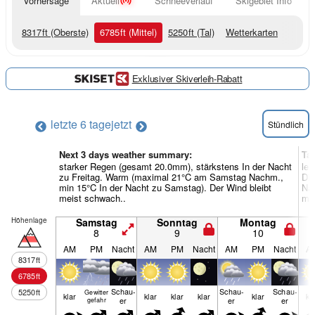
Vorhersage
Aktuell
Schneeverlauf
Skigebiet Info
8317
ft
(Oberste)
6785
ft
(Mittel)
5250
ft
(Tal)
Wetterkarten
Exklusiver Skiverleih-Rabatt
letzte 6 tage
jetzt
Stündlich
Next 3 days weather summary:
Ta
starker Regen (gesamt 20.0mm), stärkstens In der Nacht
lei
zu Freitag. Warm (maximal 21°C am Samstag Nachm.,
Di
min 15°C In der Nacht zu Samstag). Der Wind bleibt
Nac
meist schwach..
mei
Höhenlage
Samstag
Sonntag
Montag
8
9
10
AM
PM
Nacht
AM
PM
Nacht
AM
PM
Nacht
A
8317
ft
6785
ft
Schau­
Schau­
Schau­
5250
ft
Gewitter
klar
klar
klar
klar
klar
kl
er
er
er
gefahr