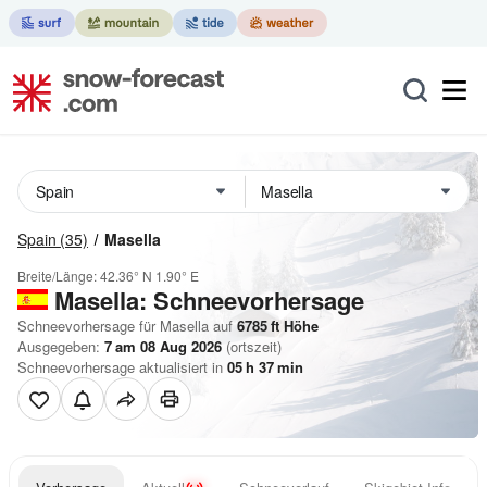
Spain
(35)
Masella
Breite/Länge:
42.36° N
1.90° E
Masella: Schneevorhersage
Schneevorhersage für Masella auf
6785
ft
Höhe
Ausgegeben:
7 am 08 Aug 2026
(ortszeit)
Schneevorhersage aktualisiert in
05
h
37
min