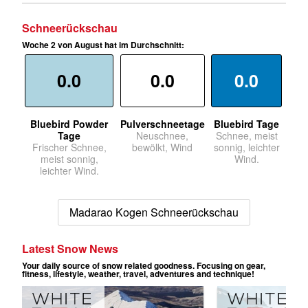
Schneerückschau
Woche 2 von August hat im Durchschnitt:
0.0
0.0
0.0
Bluebird Powder
Pulverschneetage
Bluebird Tage
Tage
Neuschnee,
Schnee, meist
Frischer Schnee,
bewölkt, Wind
sonnig, leichter
meist sonnig,
Wind.
leichter Wind.
Madarao Kogen Schneerückschau