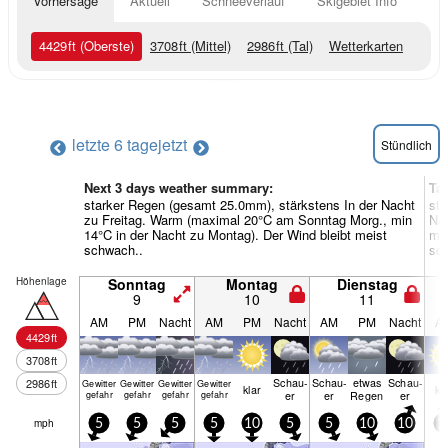
Vorhersage
Aktuell
Schneeverlauf
Skigebiet Info
4429
ft
(Oberste)
3708
ft
(Mittel)
2986
ft
(Tal)
Wetterkarten
letzte 6 tage
jetzt
Stündlich
Next 3 days weather summary:
Ta
starker Regen (gesamt 25.0mm), stärkstens In der Nacht
sta
zu Freitag. Warm (maximal 20°C am Sonntag Morg., min
Nac
14°C in der Nacht zu Montag). Der Wind bleibt meist
min
schwach..
sc
Höhenlage
Sonntag
Montag
Dienstag
9
10
11
AM
PM
Nacht
AM
PM
Nacht
AM
PM
Nacht
A
4429
ft
3708
ft
Schau­
Schau­
etwas
Schau­
2986
ft
Gewitter
Gewitter
Gewitter
Gewitter
klar
kl
er
er
Regen
er
gefahr
gefahr
gefahr
gefahr
mph
5
5
5
5
10
5
5
10
10
1