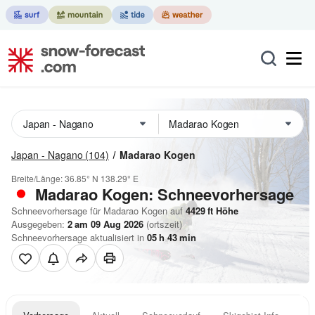
Japan - Nagano
(104)
Madarao Kogen
Breite/Länge:
36.85° N
138.29° E
Madarao Kogen: Schneevorhersage
Schneevorhersage für Madarao Kogen auf
4429
ft
Höhe
Ausgegeben:
2 am 09 Aug 2026
(ortszeit)
Schneevorhersage aktualisiert in
05
h
43
min