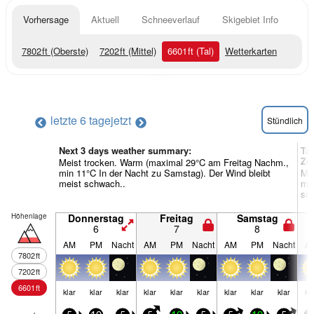
Vorhersage
Aktuell
Schneeverlauf
Skigebiet Info
7802
ft
(Oberste)
7202
ft
(Mittel)
6601
ft
(Tal)
Wetterkarten
letzte 6 tage
jetzt
Stündlich
Next 3 days weather summary:
Tag
Zu
Meist trocken. Warm (maximal 29°C am Freitag Nachm.,
min 11°C In der Nacht zu Samstag). Der Wind bleibt
Me
meist schwach..
min
sc
Höhenlage
Donnerstag
Freitag
Samstag
6
7
8
AM
PM
Nacht
AM
PM
Nacht
AM
PM
Nacht
A
7802
ft
7202
ft
6601
ft
klar
klar
klar
klar
klar
klar
klar
klar
klar
kl