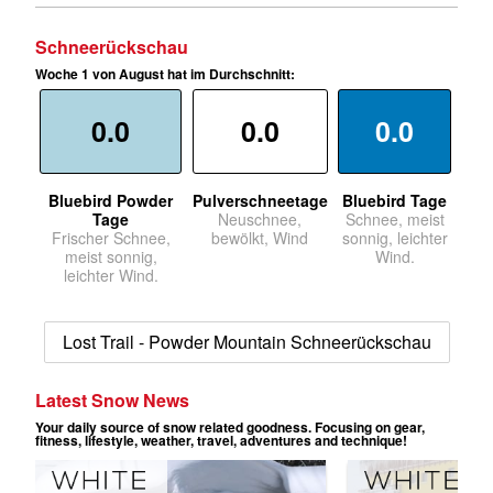
Schneerückschau
Woche 1 von August hat im Durchschnitt:
0.0
0.0
0.0
Bluebird Powder
Pulverschneetage
Bluebird Tage
Tage
Neuschnee,
Schnee, meist
Frischer Schnee,
bewölkt, Wind
sonnig, leichter
meist sonnig,
Wind.
leichter Wind.
Lost Trail - Powder Mountain Schneerückschau