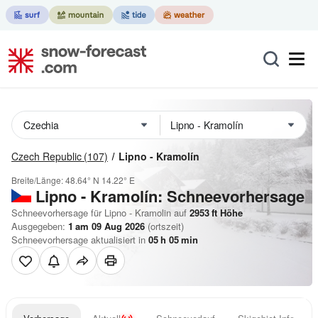
Czech Republic
(107)
Lipno - Kramolín
Breite/Länge:
48.64° N
14.22° E
Lipno - Kramolín: Schneevorhersage
Schneevorhersage für Lipno - Kramolin auf
2953
ft
Höhe
Ausgegeben:
1 am 09 Aug 2026
(ortszeit)
Schneevorhersage aktualisiert in
05
h
05
min