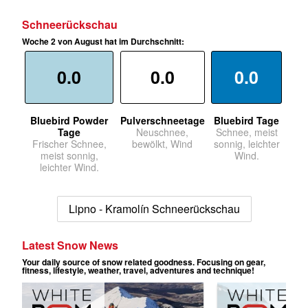
Schneerückschau
Woche 2 von August hat im Durchschnitt:
0.0
0.0
0.0
Bluebird Powder
Pulverschneetage
Bluebird Tage
Tage
Neuschnee,
Schnee, meist
Frischer Schnee,
bewölkt, Wind
sonnig, leichter
meist sonnig,
Wind.
leichter Wind.
Lipno - Kramolín Schneerückschau