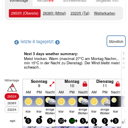
Vorhersage
Aktuell
Schneeverlauf
Skigebiet Info
2953
ft
(Oberste)
2638
ft
(Mittel)
2323
ft
(Tal)
Wetterkarten
letzte 6 tage
jetzt
Stündlich
Next 3 days weather summary:
Ta
Meist trocken. Warm (maximal 27°C am Montag Nachm.,
Mei
min 15°C in der Nacht zu Dienstag). Der Wind bleibt meist
min
schwach..
mei
Höhenlage
Sonntag
Montag
Dienstag
9
10
11
AM
PM
Nacht
AM
PM
Nacht
AM
PM
Nacht
A
2953
ft
2638
ft
einige
einige
einige
2323
ft
klar
klar
klar
klar
klar
klar
kl
Wolken
Wolken
Wolken
mph
5
5
5
10
10
5
5
5
5
5