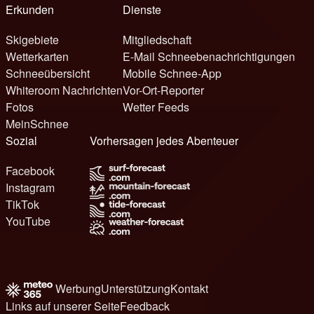
Erkunden
Dienste
Skigebiete
Mitgliedschaft
Wetterkarten
E-Mail Schneebenachrichtigungen
Schneeübersicht
Mobile Schnee-App
Whiteroom Nachrichten
Vor-Ort-Reporter
Fotos
Wetter Feeds
MeinSchnee
Sozial
Vorhersagen jedes Abenteuer
Facebook
Instagram
TikTok
YouTube
Werbung
Unterstützung
Kontakt
Links auf unserer Seite
Feedback